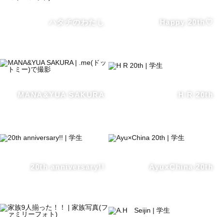
ハタチのわたし
Happy 20th♡
MANA&YUA SAKURA
H R 20th
20th anniversary!!
Ayu×China 20th