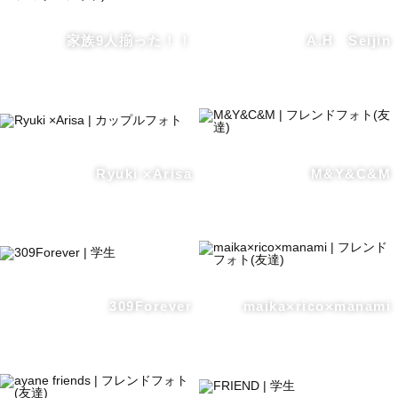
家族9人揃った！！
A.H Seijin
Ryuki ×Arisa
M&Y&C&M
309Forever
maika×rico×manami