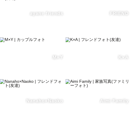
ayane friends
FRIEND
M×Y
K×A
Nanaho×Naoko
Aimi Family