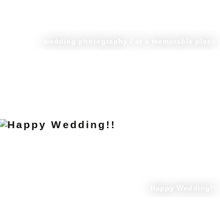
wedding photography / at a memorable place
Happy Wedding!!