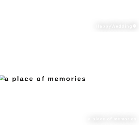
HappyWedding❁
a place of memories