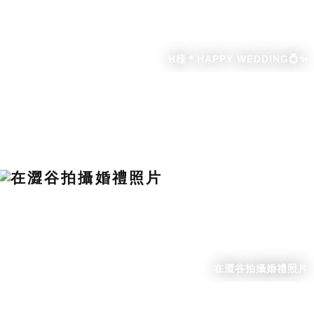
H様＊HAPPY WEDDING💍✨
在澀谷拍攝婚禮照片