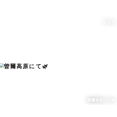
K & H
曽爾高原にて🌿