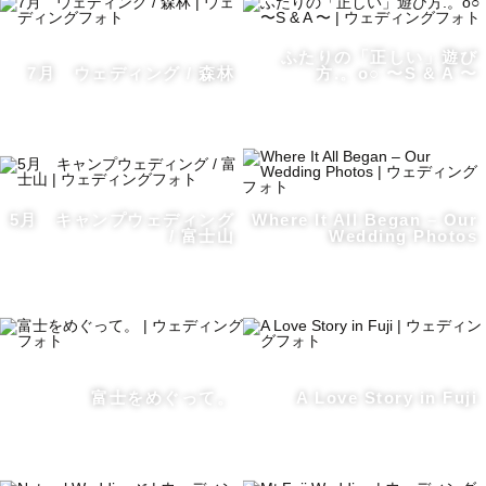
ふたりの「正しい」遊び
7月 ウェディング / 森林
方.。o○ 〜S & A 〜
5月 キャンプウェディング
Where It All Began – Our
/ 富士山
Wedding Photos
富士をめぐって。
A Love Story in Fuji