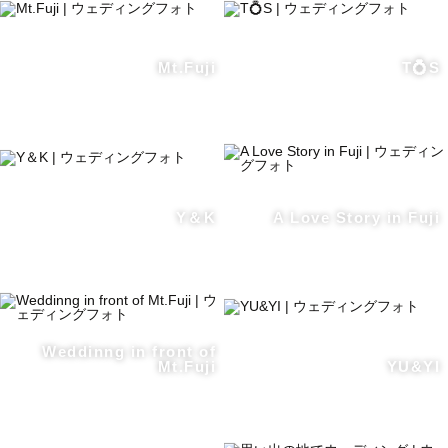
Mt.Fuji
T💍S
Y＆K
A Love Story in Fuji
Weddinng in front of
Mt.Fuji
YU&YI