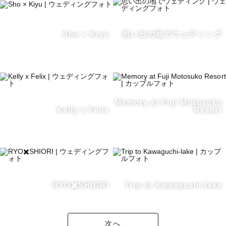
Sho × Kiyu
思い出の地でウェディング
Memory at Fuji Motosuko
Kelly x Felix
Resort
RYO✖️SHIORI
Trip to Kawaguchi-lake
次へ