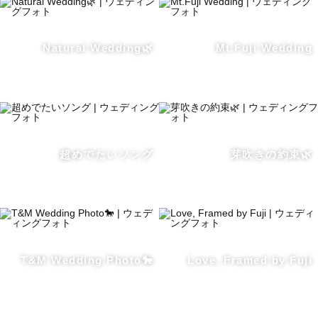
Natural Wedding🌿
Mt.Fuji Wedding
超めでたいソング
芽吹きの約束🌿
T&M Wedding Photo🐎
Love, Framed by Fuji