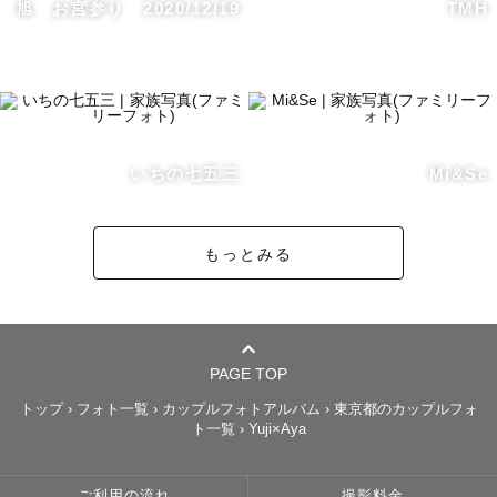
旭 お宮参り 2020/12/19
TMH
いちの七五三
Mi&Se
もっとみる
PAGE TOP
トップ
›
フォト一覧
›
カップルフォトアルバム
›
東京都のカップルフォ
ト一覧
›
Yuji×Aya
ご利用の流れ
撮影料金