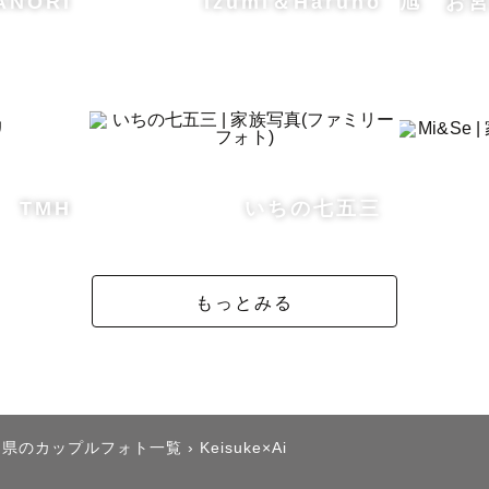
ANORI
Izumi＆Haruno
旭 お宮参
TMH
いちの七五三
もっとみる
川県のカップルフォト一覧
›
Keisuke×Ai