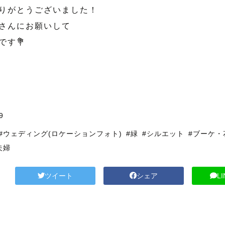
りがとうございました！
さんにお願いして
です💐
川
9
#ウェディング(ロケーションフォト)
#緑
#シルエット
#ブーケ・
夫婦
ツイート
シェア
L