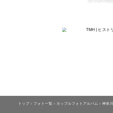
K♡R×IS
トップ
›
フォト一覧
›
カップルフォトアルバム
›
神奈