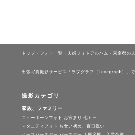
す。

ただ撮るだ
ごしましょ
サプライズ
ご相談くだ
撮影可能エ
トップ
›
フォト一覧
›
夫婦フォトアルバム
›
東京都の
が、都内か
通費を踏ま
出張写真撮影サービス「ラブグラフ（Lovegraph）」で撮
また車所有
など希望さ
撮影カテゴリ
※夜景やイ
家族、ファミリー
軽にご相談
ニューボーンフォト
お宮参り
七五三
マタニティフォト
お食い初め、百日祝い
ハーフバースデー
バースデー
入園卒園、入学卒業