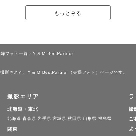
けでなく、振り返って笑顔になれるようなお写真と1日
もっとみる
う！

や撮ってみたい場所、ポージングのご提案も大歓迎です
さい。

リアについてはなるべく交通費のかからないよう選定し
夫婦フォト一覧
›
Y & M BestPartner
らの場所により交通費のご相談をさせて頂く場合が御座
えての全国出張可能です。

影された、Y & M BestPartner（夫婦フォト）ページです。
しております。別途送迎費を頂戴しますが、場所や衣装
れる場合もお申し付け下さい。

撮影エリア
ラ
ルミネーション、スタジオライティング等の撮影も可能
北海道・東北
撮
ください。

北海道
青森県
岩手県
宮城県
秋田県
山形県
福島県
ご
よ
関東