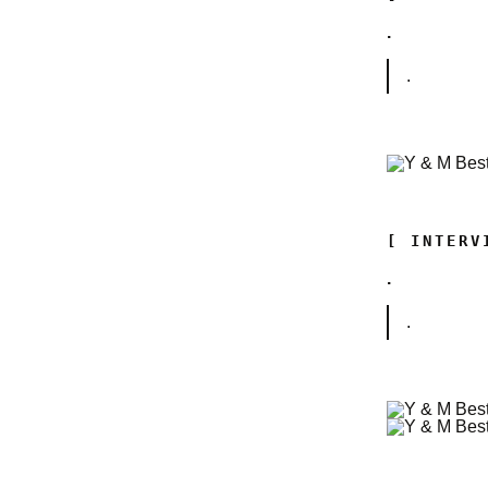
.
.
[ INTERV
.
.