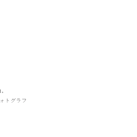
。

ォトグラフ
ただいてお