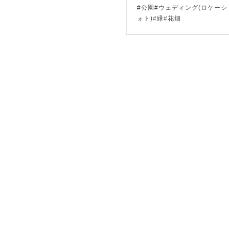
#公園#ウェディング(ロケーシ
ォト)#緑#花畑
【受賞歴】

APA aw
ヒストリ部
その他、み
す。

【掲載】

年鑑 日本の
【展示】

APA awa