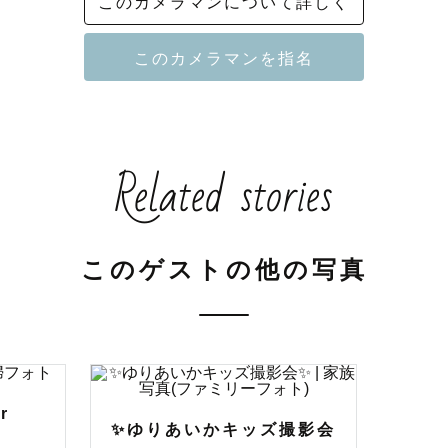
このカメラマンについて詳しく
影はサービス開始以降、常にトップの撮影実績を重ねて
業撮影に関しては別途ポートフォリオのご用意がありま
い方はお手数ですがお問い合わせページよりご連絡くだ
Related stories
ーのフォトグラファーとして広告やファッション、アー
ており

イティングの講師として60名超所属の社内サロン運営
師も担当しています。

このゲストの他の写真
トでは付き合ってからは11年になる妻と、0歳の息子がい
離恋愛を経験していたり、自身の子供との育児やお宮参
す。

でも依頼者側として何度か撮影を経験しているので、ご
r
しでも寄り添ったご提案や撮影ができると自負しており
✨ゆりあいかキッズ撮影会