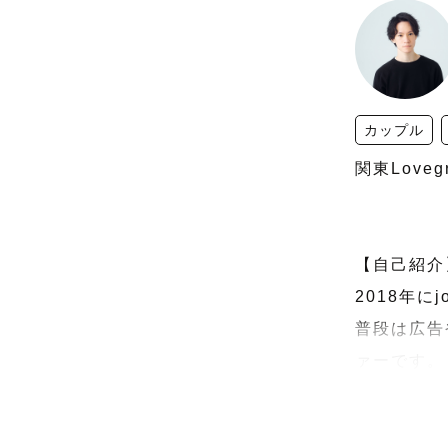
カップル
関東Loveg
【自己紹介】
2018年
普段は広告
ァーです。

ラブグラフ