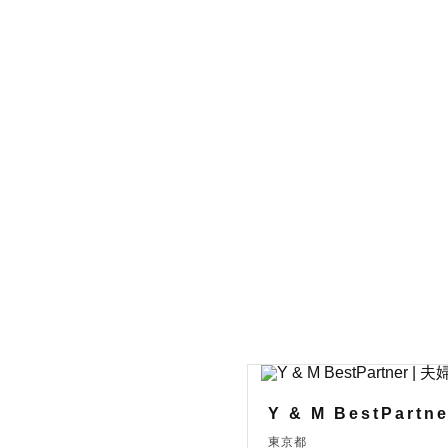
ります。

特に企業撮
※広告や企
覧になりた
普段はフリ
撮影を行っ
ストロボラ
セミナー講
プライベー
4年の遠距
験がありま
ラブグラフ
Y & M BestPartne
く皆様に少
東京都