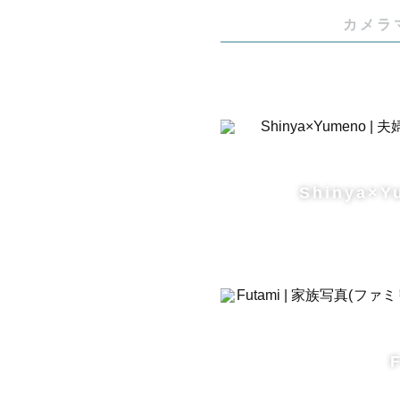
【得意な撮
カメラ
将来見返し
い、でも何
切にしてい
その他ご要
希望はぜひ
またお話も
Shinya×Y
ます！

人見知りの
ニケーショ
【撮影につ
撮影前に、