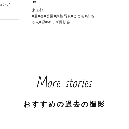
✨
ョンフ
東京都
#夏#春#公園#家族写真#こども#赤ち
ard 2023 にて準グランプリとなるAPA特選賞受賞

ゃん#緑#キッズ撮影会
門トップとしてヒストリ賞を3年連続受賞

てねの広告やページ内にて多数写真を使用していただい
More stories
広告写真2023

おすすめの過去の撮影
rd2023 東京都写真美術館
