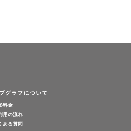
を一緒に過
！お気軽に
ています
います。交
により送迎
ブグラフについて
です。お気
影料金
利用の流れ
くある質問