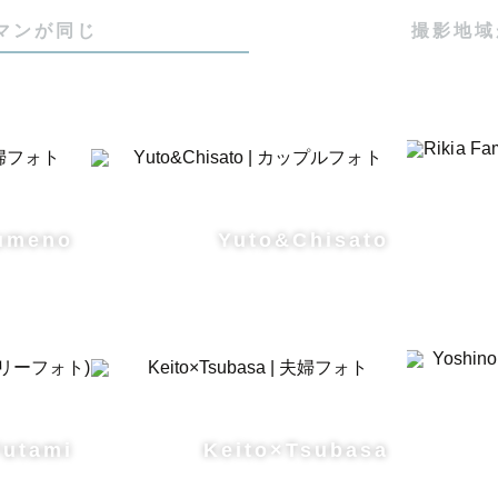
影】

マンが同じ
撮影地域
てもずっと大切にしていけるよう、極端な色変換や加工
かが違うと感じられるようなナチュラルで丁寧な撮影と
ます。

望に合わせてフィルムや映画調に撮影、整えることも可
お気軽にご相談くださいね。

大好きなので、初めての撮影の方でも自然な笑顔にさせ
umeno
Yuto&Chisato
方、小さなお子様についても楽しんで撮影に臨めるよう
ンを重要視しています。

いて】

Futami
Keito×Tsubasa
ご依頼頂いた経緯やこれまでのエピソードなどをお伺い