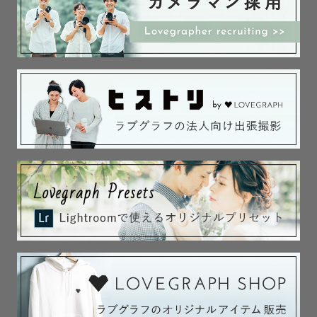
Capturing natural moments with care,

one photo at a time.

Feel free to share your requests during the shoot.

Whether it's "I'd like this kind of photo" or "I'd like 
to capture this moment,"

we welcome any consultation!

Regarding wedding pre-shoots, couple, and family 
photography:

This is a wonderful opportunity to capture 
memories before starting a new chapter in your 
life.

In the future, when you look back with family and 
friends, these photos will bring back memories with 
smiles.
