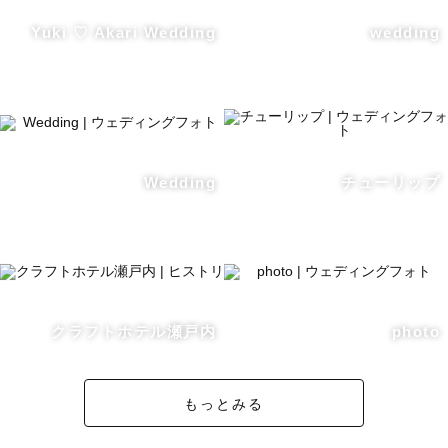
「こんな写真がいい」

Yuki ♡ Akari Wedding
wedding
「こんなの撮りたい」

などなど何でもご相談ください！

【ウエディング前撮り、カップル、夫婦の撮影について】

新しい人生をスタートする前に、二人の思い出を形に残す
素晴らしい機会です。

Wedding
チューリップ
将来、家族や友人と共に振り返った時に、笑顔とともに思
い出を蘇らせることができるはずです

現在、挙式 披露宴のカメラマンとしても

活動しているため

ポーズや構図などお任せください！

クラフトホテル瀬戸内
photo
自然な表情や

ポーズきっちり決めてる写真など

もっとみる
お二人に合わせてお撮りいたします。
