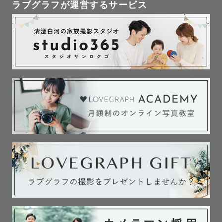
撮影日がくもりの場合でも

ラブグラフが運営するサービス
青空や夕日の合成をさせていただきます。(数枚程度)

ご希望であれば星空を合成することも可能ですので

お気軽にお申し付けください。

🌟写真公開特典🌟

(ご希望の場合は撮影日までに必ずご連絡ください)

通常よりも30枚多く納品いたします！

例：七五三撮影など、75枚納品のプラン→105枚以上

　　ウエディングスタンダードなど、150枚納品のプラン
→180枚以上

🌟以上です🌟
