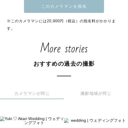
-------------------------------------------------------

ご覧いただきありがとうございます。

※このカメラマンには20,900円（税込）の指名料がかかりま
す。
"りょーへー"と呼んでいただけると嬉しいです！

More stories
新しい人生をスタートする前に、二人の思い出を形に残す
素晴らしい機会

おすすめの過去の撮影
将来、家族や友人と共に振り返った時に、笑顔とともに思
い出を蘇らせることができるはずです

🌟指名特典あり🌟最後までご覧ください🌟

カメラマンが同じ
撮影地域が同じ
何気ない瞬間をより自然に

１枚１枚丁寧に撮らせていただきます。

撮影中でも気兼ねなくご要望をお聞かせください。
