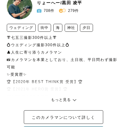
りょーへー/黒田 凌平
708件
279件
ウェディング
街中
海
神社
夕日
👘七五三撮影300件以上👘

💍ウエディング撮影300件以上💍

👤人生に寄り添うカメラマン

📸カメラマンを本業としており、土日祝、平日問わず撮影
可能

✨受賞歴✨

🏆【2020年 BEST THINK賞 受賞】🏆

🏆【2021年 HERO賞 受賞】🏆

2019年度 LGC講師賞

もっと見る
2020.6  月間 優秀賞

2020.8  月間 優秀賞

このカメラマンについて詳しく
2021.1  月間 最優秀賞
