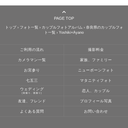
【バイク、車との撮影について】

私自身が好きなこともあり10年前から車、バイクの写真を
PAGE TOP
撮っています。

トップ
›
フォト一覧
›
カップルフォトアルバム
›
奈良県のカップルフォ
ト一覧
›
Yoshiki×Ayano
ぜひ、愛車との素敵な写真を撮りましょう！

ご利用の流れ
撮影料金
【全国どこでも対応】

カメラマン一覧
家族、ファミリー
神奈川県からの交通費をご負担いただければ、どこへでも
撮影に参ります

お宮参り
ニューボーンフォト
七五三
マタニティフォト
ウェディング
恋人、カップル
(前撮り、後撮り)
🌟指名特典🌟

友達、フレンド
プロフィール写真
(ご希望の場合は撮影日までに必ずご連絡ください)

よくある質問
お問い合わせ
＊編集について
