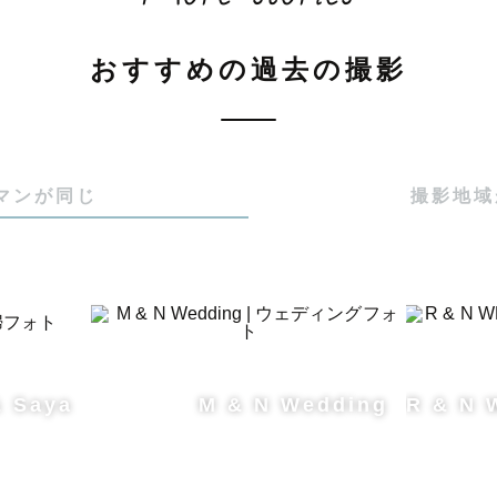
こども園に勤務しているため、基本撮影対応ができませ
くなることが多いのでご了承ください。

おすすめの過去の撮影
土日祝日のみ撮影対応となりますが、夏休みや冬休みの
可能な日があることも。。。

にご相談ください😊

マンが同じ
撮影地域
の割引】

OKの方に限り、指名料を3,000円割引させていただきます
依頼いただき、撮影詳細を決める中で「指名料割引」と
& Saya
M & N Wedding
R & N