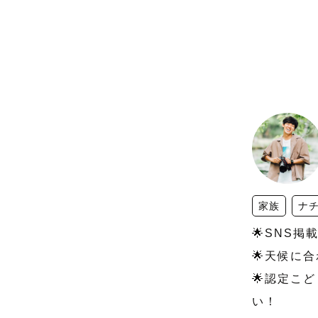
家族
ナ
🌟SNS掲
🌟天候に
🌟認定こ
い！
