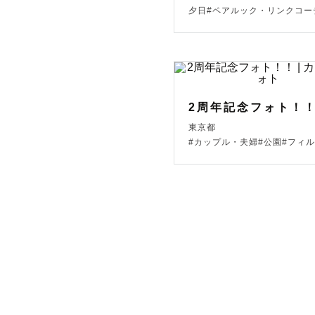
夕日#ペアルック・リンクコー
💬【 旭
5月上旬→桜
6月中旬→
7月上旬〜
2周年記念フォト！
7月下旬〜
東京都
8月上旬〜
#カップル・夫婦#公園#フィ
10月〜四
が大まかな
などで現地
撮影場所に
気軽にご相
📷【 追記 】