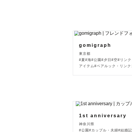
- ウェディ
- 撮影件数
- 🥇202
🙋【 カメ
gomigraph
はじめまして
東京都
いる"のむ
#夏#海#公園#夕日#空#リンク
アイテム#ペアルック・リンク
◎本職にて
ださい。

📋【 撮影
旭川・美瑛
1st anniversary
別途交通費
神奈川県
ご相談くだ
#公園#カップル・夫婦#結婚記