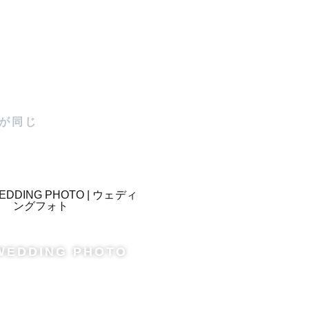
ん。また、
期間には平
が同じ
！

お伝えくだ
 WEDDING PHOTO