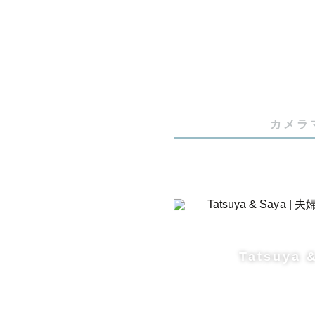
平日は認定
お返事も遅
基本的には
日でも撮影
ぜひお気軽
カメラ
📩【指名料
SNS掲載
詳しくはご
さい💡
Tatsuya 