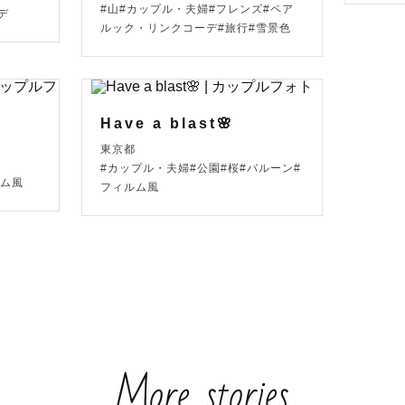
#山#カップル・夫婦#フレンズ#ペア
デ
ルック・リンクコーデ#旅行#雪景色
川や美瑛・富良野の景色で撮るならこちら！ 】



ルピナス畑

中旬→ラベンダー畑

Have a blast🌸
！
東京都
8月上旬→ひまわり畑

#カップル・夫婦#公園#桜#バルーン#
9月末まで→北海道ならではの広大な景色と花畑

ルム風
フィルム風
季彩の丘の花畑など

見頃になります！(天候によって咲く時期が前後しますの
の状況を確認していただくと良いかもです！)

お困りの際は、僕が撮影した写真をご覧いただくか、ご
談下さい！

More stories

