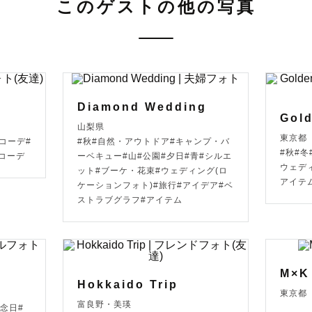
このゲストの他の写真
ング認定カメラマン

170件以上、指名数110件以上、お客様レビュー100件以
0.7月間最優秀賞 受賞

ラマンのこと 】

Diamond Wedding
☀︎ 北海道・旭川市在住でLovegraphカメラマンと
Gol
山梨県
東京都
"です！ラブグラフに所属してまもなく９年目になります。
コーデ#
#秋#自然・アウトドア#キャンプ・バ
#秋#冬
コーデ
ーベキュー#山#公園#夕日#青#シルエ
認定こども園勤務１３年目になりました！お子様の撮影
ウェデ
ット#ブーケ・花束#ウェディング(ロ
アイテ
ケーションフォト)#旅行#アイデア#ベ
ストラブグラフ#アイテム
対応可能な地域 】

・富良野・北竜町など対応可能です！

をいただければ、帯広などの撮影エリア外でも撮影に参
M×K
Hokkaido Trip
東京都
さい！

富良野・美瑛
念日#