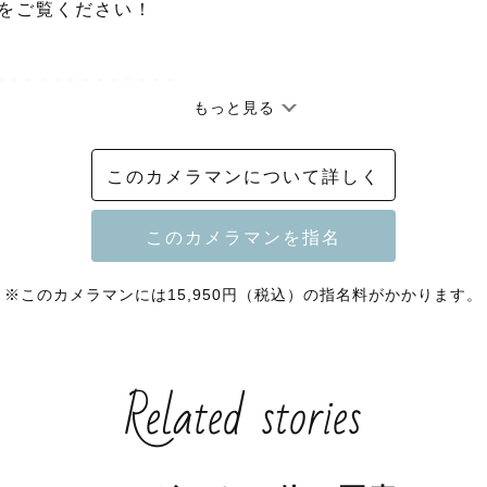
をご覧ください！

- - - - - - - - - - - - -

もっと見る
様に寄り添ってたくさんお話をしながら、

このカメラマンについて詳しく
るような…

っていくような…

返したときに色んなことを思い出して話のキッカケにな
を写真に残していきます！

※このカメラマンには15,950円（税込）の指名料がかかります。
- - - - - - - - - - - - -

Related stories
raph 上位10％ トップランクカメラマン
