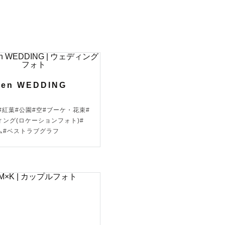
上

して活動して
den WEDDING


#紅葉#公園#空#ブーケ・花束#
もお任せく
ィング(ロケーションフォト)#
ム#ベストラブグラフ
りますので