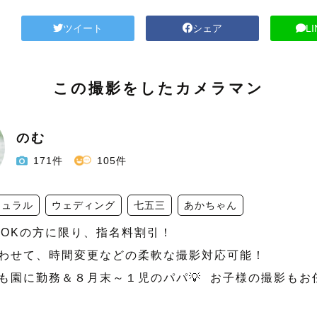
ツイート
シェア
L
この撮影をしたカメラマン
のむ
171件
105件
チュラル
ウェディング
七五三
あかちゃん
載OKの方に限り、指名料割引！

合わせて、時間変更などの柔軟な撮影対応可能！

ども園に勤務＆８月末～１児のパパ💡  お子様の撮影も