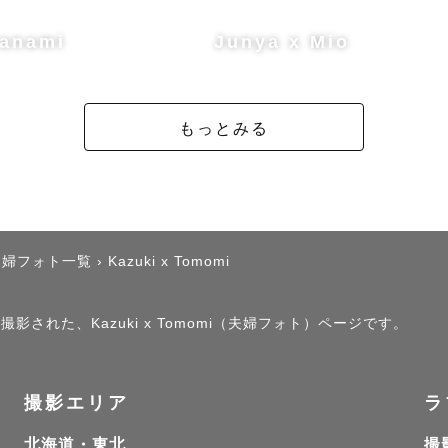
anami
Junya x Mio
もっとみる
夫婦フォト一覧
›
Kazuki x Tomomi
影された、Kazuki x Tomomi（夫婦フォト）ページです。
撮影エリア
ラ
北海道・東北
撮