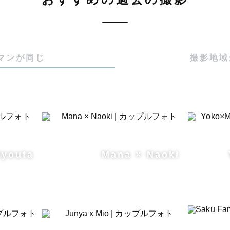
マンが同じ
撮影地域
Ryouta
Mana × Naoki