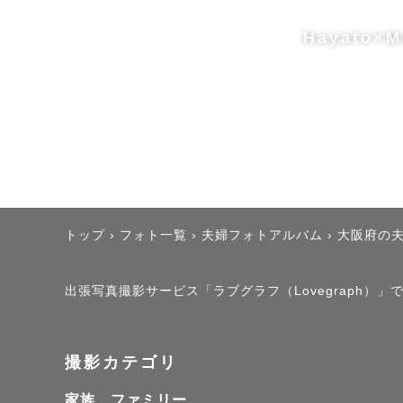
Hayato×M
トップ
›
フォト一覧
›
夫婦フォトアルバム
›
大阪府の
出張写真撮影サービス「ラブグラフ（Lovegraph）」で撮
撮影カテゴリ
家族、ファミリー