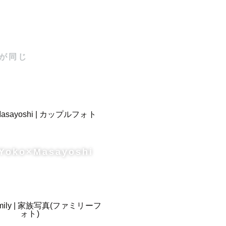
が同じ
Yoko×Masayoshi