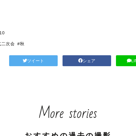
10
式二次会
#秋
ツイート
シェア
L
More stories
おすすめの過去の撮影