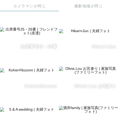
カメラマンが同じ
撮影地域が同じ
出席番号25・26番
Hikari×Jun
Kohei×Nozomi
Olivia Lou お宮参り