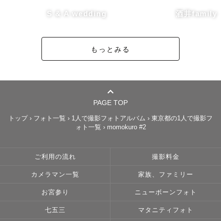
S & A wedding
酒井family
もっとみる
PAGE TOP
トップ
›
フォト一覧
›
1人で撮影フォトアルバム
›
東京都の1人で撮影フ
ォト一覧
›
momokuro #2
ご利用の流れ
撮影料金
カメラマン一覧
家族、ファミリー
お宮参り
ニューボーンフォト
七五三
マタニティフォト