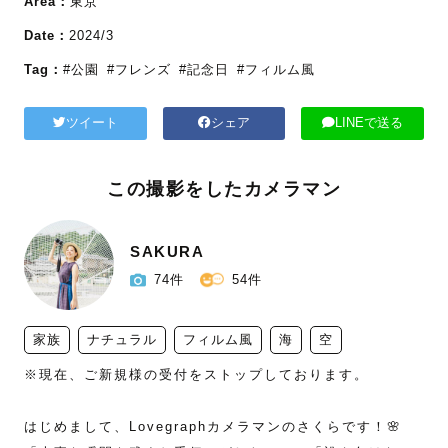
Area：
東京
Date：
2024/3
Tag：
#公園
#フレンズ
#記念日
#フィルム風
ツイート
シェア
LINEで送る
この撮影をしたカメラマン
SAKURA
74件
54件
家族
ナチュラル
フィルム風
海
空
※現在、ご新規様の受付をストップしております。

はじめまして、Lovegraphカメラマンのさくらです！🌸
