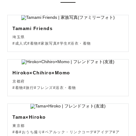
Q. 撮影はどんな感じ？

ラフで楽しい撮影をこころがけております！

事前にやりとりをしながら、ゲスト様のご要望にできる限
Tamami Friends
り応えさせていただきます。

埼玉県
撮影にあたってのご不安やお悩みもお気軽にご相談くださ
#成人式#着物#家族写真#学生#浴衣・着物
い。

ーーー

Hiroko×Chihiro×Momo
◎撮影の予約について

京都府
全国どこでも対応いたします。是非一度お問い合わせくだ
#着物#旅行#フレンズ#浴衣・着物
さい。（別途交通費をご負担して頂く場合があります。）

🥇2019年9月度新人賞

Tama×Hiroko
🥇2022年QUATER AWARDフレンド部門優秀賞

👶ニューボーンフォト対応カメラマン
東京都
#春#おうち撮り#ペアルック・リンクコーデ#アイデア#ア