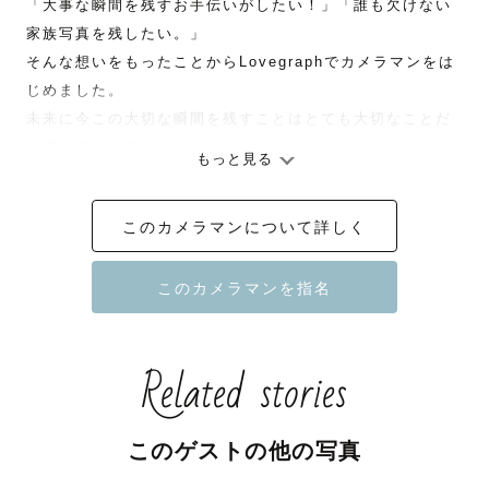
「大事な瞬間を残すお手伝いがしたい！」「誰も欠けない
家族写真を残したい。」

そんな想いをもったことからLovegraphでカメラマンをは
じめました。

未来に今この大切な瞬間を残すことはとても大切なことだ
と思っています。

もっと見る
大切な瞬間を写真に残すお手伝いをさせてください！

このカメラマンについて詳しく
ーーー

Q. どんな写真を撮るカメラマン？

自然であたたかい空気の伝わるような写真を得意としてい
ます！

Related stories
フィルム風にエモく仕上げるのも得意ですのでアルバムを
ぜひご覧ください。

もちろんお客様ご希望の雰囲気に仕上げることも可能でご
このゲストの他の写真
ざいます。
