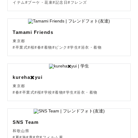
イテム#ブーケ・花束#記念日#フレンズ
Tamami Friends
東京都
#卒業式#桜#春#着物#ピンク#学生#浴衣・着物
kureha✖️yui
東京都
#春#卒業式#桜#学校#着物#学生#浴衣・着物
SNS Team
和歌山県
#夏#海#青#空#フィルム風