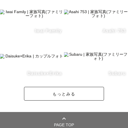
Iwai Family
Asahi 753
Daisuke×Erika
Subaru
もっとみる
PAGE TOP