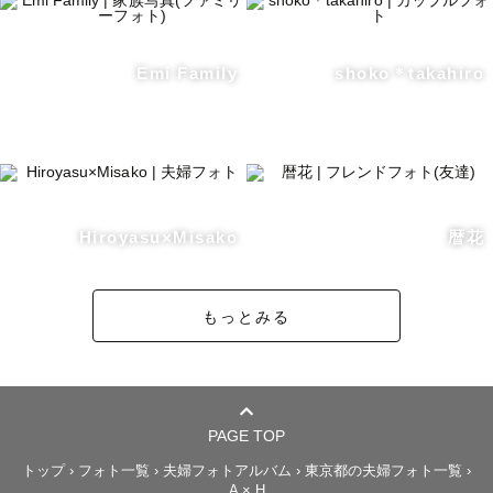
Emi Family
shoko＊takahiro
Hiroyasu×Misako
暦花
もっとみる
PAGE TOP
トップ
›
フォト一覧
›
夫婦フォトアルバム
›
東京都の夫婦フォト一覧
›
A × H