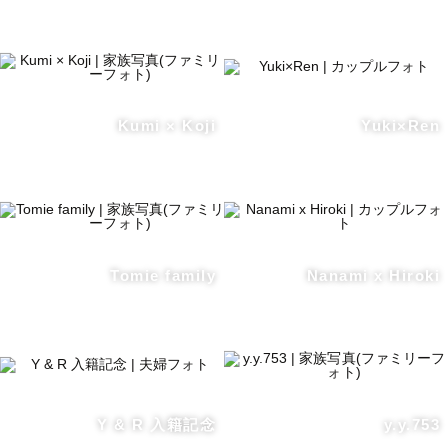
Kumi × Koji
Yuki×Ren
Tomie family
Nanami x Hiroki
Y & R 入籍記念
y.y.753