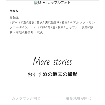
M×A
愛知県
#デート#夏#浴衣#花火#川#夏祭り#着物#ペアルック・リン
クコーデ#シルエット#緑#青#空#夜景#カップル・夫婦#浴
衣・着物#夏祭り・花火
More stories
おすすめの過去の撮影
カメラマンが同じ
撮影地域が同じ