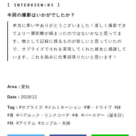
[ INTERVIEW:03 ]
今回の撮影はいかがでしたか？
本当に寒い中ありがとうございました！楽しく撮影でき
てより一層距離が縮まったのではないかなと思ってま
す。物として記録に残るものが欲しいと思っていたの
で、サプライズでそれを実現してくれた彼女に感謝して
います。これを励みに仕事頑張りたいと思います！
Area：
愛知
Date：
2018/12
Tag：
#サプライズ
#イルミネーション
#車・ドライブ
#緑
#青
#ペアルック・リンクコーデ
#冬
#バースデー（誕生日）
#秋
#アイテム
#カップル・夫婦