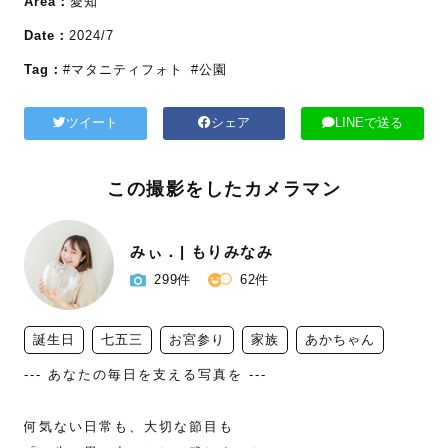
Area：
愛知
Date：
2024/7
Tag：
#マタニティフォト
#公園
ツイート
シェア
LINEで送る
この撮影をしたカメラマン
みぃ．| もりみなみ
299件
62件
誕生日
七五三
お宮参り
家族
あかちゃん
--- あなたの毎日を支える写真を ---

何気ない日常も、大切な節目も 
