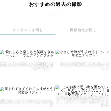
おすすめの過去の撮影
なかなか思い出さないですよね。

「すぐ会えるし！」と思っていても

もし万が一、会うことができなくなったら？

カメラマンが同じ
撮影地域が同じ
「あのときの嬉しい気持ちを思い出したい」

「子どもの小さい頃に会いたい」

そう後悔したことが、誰しもあるはず。

写真がないと、

すぐに思い出すことができないのです。

愛おしさと楽しさと笑顔をぎ
小さな奇跡が生まれるまで
ゅーっと！
𓂃𓈒𓏸
子供が小さかった頃の日々にはもう戻れない。

離れた人には会うことができない。

そう後悔をする前に

このお家で思い出を重ねてい
産まれてきてくれてありがと
く。その１：弟くんの１ｓｔ
写真として “ 記憶 “ を残しませんか？

う
ＢＤ