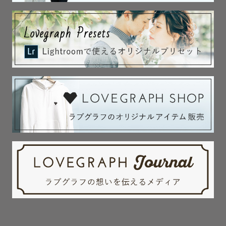
あなたにとって大切な人たちとのお別れも

いつ来るかわかりません。

「写真に残っていてよかった」と

思える日が来るはずです。

写真を撮って残した自分に

感謝する日が必ずくると思います。

今の時代は思い出す手段として、

自分でも簡単に写真を撮れます。

けれど、たまにはプロに頼んでみませんか？

全員が一緒に写りたいとき

何気ない日常を残したいとき

そんなときは、

私たちカメラマンを呼んでみてください。
