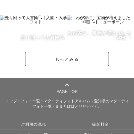
▶︎ みぃ．ってどんな人？ˎˊ˗

🏠愛知県 西三河地方 在住🏠

・1997年3月生まれの29歳 

・性格は寄り添いタイプ

わが家に、宝物が増えました
・ちいかわと乃木坂がすき 

走り回って大冒険🔍
👶🏻ˎˊ˗
・ロック画面に使える縦写真が得意🌟

もっとみる
▶︎ 撮影エリア

愛知県内

✈️ 全国どこでも出張可 

※ 遠方の場合は、追加交通費を 

相談させていただく場合がございます

PAGE TOP
< 追加交通費がかからない地域 > 

トップ
›
フォト一覧
›
マタニティフォトアルバム
›
愛知県のマタニティ
フォト一覧
›
ままとぱぱとリリとベビ。
愛知県内ほぼ全域

岐阜県岐阜市 

三重県桑名市近辺 

ご利用の流れ
撮影料金
静岡県湖西市
