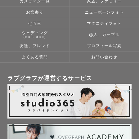
カメラマン一覧
家族、ファミリー
▶︎ 撮影日程

お宮参り
ニューボーンフォト
平日&土日祝 可◎

七五三
マタニティフォト
フリーランスのため、柔軟に対応可能です。

ウェディング
恋人、カップル
急な日程変更も一度相談くださいませ。

(前撮り、後撮り)
友達、フレンド
プロフィール写真
▶︎撮影場所の使用申請

よくある質問
お問い合わせ
公共の場所での撮影では 

使用申請が必要となります。

原則として、ゲスト様ご自身での

ラブグラフが運営するサービス
申請をお願いしております。

全力でサポートいたしますので、

 ご不明点や不安点は遠慮なくお伝えくださいね。

▶︎貸し出し可能小物について 

・和傘（七五三）

・レターボード（白地に黒文字） 
