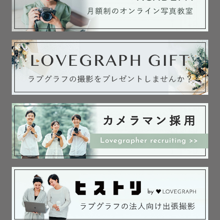
・ウェディングベール（白、ロング丈＆中間丈）

・レジャーシート（2m x 2m/チェック柄）

・木製レターバナー

＆ etc…

▶︎最後に。

少しだけ自分の話をさせてください。

祖母は、自分が２歳の頃に亡くなりました。

当時、離れて住んでいて

おばあちゃんとの写真は残っていません。

顔も写真の中でしか知りません。

でも、写真があったからこそ 

祖母の存在を知ることができました。

今、そばにいる
