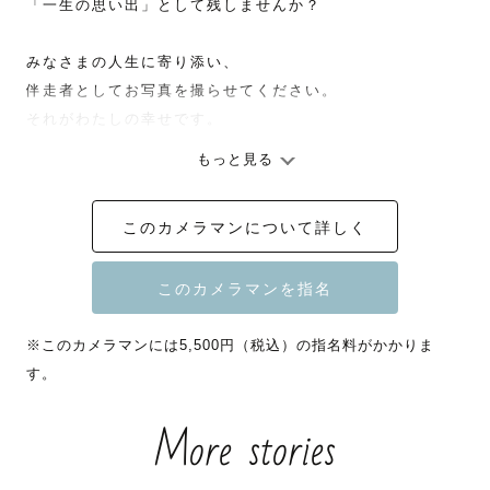
「一生の思い出」として残しませんか？

みなさまの人生に寄り添い、 

伴走者としてお写真を撮らせてください。

それがわたしの幸せです。

もっと見る
⚠️夏の日中に、屋外での撮影は非推奨です。

◎ご自宅やスタジオ

このカメラマンについて詳しく
◎早朝or 16:00以降

をお勧めします🌻

※このカメラマンには5,500円（税込）の指名料がかかりま
▶︎ 撮影に込めてる思い

す。
記憶って、自分の思っているより

もろくて儚くておぼつかなくて。

More stories
今、すぐそばにいる恋人や家族との思い出は

目まぐるしい日々を過ごす中で、
