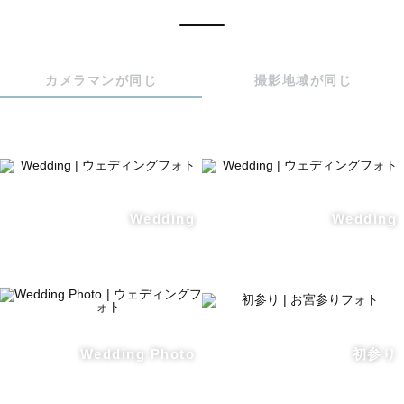
【対応エリア】

主に大阪・京都・兵庫を中心に撮影を承っております。

（一部エリアでは、交通費をいただく場合がございます
カメラマンが同じ
撮影地域が同じ
🙇‍♂️）

交通費をいただければ、全国どこでもお伺いいたします✈️

Wedding
Wedding
【日程について】

基本的に、撮影は土日祝で承っていますが日程によっては
平日も対応可能です🙆‍♂️

Wedding Photo
初参り
カメラマンの予定カレンダーに△や×がついていても、ご相
談いただければ、撮影可能な場合がございます🙆‍♂️