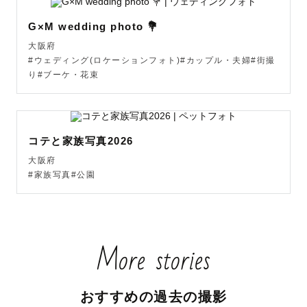
に臨んでいます😊

G×M wedding photo 💐
大阪府
#ウェディング(ロケーションフォト)#カップル・夫婦#街撮
り#ブーケ・花束
撮影前にはご希望のポージングや雰囲気、条件、お時間な
どをヒアリングさせていただいております🙌

「こんな写真を撮りたい！」

コテと家族写真2026
大阪府
とお手本の写真をお送りいただいても構いませんし、

#家族写真#公園
「なるべく短時間でちゃちゃっと撮り終えたい！」

といったご要望にも最大限お応えしますので、まずはお気
More stories
軽にご相談ください📱

おすすめの過去の撮影