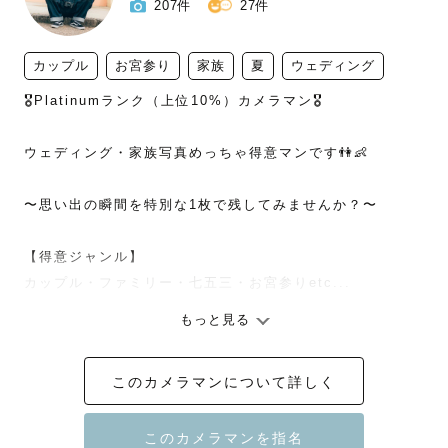
207件
27件
カップル
お宮参り
家族
夏
ウェディング
🎖Platinumランク（上位10%）カメラマン🎖

ウェディング・家族写真めっちゃ得意マンです👫👶

〜思い出の瞬間を特別な1枚で残してみませんか？〜

【得意ジャンル】

カップル・ファミリー・七五三・お宮参りetc...

もっと見る
【自己紹介🐙】

山口県出身の30歳です。大阪で妻と2人暮らしをしていま
このカメラマンについて詳しく
す👫

モジャモジャのロン毛にヒゲなので、待ち合わせの際はす