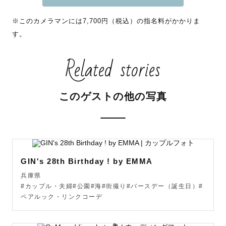
ぐに気づいていただけます🥸

※このカメラマンには7,700円（税込）の指名料がかかりま
す。
Related stories
【こんな写真を撮ります】

なるべく自然な、やらせ感のない笑顔を引き出したいと思
って撮影をしています😉

このゲストの他の写真
ばっちりキメるところはキメつつも、ふとした瞬間のステ
キな表情も逃さず写真に納めます📸

撮影の時間も楽しい思い出になるように、撮影に臨まれる
GIN's 28th Birthday ! by EMMA
みなさまとコミュニケーションを取りながら撮影していま
兵庫県
す😙

#カップル・夫婦#公園#海#街撮り#バースデー（誕生日）#
ペアルック・リンクコーデ
ご夫婦、お子様、おじいちゃんおばあちゃん、みんなに
「楽しい1日だった〜」と思ってもらいたいなと思って撮影