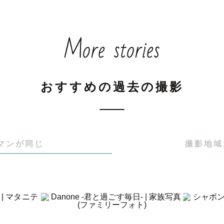
気軽に公式LINEにお問い合わせください。

More stories
-.＊_-.＊_-.＊_-.＊_-.＊_

おすすめの過去の撮影
日常から記念日まで「今」を

いをさせて頂きます』

マンが同じ
撮影地域
を一緒に楽しみましょう！

-.＊_-.＊_-.＊_-.＊_-.＊_
