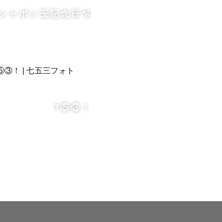
シャボン玉記念日🫧
7⑤③！
やアニメで