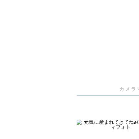
ご相談はお
_-.＊_-.＊_
『何気ない
残すお手伝
カメラ
特別な時間
_-.＊_-.＊_