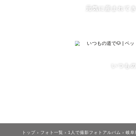
【"こゆき"
元気に産まれてき
❄️普段は看
ハンディキ
おじいちゃ
撮影をした
それぞれの
いつもの
❄️看護師
カフェバーで
"I can spea
カタコトで
❄️好きな
トップ
›
フォト一覧
›
1人で撮影フォトアルバム
›
岐阜