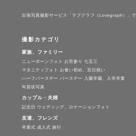
す。ポケポ
お好きな方は
出張写真撮影サービス「ラブグラフ（Lovegraph）」で
撮影カテゴリ
【撮影につ
家族、ファミリー
"はじめての
ニューボーンフォト
お宮参り
七五三
マタニティフォト
お食い初め、百日祝い
緊張すると思
ハーフバースデー
バースデー
入園卒園、入学卒業
年賀状写真
撮影当日前
カップル・夫婦
一緒に考え
記念日
ウェディング、ロケーションフォト
思っています
友達、フレンズ
卒業式
成人式
旅行