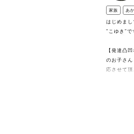
家族
あ
はじめまし
"こゆき"です❄
【発達凸凹
のお子さん
応させて頂き
🎐7月🈵

🍉8月
ねこちゃん