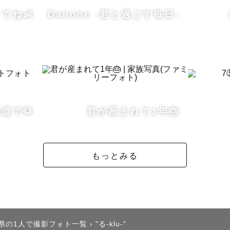
について】

てね👶
Danone -君と過ごす毎日-
護師💉をしています。　

ャップをお持ちの子どもさんや

ん、おばあちゃんと

い方もご安心ください！

ペースに合わせて撮影します。

道で🐶
君が産まれて1年🎂
の片手間、名古屋のゲストハウス兼

働いています☕️

もっとみる
k just a little English."

すが、精一杯対応します。

こと/好きなものは旅、ゲストハウス巡り、猫、海、漫画
県の1人で撮影フォト一覧
›
"る-klu-"