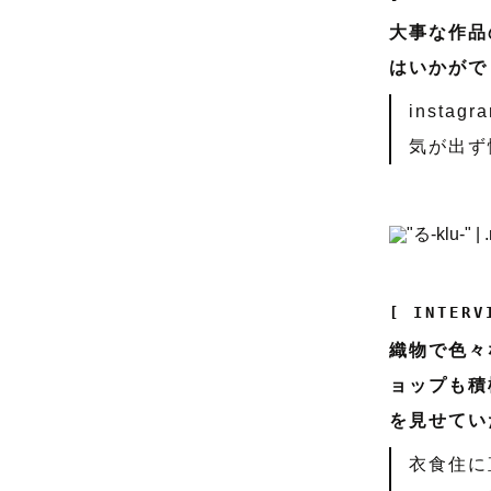
大事な作品
はいかがで
inst
気が出ず
[ INTERV
織物で色々
ョップも積
を見せてい
衣食住に