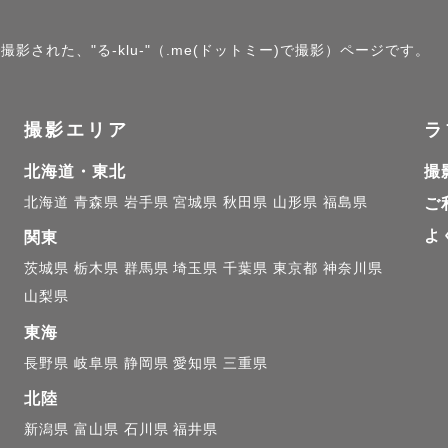
ケにハマってます笑

ぜひお話ししましょう🗣️

撮影された、"る-klu-"（.me(ドットミー)で撮影）ページです。
撮影エリア
ラ
いて】

北海道・東北
撮
カメラマン撮影"

北海道
青森県
岩手県
宮城県
秋田県
山形県
福島県
ご
います💦

よ
関東
茨城県
栃木県
群馬県
埼玉県
千葉県
東京都
神奈川県
の準備期間から、

山梨県
て楽しく準備させて頂きたいと

東海
😌✨

長野県
岐阜県
静岡県
愛知県
三重県
北陸
新潟県
富山県
石川県
福井県