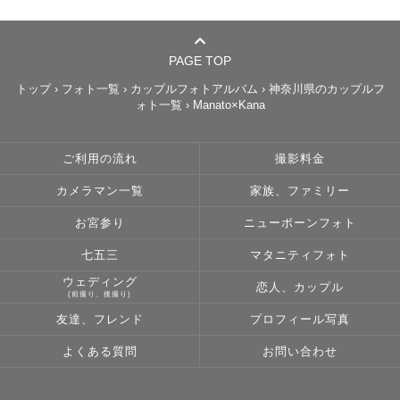
【To Foreign Customers】

Thank you for visiting my page!

PAGE TOP
My photo service is available in English and 
トップ
›
フォト一覧
›
カップルフォトアルバム
›
神奈川県のカップルフ
ォト一覧
›
Manato×Kana
German!

So please don't hesitate to tell me what kind of 
pictures you want to take!

ご利用の流れ
撮影料金
カメラマン一覧
家族、ファミリー
My official LINE Account is below
お宮参り
ニューボーンフォト
七五三
マタニティフォト
ウェディング
恋人、カップル
(前撮り、後撮り)
友達、フレンド
プロフィール写真
よくある質問
お問い合わせ