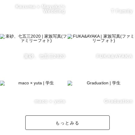
りますので安心してお任せください！

Kazuma × Mayuka’s
Wedding
T Family
【△や×の撮影日程について】×や△の日程でもご相談次第
では撮影にお伺いできる場合もございます！そのため，も
し希望日時が×や△でもお問い合わせいただければ最大限調
整させていただきます！

束砂、七五三2020
FUKA&AYAKA
ご相談などお気軽に公式ラインまでご連絡ください！ (※
撮影場所によっては別途交通費をいただく可能性がござい
ますが柔軟に対応させていただきますのでお気軽にご連絡
ください！)

【LGBTQ+フレンドリー🏳️‍🌈】

maco × yuta
Graduation
性別や国籍などに関わらず、その人らしさを大切に撮影さ
せていただきます！

もっとみる
大事なパートナーとの撮影ややご自身の撮影、是非お任せ
ください！
