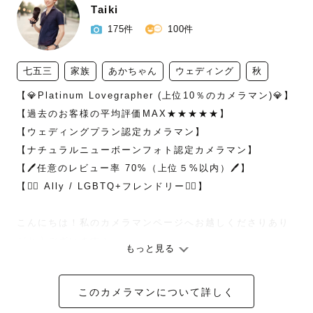
Taiki
175件
100件
七五三
家族
あかちゃん
ウェディング
秋
【💎Platinum Lovegrapher (上位10％のカメラマン)💎】

【過去のお客様の平均評価MAX★★★★★】

【ウェディングプラン認定カメラマン】

【ナチュラルニューボーンフォト認定カメラマン】

【🖊任意のレビュー率 70%（上位５%以内）🖊】

【🏳️‍🌈 Ally / LGBTQ+フレンドリー🏳️‍🌈】

こんにちは！私のカメラマンページへお越しくださりあり
がとうございます！

もっと見る
LovegrapherのTaikiです！

”何気ない日常を素敵な形で残すこと”をコンセプトに関東
このカメラマンについて詳しく
で活動させていただいています！あなたの大切な人との時