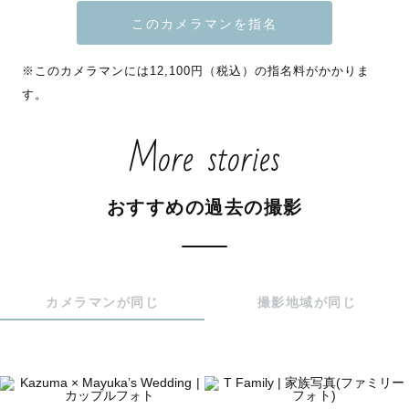
間，もしよろしければ是非僕に残させてください！

【得意な撮影】優しい色味の家族写真や，シックなウェデ
※このカメラマンには12,100円（税込）の指名料がかかりま
ィングの撮影，夜景を活かしたライティング撮影を得意と
す。
しています！

また，人と話すのが凄く好きなので，撮影前も撮影中も沢
More stories
山お話しして，写真は勿論撮影自体も素敵な思い出にでき
るよう精いっぱい撮影させていただきます！

おすすめの過去の撮影
【納品について】一枚一枚の写真に丁寧に編集作業を施し
たうえで納品いたします．

【二次会対応可能・夜景撮影対応可能】二次会や夜景撮影
カメラマンが同じ
撮影地域が同じ
といったライティングなどの技術が必要な撮影も対応可能
です！

【ナチュラルニューボーンフォト撮影対応可能】生まれた
てのお子様の撮影も会社の研修を受け，試験に合格してお