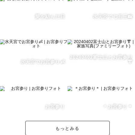
愛を結んだ日
水天宮で七五三📸
🦒【撮影について】

楽しさ伝わるコミカルな写真からキリっとカッコいい写真
までゲスト様の雰囲気を活かした写真を得意としていま
す。

20240402富士山とお宮参り
撮影前に、ご依頼頂いた経緯やどんな写真が撮りたいかな
水天宮でお宮参り👶
👘
どヒアリングさせていただきます。

こんな写真が撮りたい！ここで撮りたい！などのご提案も
大歓迎です！お気軽にご相談ください。

王道のスポットだけでなく思い出の場所や知る人ぞ知る秘
境でも大歓迎です！！まずはお気軽にご相談頂ければ幸い
お宮参り
＊お宮参り＊
です。

もっとみる