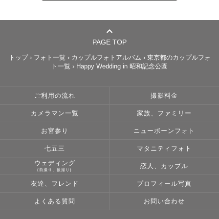
🦒【撮影枚数について】

撮影ジャンルにもよりますが指名していただいた方に
は"100枚以上"を納品させて頂きます。（ライトプランや
PAGE TOP
ミドルプランは納品枚数に制限があるため対象外です）

トップ
›
フォト一覧
›
カップルフォトアルバム
›
東京都のカップルフォ
ト一覧
›
Happy Wedding in 昭和記念公園
当日の天候や、マタニティフォトの場合はお母さんの体
調、お宮参りの場合は赤ちゃんの体調等を考慮し撮影させ
ていただいております。

ご利用の流れ
撮影料金
皆様の様子を伺いながら、適宜休憩を挟んだりなど臨機応
カメラマン一覧
家族、ファミリー
変に対応させていただきますのでご安心下さい！

また全てのお写真をLightroom、Photoshopといったソフ
お宮参り
ニューボーンフォト
トで丁寧に時間をかけて編集作業を行い納品致します。

七五三
マタニティフォト
ウェディング
恋人、カップル
🦒【ゲストの皆様へ】

(前撮り、後撮り)
このページをここまで読んでくださった方。心からありが
友達、フレンド
プロフィール写真
とうございます。

よくある質問
お問い合わせ
皆様に会えることを、キリンのように首を長くしてお待ち