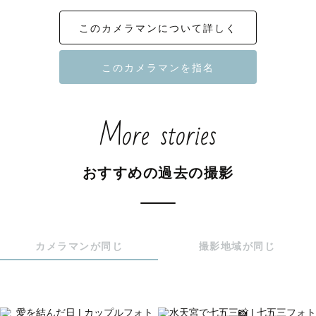
幸せ溢れる写真や、クスっと笑えるような写真。額縁に入
このカメラマンについて詳しく
れたくなる"おとぎ話のような"写真が得意です！

ぜひ↓のポートフォリオをご覧ください📸

カップルフォト、ウェディング、ファミリーフォト、お宮
参り、七五三。写真を撮ることが大好きです！

More stories
『漫画の一コマのような楽しい写真を、映画のワンシーン
のようにおしゃれな写真を。』

おすすめの過去の撮影
🦒【自己紹介】

こんにちは！関東Lovegrapherの 鈴木大地 と申します!!

自然大好き、旅大好き、動物大好き1997年生まれの28歳で
カメラマンが同じ
撮影地域が同じ
す✨

周りからは”きりん”と呼ばれているのでお気軽に"きりんさ
ん"、"きりん"と呼んでください！！
