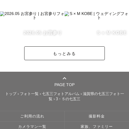
※🉐平日撮影割引について

平日は人も少ないため写り込みも少なく、ゆっくり撮影が
できます☺️

※指名料から-2,200円｜ｸｰﾎﾟﾝ併用ok

2026.05 お宮参り
S × M KOBE
※リピーターの方は事前にLINEでご相談ください！

※2026年は10/13~12/18の期間割引対象外

もっとみる
※Lovegraphからのご依頼限定です

撮影させて頂いた神社お寺様一覧

PAGE TOP
【大阪】阿倍野神社、生國魂神社、坐摩神社、難波神社、
トップ
›
フォト一覧
›
七五三フォトアルバム
›
滋賀県の七五三フォト一
覧
›
3・５の七五三
成田山不動尊、都島神社、野見神社、豊中稲荷、原田神
社、四條畷神社、百舌鳥八幡宮、服部天神宮、江坂神社、
茨木神社、神服神社、伊射奈岐神社（吹田）、阿比太神
ご利用の流れ
撮影料金
社、宝珠院、呉服神社、堀越神社、関目神社、四天王寺、
カメラマン一覧
家族、ファミリー