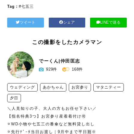
Tag：
#七五三
ツイート
シェア
LINEで送る
この撮影をしたカメラマン
でーくん|仲田匡志
929件
168件
ウェディング
あかちゃん
お宮参り
マタニティー
夕日
＼人見知りの子、大人の方もお任せ下さい／

【指名特典3つ】お宮参り産着着付け🉑

⚪︎WD小物や七五三の番傘など無料貸し出し

⚪︎先行ﾃﾞｰﾀ当日お渡し｜9月中まで平日🈹※
