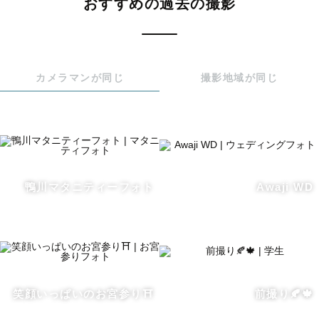
おすすめの過去の撮影
りです。撮影中、自然に笑顔になれるような声掛けを心が
けています。

カメラマンが同じ
撮影地域が同じ
❸撮影が初めてで、当日の流れが不安。。

当日のご案内は全てお任せください！

事前にLINEでも丁寧にお話しします。

❹THEｳｪﾃﾞｨﾝｸﾞﾌｫﾄのような写真は苦手...

    私の撮影は特に小物ｱｲﾃﾑをたくさん使用し、いつもの2
鴨川マタニティーフォト
Awaji WD
人らしい自然体な写真を目指してお撮りしています！

　街撮りや居酒屋など、2人の思い出の地を巡る撮影も可能
です✨

❺夕陽や光に包まれた写真が好きな方

別途フィルムカメラでの撮影も可能です

笑顔いっぱいのお宮参り⛩
前撮り🍂🍁