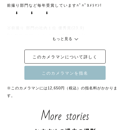
前撮り部門など毎年受賞していますﾊﾟﾊﾟｶﾒﾗﾏﾝ!

　　⬇️       ⬇️       ⬇️

🥇前撮り 部門の社内１位 優秀賞(23.9)

🎖️七五三 部門（ﾄｯﾌﾟ３）優秀賞(24.12)

もっと見る
🥇ｶｯﾌﾟﾙ（ﾏﾀﾆﾃｨ）部門の1位、優秀賞(25.9)

💎関西唯一社内1500人のカメラマンの中から上位1％ラン
このカメラマンについて詳しく
ク選出(26'）

🌈こんな方は私の撮影お勧め⑤選！🌈

※このカメラマンには12,650円（税込）の指名料がかかりま
❶落ち着いた優しい雰囲気で撮影してほしい

す。
丁寧に当日はご案内致します☺️0y3yのパパ、元学童ｽﾀｯﾌ
こども好きカメラマン👶🏻

More stories
❷😢夫が写真苦手、子が人見知りで心配

実績社内トップ級、元学童ｽﾀｯﾌ、うちの子も極度の人見知