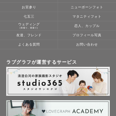
石切神社、杭全神社、藤井寺、辛國神社、誉田八幡宮、星
田神社、牧野枚方えびす、御殿山神社、春日神社（箕面）
お宮参り
ニューボーンフォト
など

七五三
マタニティフォト
ウェディング
恋人、カップル
【京都】御香宮、石清水八幡宮、下鴨神社、長岡天満宮、
(前撮り、後撮り)
松尾大社、梅宮大社、北野天満宮、宇治上神社、向日神
友達、フレンド
プロフィール写真
社、大原野神社、豊国神社、岡崎神社など

よくある質問
お問い合わせ
【兵庫】生田神社、湊川神社、西宮神社、中山寺、門戸厄
神、芦屋神社、廣田神社、播磨国総社など

ラブグラフが運営するサービス
【滋賀】近江神宮、白髭神社、日吉大社、建部大社、天孫
神社、立木神社など

【奈良】往馬大社、春日大社など

🙅‍♂️撮影不可の神社様

大阪：住吉大社、大阪天満宮（26.4から）
