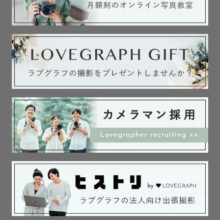
京都：平安神宮、伏見稲荷、上賀茂神社、八坂神社など

滋賀：多賀神社など

------はじめに---------

私自身も結婚式の前撮りや、子どものお宮参りなど経験済
みです！撮られる大変さやお悩み、お困りごとがわかるの
も1つの強みだと思っています。

お父さんとはお子さんの話、彼氏さんとは結婚式や趣味の
話などたくさんお話しして緊張が少しでもほぐれるよう撮
影しますので、

写真苦手な彼氏さん、パパもご安心ください☀️
