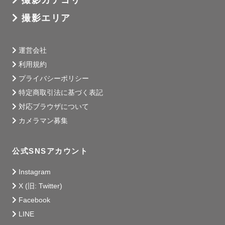
大学では児童福祉について学び、学童保育のボランティア
撮影エリア
スタッフとしても活動していました。

そのため、子どもと遊ぶことが大好きです。男性が苦手、
人見知りのお子様もご安心ください！

運営会社
お父さんとはお子さんの話、彼氏さんとは結婚式や趣味の
利用規約
話などたくさんお話しして緊張が少しでもほぐれるよう撮
プライバシーポリシー
影します☺️

特定商取引法に基づく表記
写真苦手な彼氏さん、パパもご安心ください！

対応ブラウザについて
カメラマン募集
好きなもの：無印良品、邦楽ロック

最近行った場所：アンパンマンミュージアム

公式SNSアカウント
Instagram
２、実績

X (旧: Twitter)
Facebook
⚪︎式場のカメラマンとしても活動

⚪︎社内カメラマン1500人の上位1％認定💎

LINE