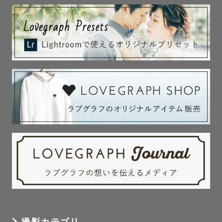
---------もくじ---------

１、自己紹介

２、実績

３、七五三をご検討の方へ

４、撮影スタイル

５、撮影ジャンルご予約前の確認事項

６、ご予約前の確認事項

７、撮影不可エリア

１、自己紹介

はじめまして！仲田匡志と申します！

鳥取出身、大阪府在住の32歳、前職はソーシャルワーカー
です。

現在2歳と0歳の子どもがおり、自身でも結婚式の前撮り
や、お宮参りなど経験済みでございます☺️✨

撮影カテゴリ