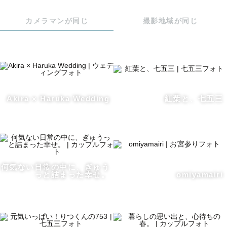
︎ 〰︎ 出張撮影にかける想い 〰︎

カメラマンが同じ
撮影地域が同じ
大切な人との記念日や、結婚や出産、家族と過ごす何気な
い時間は時が経つと思い出に変わっていきます。

その思い出をカタチとして残すのが写真や映像です。日々
の小さな出来事さえも、かえがえのない大切な一瞬であっ
Akira × Haruka Wedding
紅葉と、七五三
て時間が経ってもその写真を見返しただけで、また更に幸
せになることができます。

日々、多くの幸せで溢れている瞬間や感情があることを写
真を通して皆さまにお届けできるよう、カメラマンとして
何気ない日常の中に、ぎゅう
お手伝いさせていただけたら嬉しいです🕊

っと詰まった幸せ。
omiyamairi
︎ 〰︎ 撮影エリア・日時︎︎ 〰︎
