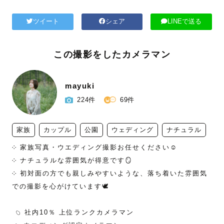
ツイート
シェア
LINEで送る
この撮影をしたカメラマン
mayuki
224件
69件
家族
カップル
公園
ウェディング
ナチュラル
༶ 家族写真・ウエディング撮影お任せください☺︎

༶ ナチュラルな雰囲気が得意です🪞

༶ 初対面の方でも親しみやすいような、落ち着いた雰囲気
での撮影を心がけています🕊️

︎ 𓆇 社内10％ 上位ランクカメラマン 
