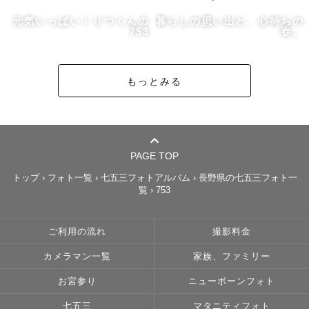
長野県内全域・山梨県一部地域を担当いたします。※長野
元気いっぱい！りつくんの
暮らしの思い出と、心待ちの
県内でも距離がある場合、交通費(高速料金)のご相談をさ
753
春。
せていただきますのでご了承くださいませ。

もっとみる
【  撮影は朝（8:00~ / 9:00~）or 夕方（15:00~）の時間
帯が光が綺麗なのでとてもおすすめです🌿 】

※ ご自宅や室内での撮影は、お部屋に一番光が差し込む時
PAGE TOP
間帯がおすすめです。

トップ
›
フォト一覧
›
七五三フォトアルバム
›
長野県の七五三フォト一
覧
›
753
※ スケジュールが×の場合でも時間帯や場所によってはお
受けできる場合がございます。

ご利用の流れ
撮影料金
カメラマン一覧
家族、ファミリー
最後まで読んでくださった皆さまへ

お宮参り
ニューボーンフォト
ありがとうございます ⸝⸝

七五三
マタニティフォト