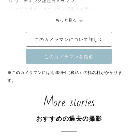
 𓆇 ウエディング認定カメラマン

︎ 𓆇 ナチュラルニューボーン認定カメラマン

もっと見る
Lovegraph Quarter Award 2024

このカメラマンについて詳しく
【 最優秀賞 受賞 】 

Lovegraph Quarter Award 2023 

【 753部門 優秀賞 受賞 】

※このカメラマンには8,800円（税込）の指名料がかかりま
す。
┈┈┈┈┈┈┈┈┈┈┈┈┈┈┈┈┈┈┈┈┈┈

More stories
はじめまして🪿🔅

長野県在住の mayuki（まゆき）と申します。カメラマン
おすすめの過去の撮影
ページをご覧いただきありがとうございます！
