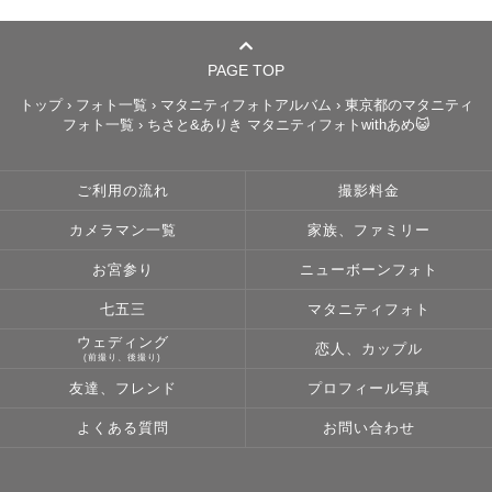
すり合わせることはもちろん、

Zoomでの打ち合わせも可能です。

「どんな雰囲気で撮りたいか」

PAGE TOP
「ポーズや衣装のイメージ」

トップ
›
フォト一覧
›
マタニティフォトアルバム
›
東京都のマタニティ
フォト一覧
›
ちさと&ありき マタニティフォトwithあめ😺
「撮影当日の流れ」など、

一緒に考えながら決めていきましょう！

ご利用の流れ
撮影料金
カメラマン一覧
家族、ファミリー
📸撮影ジャンル

ウェディング前撮りを専門に撮影していますが、

お宮参り
ニューボーンフォト
ファミリーや学生向けの撮影も対応可能です！

七五三
マタニティフォト
ウェディング
恋人、カップル
👦ファミリー撮影

(前撮り、後撮り)
・お子さんの誕生を記念する

友達、フレンド
プロフィール写真
　ナチュラルニューボーン

よくある質問
お問い合わせ
・健やかな成長を願うお宮参り

・家族の大切な節目となる七五三
