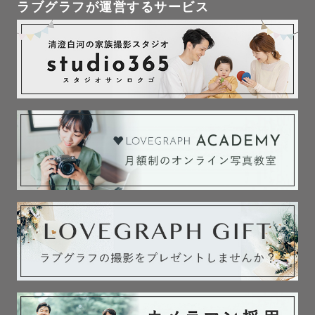
ラブグラフが運営するサービス
🎓 学生向け撮影

・大人への第一歩を刻む成人式

・新たな旅立ちを祝う卒業式

・友人との思い出を形に残すフレンドフォト

大切な節目を、心に残る一枚に。どの瞬間も、

自然な笑顔とともに撮影いたします！

📸最後に

「愛おしい瞬間を等身大で切り撮る」

私がとても大切にしている言葉です。

日々の生活は当たり前ではない。

そんな日常を気取らず、

貴方らしい姿で撮りたい。

そして、振り返った時、
