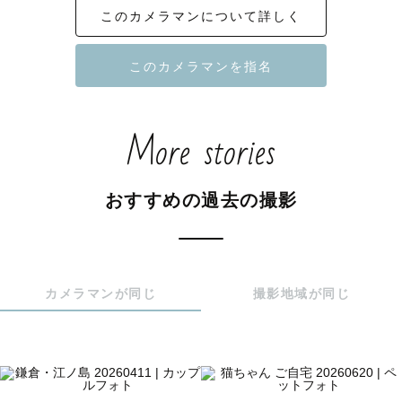
このカメラマンについて詳しく
ご安心ください！

一緒にお話ししながら、

自然な笑顔を引き出します！

明るく、楽しい雰囲気の中で撮影をいたします！

More stories
また、私はラブグラフのウェディング認定

カメラマンとして活動しております👰

撮影実績（ウェディング撮影のみ掲載）

おすすめの過去の撮影
・昭和記念公園

・東京駅

・浅草

・湘南エリアなど

カメラマンが同じ
撮影地域が同じ
おふたりの大切な時間を、

一生の思い出になる写真に残せるよう、

心を込めて撮影いたします！
