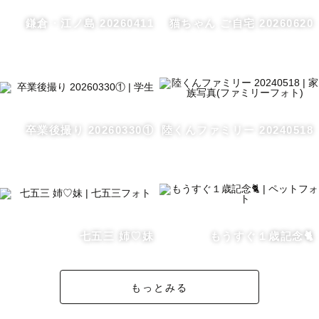
鎌倉・江ノ島 20260411
猫ちゃん ご自宅 20260620
📸撮影方法

「自然な雰囲気で撮りたいけど、

　ポーズが分からない…」

そんな方もご安心ください！

できるだけおふたりらしい自然な表情を

大切にしながらも、より素敵な写真にするための

卒業後撮り 20260330①
陸くんファミリー 20240518
ディレクションを行います🙆

立ち方や目線の向き、手の位置など、

細かいポイントをアドバイスしながら

撮影していきます。

そのため、どなたでも美しく、

自然な一枚を切り撮ります！

七五三 姉♡妹
もうすぐ１歳記念🐈
もっとみる
📸打ち合わせ

公式LINEにて事前に撮影のイメージを
