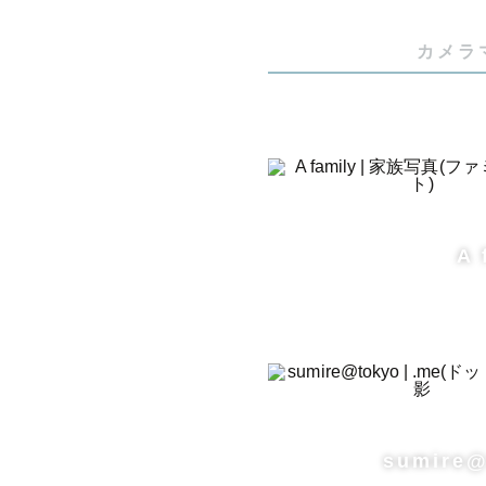
カメラ
 「どんなシーンも、その瞬間をしっかり写真に収めてほしい」 

そして

 「その瞬間の幸せを、より多くの方と分かち合いたい」

そんな気持ち
A 
カメラを意
を心掛けて
カップル・
ご相談くだ
sumire@
普段の楽し