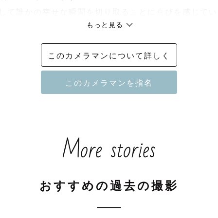
して誰かの幸せな瞬間を切り取ることに喜びを感じてい
もっと見る
自分の写真でたくさんの笑顔と出会いたいと思い、Lovegr


このカメラマンについて詳しく
な動物大好き人間です！！

チン3回接種済■ 

気を写真に残すのが得意です。

More stories
間を形に残すお手伝い◯ 

撮りや七五三などの人生の特別な瞬間から、 デートや
素敵なひとときまで。

おすすめの過去の撮影
います。

美しく、心に残る形でお届けできるようお手伝いします。