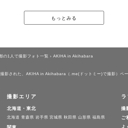
もっとみる
都の1人で撮影フォト一覧
›
AKIHA in Akihabara
された、AKIHA in Akihabara（.me(ドットミー)で撮影）
撮影エリア
ラ
北海道・東北
撮
北海道
青森県
岩手県
宮城県
秋田県
山形県
福島県
ご
よ
関東