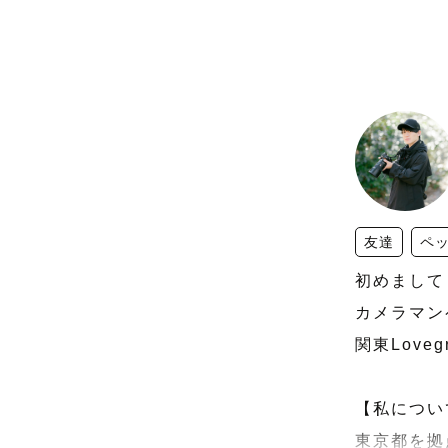
友達
ペ
初めまして！
カメラマン
関東Love
【私につい
東京都を拠