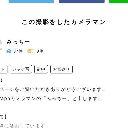
この撮影をしたカメラマン
みっちー
37件
9件
ット
ジャケ写
街中
お宮参り
 

ページをご覧いただきありがとうございます。 

graphカメラマンの「みっちー」と申します。

て】

点に活動しています。 
