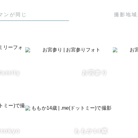
マンが同じ
撮影地域
で、Lovegraphのカメラマンとして活動しています。
family
お宮参り
識せず、自然な日常を切り取るような、リラックスした
います✨

ウェディング・ファミリー・フレンズ どのジャンルで
さい！

tokyo
ももか14歳
いひとときも、特別な瞬間も、一緒に楽しんで最高の思