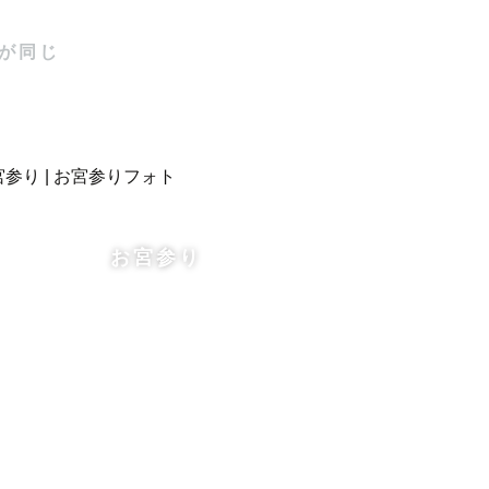
が同じ


お宮参り
楽しい撮影
もお気軽に
い出を作り