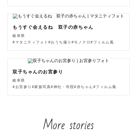
撮影では、かしこまりすぎず、ご家族らしい自然な雰囲気
を大切にしながら、赤ちゃんの小さな表情やしぐさ、ご家
族のあたたかい空気感を残します🌿赤ちゃんのご機嫌や体
もうすぐ会えるね 双子の赤ちゃん
調を第一に、無理のないペースで進めていきますのでご安
岐阜県
心ください。

#マタニティフォト#おうち撮り#モノクロ#フィルム風
七五三や入学、BDの撮影では、きっちりしたお写真だけで
なく、緊張している姿や泣いてしまう姿、元気に走り回る
双子ちゃんのお宮参り
姿など、今しか残せないありのままの可愛い瞬間を大切に
岐阜県
しています👘

#お宮参り#家族写真#神社・寺院#赤ちゃん#フィルム風
⸻

【撮影・写真に対する想い】

More stories
恋人や友達、ご家族にとっての大切な節目。あとで見返し
たときに、その日の光景や空気感まで思い出せるような、