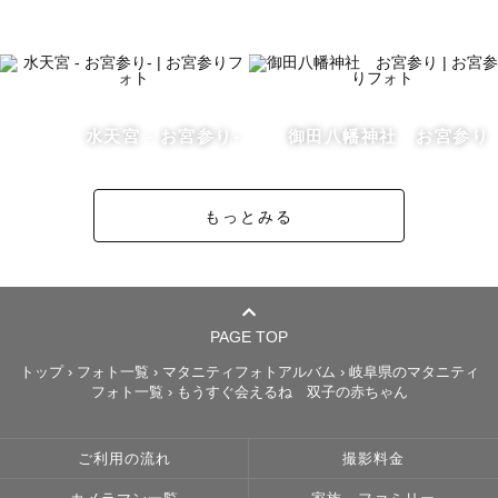
水天宮 - お宮参り-
御田八幡神社 お宮参り
もっとみる
PAGE TOP
トップ
›
フォト一覧
›
マタニティフォトアルバム
›
岐阜県のマタニティ
フォト一覧
›
もうすぐ会えるね 双子の赤ちゃん
ご利用の流れ
撮影料金