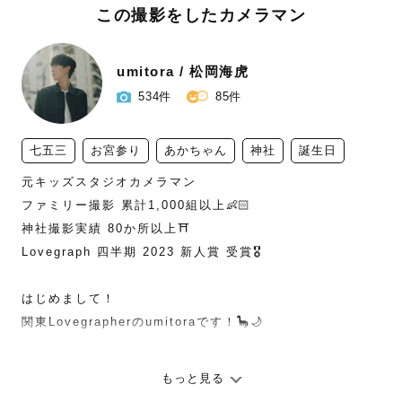
この撮影をしたカメラマン
umitora / 松岡海虎
534件
85件
七五三
お宮参り
あかちゃん
神社
誕生日
元キッズスタジオカメラマン

ファミリー撮影 累計1,000組以上👶🏻️

神社撮影実績 80か所以上⛩

Lovegraph 四半期 2023 新人賞 受賞🎖️

はじめまして！

関東Lovegrapherのumitoraです！🦕🌙

・肌の質感に拘ったレタッチ✨👶🏻‪‪

もっと見る
・ナチュラルな色味の写真が得意です！
