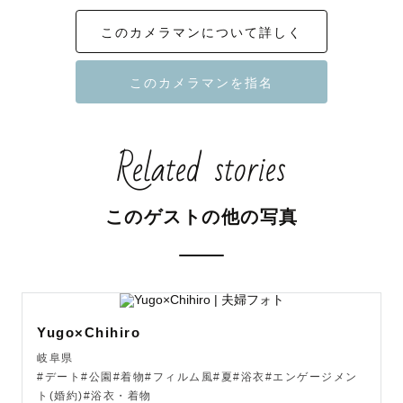
・Instagram フォロワー40万人、1.5万人超のインフルエ
このカメラマンについて詳しく
ンサー、ポートレート撮影実績有り

・初対面の方でも親しみやすいような、落ち着いた雰囲気
での楽しい撮影を心がけています🌿

⸻

Related stories
【ファミリー撮影について】

☑️元キッズフォトスタジオカメラマン

☑️七五三・お宮参り・NNB認定カメラマン

このゲストの他の写真
☑️赤ちゃんやお子様の撮影経験は1000組以上！

☑️お宮参りの祝い着の着せ方の補助もお任せください！

はじめてのお宮参りやニューボーンフォトは、「何を準備
すればいいの？」「当日はどんな流れ？」と不安に思う方
Yugo×Chihiro
も多いと思います。そんなご家族にも安心してお任せいた
岐阜県
だけるよう、事前のご案内から当日までしっかりサポート
#デート#公園#着物#フィルム風#夏#浴衣#エンゲージメン
いたします。

ト(婚約)#浴衣・着物