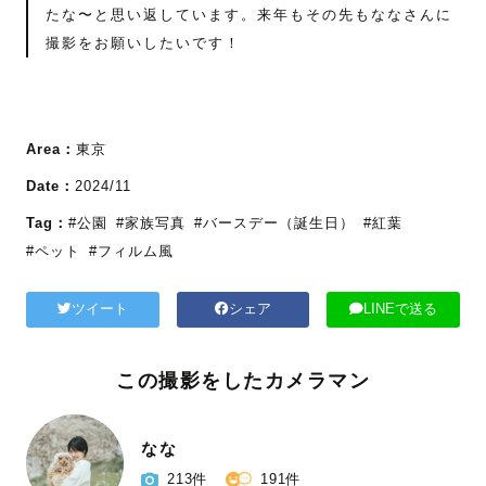
たな〜と思い返しています。来年もその先もななさんに
撮影をお願いしたいです！
Area：
東京
Date：
2024/11
Tag：
#公園
#家族写真
#バースデー（誕生日）
#紅葉
#ペット
#フィルム風
ツイート
シェア
LINEで送る
この撮影をしたカメラマン
なな
213件
191件