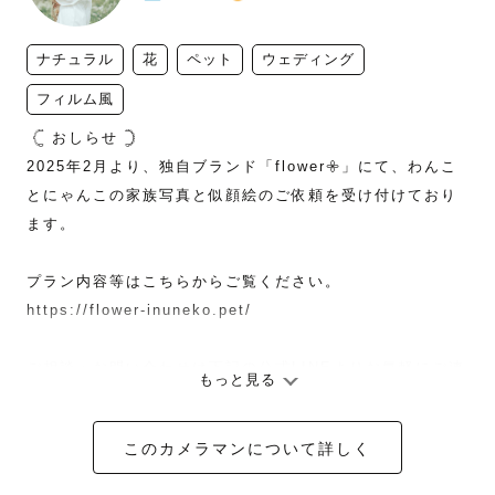
ナチュラル
花
ペット
ウェディング
フィルム風
 𓊆 おしらせ 𓊇

2025年2月より、独自ブランド「flower‪𖧷」にて、わんこ
とにゃんこの家族写真と似顔絵のご依頼を受け付けており
ます。

プラン内容等はこちらからご覧ください。

https://flower-inuneko.pet/

ご相談・お問い合わせは下記の公式LINEよりお気軽にご連
もっと見る
絡ください ✉︎ ˊ˗
このカメラマンについて詳しく