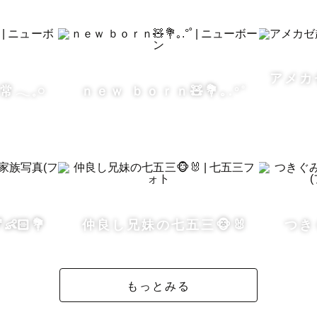
らこのようなお言葉を頂戴しました。

こむ日も多いですが、

だいた写真を見ると

アメカ
でも幸せだなぁと改めて思えます」

𓈒𓏸
ｎｅｗ ｂｏｒｎ🧸💐｡.°˚
てに悩んでるママパパや

々を過ごしている方にとって

頑張ろうと思える、

ようなお写真を届けます𓂃𓈒𓏸

👶🏻💐
仲良し兄妹の七五三🐵🐰
つき
す記憶

もっとみる
自分の思っているより
