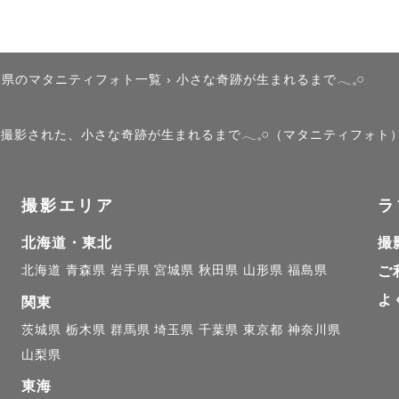
くておぼつかなくて。

の嬉しい気持ちを思い出したい」

知県のマタニティフォト一覧
›
小さな奇跡が生まれるまで𓂃𓈒𓏸
小さい頃に会いたい」

で撮影された、小さな奇跡が生まれるまで𓂃𓈒𓏸（マタニティフォ
たことが、誰しもあるはず。

撮影エリア
ラ
と、

北海道・東北
撮
出すことができないのです。

北海道
青森県
岩手県
宮城県
秋田県
山形県
福島県
ご
よ
かった頃の日々にはもう戻れない。

関東
れた人にはもう会うことができない。

茨城県
栃木県
群馬県
埼玉県
千葉県
東京都
神奈川県
山梨県
東海
する前に
