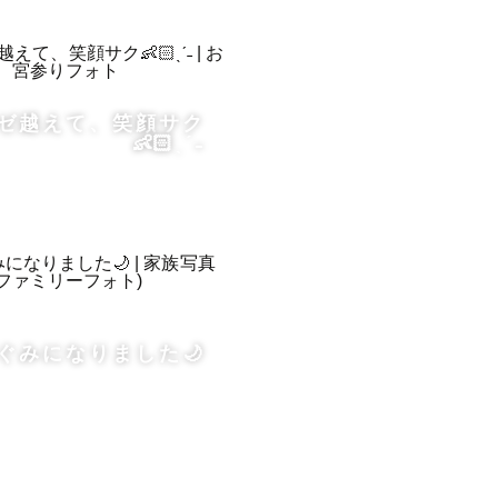
ゼ越えて、笑顔サク
👶🏻ˎˊ˗
ぐみになりました🌙