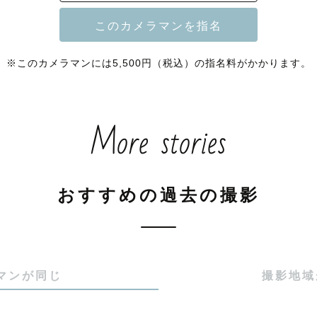
️

屋外での撮影は非推奨です。

※このカメラマンには5,500円（税込）の指名料がかかります。
月）

More stories
スタジオでの撮影

16:00以降（夏の期間）

おすすめの過去の撮影
す🌻⛄️

マンが同じ
撮影地域
えとなりますように🕊️

いてしんどくなってしまう
