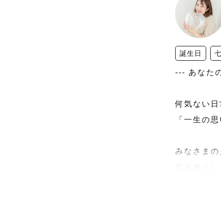
誕生日
--- あなた
何気ない日
「一生の思
みなさまの
伴走者とし
それがわた
———
