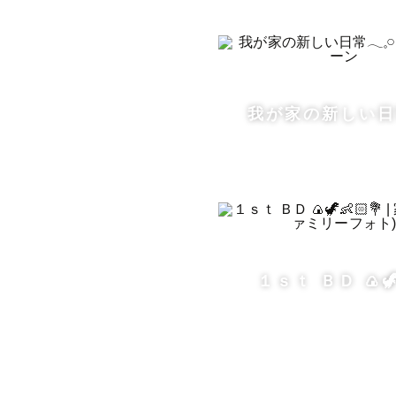
ままさんか
「育児でへ
撮っていた
こんな日々
我が家の新しい日常
いま、子育
忙しなく日
明日からも
「糧」となる
１ｓｔ ＢＤ 🍙🦖
▶︎記録に残
記憶って、