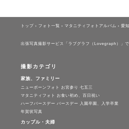
もろくて儚
「あのとき
トップ
›
フォト一覧
›
マタニティフォトアルバム
›
愛
「子どもの
出張写真撮影サービス「ラブグラフ（Lovegraph）」
そう後悔し
撮影カテゴリ
写真がない
家族、ファミリー
すぐに思い
ニューボーンフォト
お宮参り
七五三
マタニティフォト
お食い初め、百日祝い
子供が小さ
ハーフバースデー
バースデー
入園卒園、入学卒業
そして、離
年賀状写真
カップル・夫婦
そう後悔を