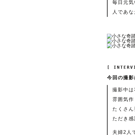
毎日元気
人であな
[ INTERV
今回の撮影
撮影中は
雰囲気作
たくさん
ただき感
夫婦2人