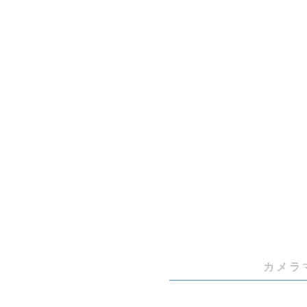
⚠️注意事項⚠
下記期間は
①夏の日中

②冬（1月2
◎ご自宅や
◎早朝 or 
をお勧めしま
———

カメラ
▶︎ 心の支
育児をして