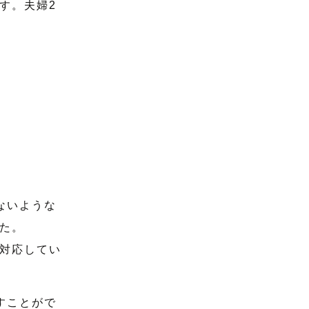
す。夫婦2
ないような
た。
対応してい
すことがで