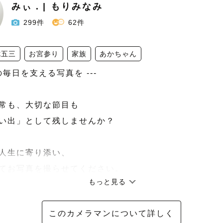
みぃ．| もりみなみ
299件
62件
七五三
お宮参り
家族
あかちゃん
の毎日を支える写真を ---

常も、大切な節目も 

い出」として残しませんか？

人生に寄り添い、 

てお写真を撮らせてください。

もっと見る
しの幸せです。

このカメラマンについて詳しく