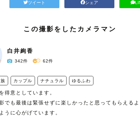
ツイート
シェア
L
この撮影をしたカメラマン
白井絢香
342件
62件
家族
カップル
ナチュラル
ゆるふわ
を得意としています。

影でも最後は緊張せずに楽しかったと思ってもらえるよ
ように心がげています。