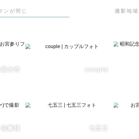
マンが同じ
撮影地域
り@深大寺
couple
佐藤様
七五三