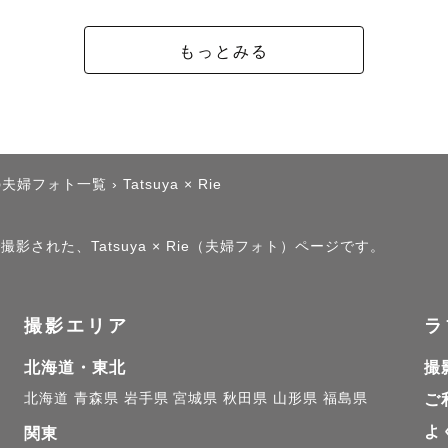
もっとみる
の夫婦フォト一覧
›
Tatsuya × Rie
影された、Tatsuya × Rie（夫婦フォト）ページです。
撮影エリア
ラ
北海道・東北
撮
北海道
青森県
岩手県
宮城県
秋田県
山形県
福島県
ご
よ
関東