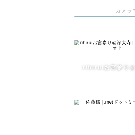
カメラ
rihiruiお宮参