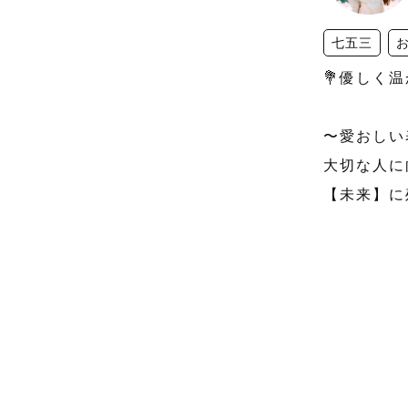
七五三
💐優しく温
〜愛おしい
大切な人に
【未来】に
ー埼玉・大
お宮参り・
お花の撮影