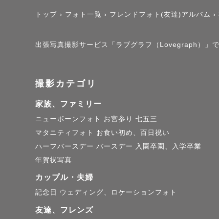
🌸撮影スタ
トップ
›
フォト一覧
›
フレンドフォト(友達)アルバム
›
ゲストさま
出張写真撮影サービス「ラブグラフ（Lovegraph）
・わいわい
・ゆったり
撮影カテゴリ
・私とゲス
家族、ファミリー
・ゲストさ
ニューボーンフォト
お宮参り
七五三
マタニティフォト
お食い初め、百日祝い
などお子さ
ハーフバースデー
バースデー
入園卒園、入学卒業
さいね☺️

年賀状写真
カップル・夫婦
記念日
ウェディング、ロケーションフォト
友達、フレンズ
🌸haruに