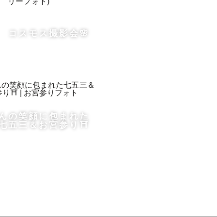
コスモス撮影会🌸
つ歳を重ね
いてくれる
んの笑顔に包まれた
見返せばす
七五三＆お宮参り⛩️
きたんだっ