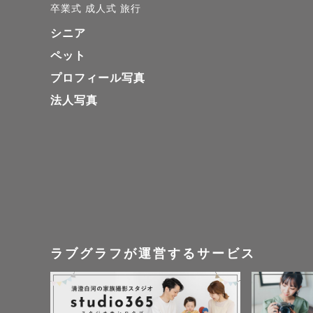
卒業式
成人式
旅行
愛知県出身
シニア
住経験あり✩︎
ペット
6歳👧🏻
プロフィール写真
保育園での
法人写真
ぜひ遊びな
無理して笑
〜好きなこ
共通点があ
・音楽（学
ラブグラフが運営するサービス
・和菓子（
・カフェ（
・旅行（1