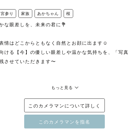
お宮参り
家族
あかちゃん
桜
かな眼差しを、未来の君に💐

表情はどこからともなく自然とお顔に出ます☺️

向ける【今】の優しい眼差しや温かな気持ちを、「写真
残させていただきます〜

もっと見る
宮での撮影はお任せくださいー

七五三：武蔵一宮氷川神社

このカメラマンについて詳しく
：大宮花の丘農林公苑（桜やチューリップの名所です🌸）