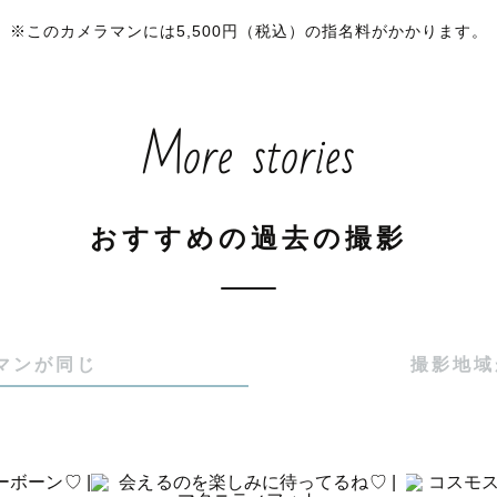
---------------------------------------✿

※このカメラマンには5,500円（税込）の指名料がかかります。
育てるママフォトグラファー

More stories
お花とお子さまとの自然なお写真が得意です

フにjoinし1年で120件以上のご依頼と撮影

位２０％ランクカメラマン

おすすめの過去の撮影
---------------------------------------✿

マンが同じ
撮影地域
🌷

メラマンのharuと申します✩︎⡱

覧いただきありがとうございます。
