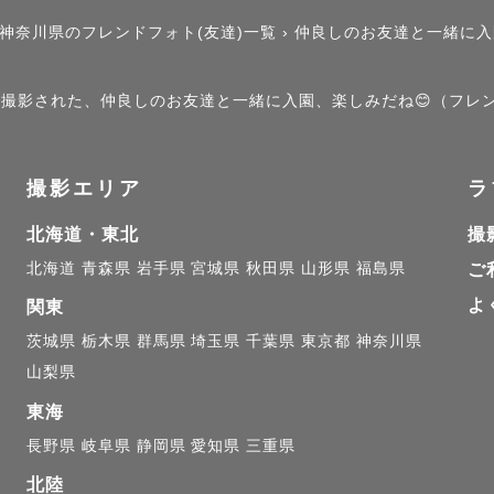
イルについて

神奈川県のフレンドフォト(友達)一覧
›
仲良しのお友達と一緒に入
の雰囲気に合わせた撮影をさせていただいております😊

」で撮影された、仲良しのお友達と一緒に入園、楽しみだね😊（フレ
楽しい撮影

穏やかな撮影

撮影エリア
ラ
トさまで１つのアルバムを作り上げていく撮影

北海道・東北
撮
まご家族の空気感をそのまま残す撮影

北海道
青森県
岩手県
宮城県
秋田県
山形県
福島県
ご
よ
まの様子などで撮影にご希望ありましたらぜひお気軽に
関東
茨城県
栃木県
群馬県
埼玉県
千葉県
東京都
神奈川県
山梨県
東海
長野県
岐阜県
静岡県
愛知県
三重県
ついて

北陸