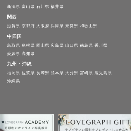
、埼玉県在住、これまで関東４県（東京・神奈川・千葉
新潟県
富山県
石川県
福井県
⡱

関西
、３歳👧🏻、１歳👦🏻の３人の子を育てるママカメラマンです
滋賀県
京都府
大阪府
兵庫県
奈良県
和歌山県
勤務経験もあり、子どもと遊ぶの大好きです😊

中四国
がら撮影楽しみましょう☺️

鳥取県
島根県
岡山県
広島県
山口県
徳島県
香川県
わなくても、自然な「その時その瞬間」を形に残します📸
愛媛県
高知県
九州・沖縄
と・もの〜

福岡県
佐賀県
長崎県
熊本県
大分県
宮崎県
鹿児島県
りましたらぜひ教えてください✩︎⡱

沖縄県
生時代はバンドやってました🎵）

和菓子教室に1年通ってました🍡）

のんびりするの大好きです）

人旅も行っちゃいます）
