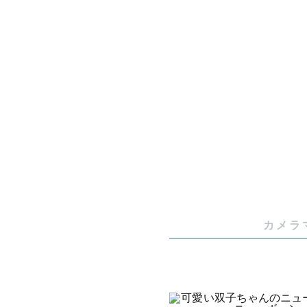
✿------------
🌸３児を
🌻季節の
🍁ラブグラ
🎄社内上
✿------------
カメラ
はじめまして
ラブグラフカ
ページをご