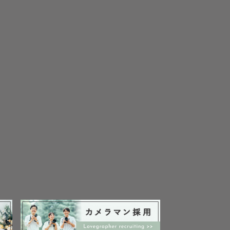
・埼玉）在
🍀


