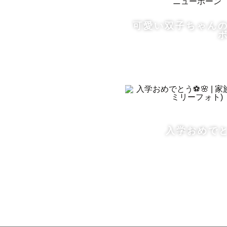
可愛い双子ちゃん
🌸想い

私は家族写
生まれた時
ていく日々‥
そこにいる
家族👪

小さな頃の
入学おめでとう
ぐ家族の愛
そのような
て幸せを感
そんな想い