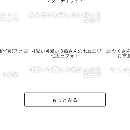
のニュー
会えるのを楽しみに待って
ボーン♡
るね♡
真が大好きです♡

、生まれて１年間にある様々な行事、そしてひとつひと


のは、自分にたくさん愛情を注いでくれて１番の味方で
可愛い可愛い３歳さんの七
たくさ
自分がどれだけ愛されて育ってきたか、ひとつの写真を
⚽️🌸
五三♡
が伝わってくる。

幸せを形に残したくて、たくさんの人に愛されて育って
じてもらいたくて、

もっとみる
を込めて撮影させていただきます☺️
