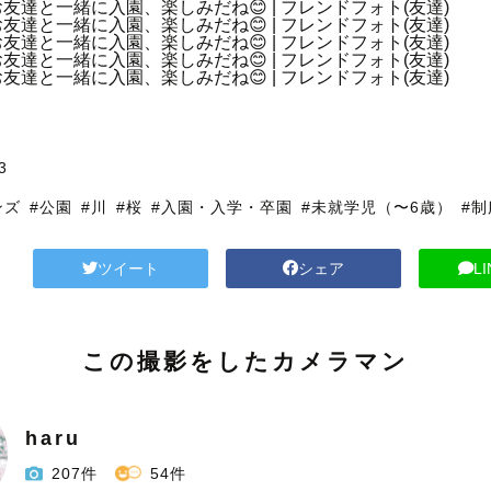
川
3
ンズ
#公園
#川
#桜
#入園・入学・卒園
#未就学児（〜6歳）
#制
ツイート
シェア
L
この撮影をしたカメラマン
haru
207件
54件