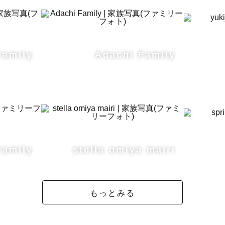
Family
Adachi Family
Family
stella omiya mairi
もっとみる