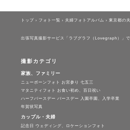
トップ
›
フォト一覧
›
夫婦フォトアルバム
›
東京都の
出張写真撮影サービス「ラブグラフ（Lovegraph）」で
撮影カテゴリ
家族、ファミリー
ニューボーンフォト
お宮参り
七五三
マタニティフォト
お食い初め、百日祝い
ハーフバースデー
バースデー
入園卒園、入学卒業
年賀状写真
カップル・夫婦
記念日
ウェディング、ロケーションフォト