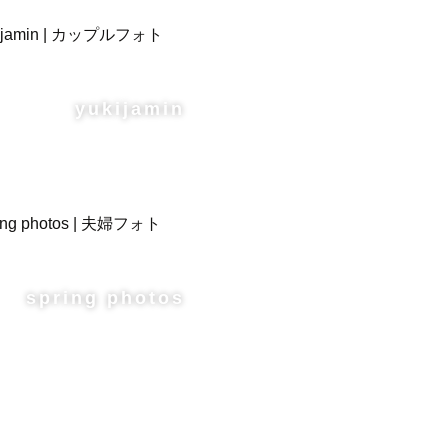
yukijamin
spring photos