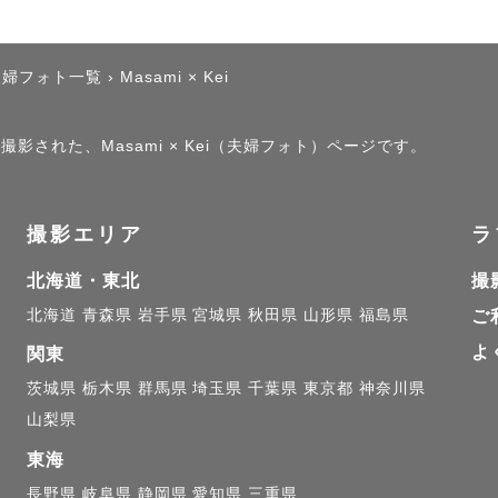
夫婦フォト一覧
›
Masami × Kei
撮影された、Masami × Kei（夫婦フォト）ページです。
撮影エリア
ラ
北海道・東北
撮
北海道
青森県
岩手県
宮城県
秋田県
山形県
福島県
ご
よ
関東
茨城県
栃木県
群馬県
埼玉県
千葉県
東京都
神奈川県
山梨県
東海
長野県
岐阜県
静岡県
愛知県
三重県