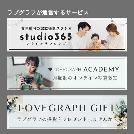
・トランク

・子ども用アンティーク椅子

ラブグラフが運営するサービス
・クマさんとうさぎさんのぬいぐるみ

・切り株クッション

・レジャーシートや布

－－－－－－－－－－－－－－－－－－－－

＼＼ 活動地域 ／／

現在、愛知県で活動をしておりますが

ご相談いただければエリア外も出張可能です🌈

(地域によっては追加で交通費をいただきます🚗)
