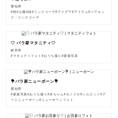
"こんな雰囲気の写真が好き"

愛知県
などゲスト様のご要望にそって一緒に考えていきたいの
#秋#公園#緑#リンクコーデ#アイデア#アイテム#ペアルッ
で、ぜひお気持ちをお聞かせください💌

ク・リンクコーデ
ふわっとしたご要望でも大丈夫です！

私からもいろいろご提案させていただきますのでご安心く
ださい☺️

♡ バラ家マタニティ♡
写真に慣れてない方にも安心していただけるよう

岐阜県
お話しをしてコミュニケーションをとりながら撮影した
#マタニティフォト#おうち撮り#家族写真
り、ポージングの指示もこちらからさせていただきます🌿

リラックスして撮影を楽しんでいただけるよう

心掛けて撮影させていただきます♩

💐バラ家ニューボーン💐
動物さん大好きなのでペット撮影も可能です🐶

愛知県
#家族写真#おうち撮り#赤ちゃん#モノクロ#シルエット#ア
お写真の仕上がりは

ートニューボーン#ニューボーンフォト
《優しく淡い絵本のような世界観》が得意ですが

ゲスト様のご希望に合わせて、かっこよくシックな雰囲気
や、鮮やかで元気な雰囲気に仕上げることもできます🎨
