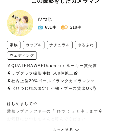
この撮影をしたカメラマン
ひつじ
631件
218件
家族
カップル
ナチュラル
ゆるふわ
ウェディング
🏅QUATERAWARDsummer ルーキー賞受賞

🐏ラブグラフ撮影件数 600件以上📸

🐏社内上位20%ゴールドランクカメラマン✨

🐏《ひつじ指名限定》小物・ブース貸出OK👌

はじめまして🌱

愛知ラブグラファーの「 ひつじ 」と申します🐏

お気軽にひつじちゃんと呼んでください♩

もっと見る