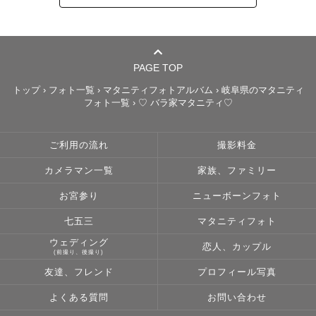
お二人の共通の趣味や出会ったきっかけの場所やアイテム
があれば

取り入れて撮影するとよりお二人らしさが残せますのでぜ
ひ教えていただけると嬉しいです♡

PAGE TOP
ミニ黒板やシャボン玉もお貸出し可能なのでお気軽にご相
トップ
›
フォト一覧
›
マタニティフォトアルバム
›
岐阜県のマタニティ
談ください🫧

フォト一覧
›
♡ バラ家マタニティ♡
【 ⛺️ブース撮影について 】

ご利用の流れ
撮影料金
ブースを作っての撮影も大得意です☺️

カメラマン一覧
家族、ファミリー
ラブグラフでは基本的には《ブースのご用意はゲスト様》
にお願いしてますが、

お宮参り
ニューボーンフォト
私の持っているものであれば貸し出しできますのでご依頼
七五三
マタニティフォト
の際にコメントでご相談くださいませ🌼

ウェディング
恋人、カップル
(前撮り、後撮り)
ー貸出できるものー

友達、フレンド
プロフィール写真
・ティピー(ミニテント)

よくある質問
お問い合わせ
・かごバッグ
