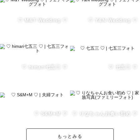
お子さまの気が乗らないときは休憩したり

ヤンチャさんや人見知りさんにもそれぞれの

♡ M&T Wedding ♡
♡ Y&N Wedding ♡
お子さまのペースに合わせて撮影いたしますので

パパママもご安心して一緒に楽しんで頂けると嬉しいで
す！♡

【 💒ウェディング撮影へ込める想い 】

素敵な運命によって結ばれたお二人が

♡ himari七五三 ♡
♡ 七五三 ♡
これから一緒に歩いていくスタートライン♡

その最初の記念となるお写真は、二人の幸せをギュッと詰
め込んで

改めてお互いの好きなところを再発見できるようなお写真
と、そんな素敵な一日の想い出をお届けできるよう意識し
ています✨

♡ S&M+M ♡
♡ りなちゃんお食い初め ♡
素敵なお二人を前にすると語彙力が無くなるのも

ご愛嬌と思っていただけると嬉しいです☺️

もっとみる