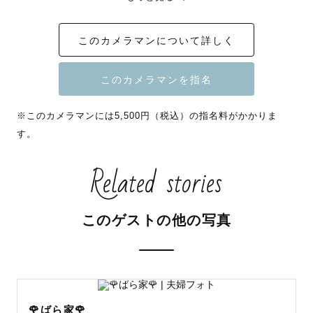
『見返すたびいつまでも幸せを呼びおこす写真』

このカメラマンについて詳しく
そんなお写真を残したいという想いを胸にカメラマンにな
りました。

日常に溢れている小さな幸せは、実はその瞬間にしか気づ
くことのできない尊くて大切なもの。

※このカメラマンには5,500円（税込）の指名料がかかりま
そんな尊い幸せを、いつでも思い出せるように

す。
いつでもその時の幸せを感じられるように

カタチにしてお届けします🎁

Related stories
－－－－－－－－－－－－－－－－－－－－

このゲストの他の写真
＼＼ 撮影について ／／

ゲスト様に寄り添い、

その方らしさを大切に撮影させていただきます♡

"こんな写真を残したい"

🌹ばら家🌹