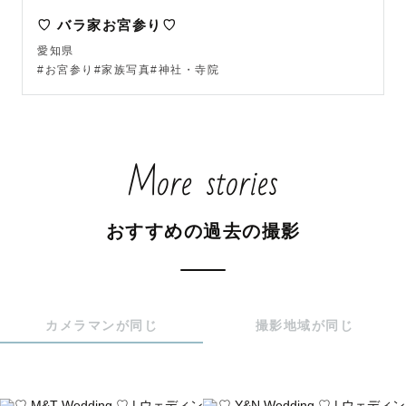
どんな雰囲気がお好きかもお伺いしますので、遠慮なくリ
♡ バラ家お宮参り♡
クエストしてください😌

愛知県
#お宮参り#家族写真#神社・寺院
【 👶🏻ファミリー・お子さま撮影へ込める想い 】

お誕生日を迎える記念や、お宮参りや七五三などの節目な
More stories
ど

ご家族にとって大切な想い出となる一日だから

パパママにとっても、お子さまにとっても、

おすすめの過去の撮影
楽しい想い出になる一日を過ごしていただけるよう心掛け
ています☺️

お子さまには伸び伸びと笑顔で楽しんでいただけるように
カメラマンが同じ
撮影地域が同じ
シャボン玉などの遊び道具を使ったり、私も一緒になって
遊んだりしながら撮影させて頂いてます♪

お誕生日記念でしたらクマ型のHappyBirthdayの木製ボー
ドもお貸出しできます🐻
