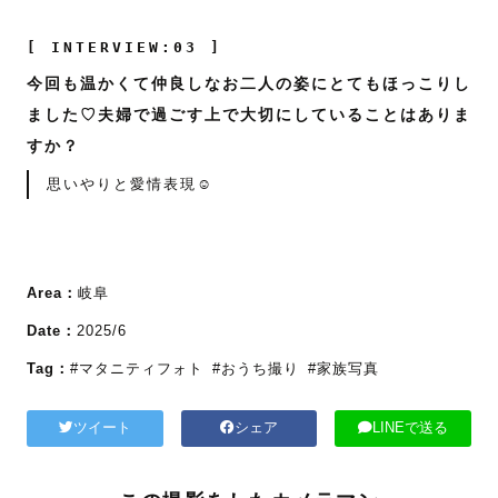
[ INTERVIEW:03 ]
今回も温かくて仲良しなお二人の姿にとてもほっこりし
ました♡夫婦で過ごす上で大切にしていることはありま
すか？
思いやりと愛情表現☺️
Area：
岐阜
Date：
2025/6
Tag：
#マタニティフォト
#おうち撮り
#家族写真
ツイート
シェア
LINEで送る