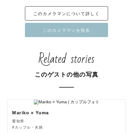
その家族らしい写真が得意👌´-

このカメラマンについて詳しく
🍼ニューボーン

👨‍👩‍👧ファミリー(お宮参り、七五三など)

🐾ペット(動物看護師国家資格あり)

自然体の表情や、ふとした仕草を

Related stories
すくい取るように撮影します。

撮影がはじめての方も、

どうぞ安心してお任せくださいね。

このゲストの他の写真
“記念日じゃなくても、

日常を残すこと”を大切にしています。

撮っておけばよかった、

じゃなくて、撮ってよかった！

Mariko × Yuma
と思える写真を🕊️

愛知県
#カップル・夫婦