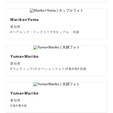
───────────────

📍交通費について

Mariko×Yuma
瀬戸市から【交通費3000円以内】

愛知県
別途追加なし🚗

#ペアルック・リンクコーデ#カップル・夫婦
参考エリア：瀬戸市・名古屋市・

長久手・守山・知多・豊橋・桑名

・四日市など

Yuma×Mariko
───────────────

愛知県
#ウェディング(ロケーションフォト)#春#海#花畑
📩ご予約の流れ

ご予約・ご相談は

▶「予約リクエスト」または

▶InstagramのDM

Yuma×Mariko
@izumi__kato__からどうぞ

愛知県
#海#青#緑
※日程が決まっていなくても
