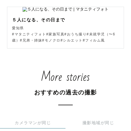
お気軽にメッセージください🕊️

───────────────

５人になる、その日まで
お会いできる日を

愛知県
楽しみにしています😊

#マタニティフォト#家族写真#おうち撮り#未就学児（〜6
歳）#兄弟・姉妹#モノクロ#シルエット#フィルム風
かとう いづみ
More stories
おすすめの過去の撮影
カメラマンが同じ
撮影地域が同じ