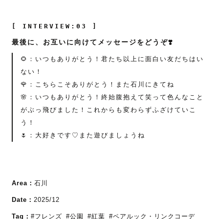
[ INTERVIEW:03 ]
最後に、お互いに向けてメッセージをどうぞ❣️
🌻：いつもありがとう！君たち以上に面白い友だちはい
ない！
🌹：こちらこそありがとう！また石川にきてね
🌸：いつもありがとう！終始腹抱えて笑って色んなこと
がぶっ飛びました！これからも変わらずふざけていこ
う！
🌷：大好きです♡また遊びましょうね
Area：
石川
Date：
2025/12
Tag：
#フレンズ
#公園
#紅葉
#ペアルック・リンクコーデ