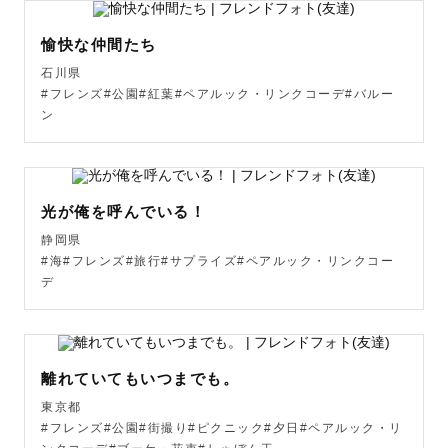
【撮影場所】

福井県福井市在住のため、基本的には下記地域での撮影が
愉快な仲間たち
可能です！

石川県
そのほかの地域でも、交通費をいただければ全国どこでも
#フレンズ#公園#紅葉#ペアルック・リンクコーデ#バルー
駆けつけます💨

ン
・福井県

・石川県

・滋賀県北部

光が俺を呼んでいる！
・京都府北部

静岡県
#海#フレンズ#旅行#サプライズ#ペアルック・リンクコー
デ
※ 交通費が往復￥3000を超える地域に関しては、交通費
を一部ご負担いただいております。ご了承ください。

　（交通費がかかります：福井県美浜町以南、石川県白山
市以北、その他都道府県）

離れていてもいつまでも。
東京都
#フレンズ#公園#街撮り#ピクニック#夕日#ペアルック・リ
【撮影特典】
