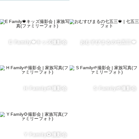
い」「アウトドアな雰囲気で撮りたい」などご希望あれ
ば、可能な限り対応させていただきます！❣️ 撮りたい雰囲
気はどんどん叶えましょう！

E Family🍁キッズ撮影会
おむすびまるの七五三🍁
【自己紹介】

ここまで見ていただいた方、本当にありがとうございま
す！！

改めまして、つきんこです🌙

本名は ”つき” といいます。学生時代、たった一人から呼ば
H Family🌱撮影会
S Family🌱撮影会
れていたあだ名をそのままラブグラファーネームにしまし
た💫

京都府出身、福井に来て10年目になる２7歳です。

趣味はたくさん、歌うこと、読書、韓ドラ、スノボ🏂...

Y Family🌻撮影会