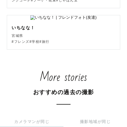
ンクコーデ#ブーケ・花束#しゃぼん玉
👰ロングベールやシャボン玉などの小物については、貸し
出し可能な場合がございますのでお気軽にお申し付けくだ
さい！💐

いちなな！
宮城県
#フレンズ#学校#旅行
【ご予約後から納品までの流れ】

ご予約

　↓

More stories
撮りたい雰囲気や場所などご希望のヒアリング、ご提案
（ご希望があればzoomでの打ち合わせも可能です）

　↓

おすすめの過去の撮影
撮影

　↓

編集後、２週間以内に納品

カメラマンが同じ
撮影地域が同じ
💭「おしゃれな雰囲気がいい」「韓国フォトっぽくした