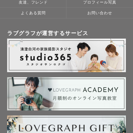
間」「愛おしい瞬間」を丁寧に残したいと思っています。

友達、フレンド
プロフィール写真
よくある質問
お問い合わせ
ぜひ、撮影でお会いできると嬉しいです🥰
ラブグラフが運営するサービス