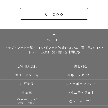
最近では、急に富士登山🗻してみたり、フルマラソンを走
ったり、スキューバダイビング🤿のライセンスを取った
もっとみる
り、、

とにかくいろんなことに挑戦するのが大好きです🔥

写真を本格的に学び始めたのは、友人のウェディングフォ
PAGE TOP
ト撮影を頼まれたことがきっかけでした。

撮っているときから写真の編集が終わるまで、いつも見て
トップ
›
フォト一覧
›
フレンドフォト(友達)アルバム
›
石川県のフレン
ドフォト(友達)一覧
›
愉快な仲間たち
いた友人とその旦那様がいつも以上に何倍もキラキラして
見えて、、、

写真というのは、目で見ているだけでは一瞬で流れてしま
ご利用の流れ
撮影料金
うその人の「美しい瞬間」を、こんなにも鮮明に写すこと
カメラマン一覧
家族、ファミリー
ができるんだと感動しました。

お宮参り
ニューボーンフォト
もちろん日常や何気ない瞬間、いつも通りのゲスト様を写
七五三
マタニティフォト
すことも大好きですが、

ウェディング
恋人、カップル
ゲスト様を映画の主人公にしてしまうような、「美しい瞬
(前撮り、後撮り)