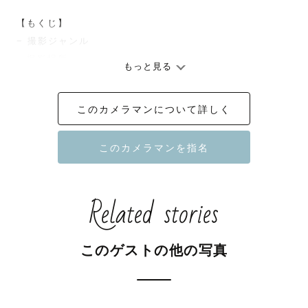
【もくじ】

− 撮影ジャンル

– 撮影場所

もっと見る
− ご指名特典

− ご予約後からご納品までの流れ

このカメラマンについて詳しく
− 自己紹介

【撮影ジャンル】

・カジュアルウェディング💍

Related stories
・マタニティ🤰

・ファミリー👪

・フレンズ👬

このゲストの他の写真
・お宮参り・七五三⛩️
