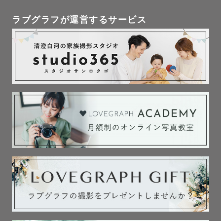
私のLovegrapher Nameの

《Maile / マイレ》はハワイ語で

ラブグラフが運営するサービス
【平和・愛・絆】を象徴する意味合いがあるそうです。

特にMaile lei(マイレ・レイ)は結び目のない形で首にかけ
る特別なレイで【終わりのない絆】を表すとされていると
のこと🌿

この出張撮影を通して多くのゲストさんたちとのご縁を大
切に終わりのない絆を深めていけるカメラマンでありたい
と想っております♡

𓈒 𓏸 𓐍  𓂃 𓈒𓏸 𓂃◌𓈒𓐍 𓈒 𓈒 𓏸 𓐍  𓂃 𓈒𓏸 𓂃◌𓈒𓐍 𓈒 𓈒 

ー撮影可能エリアー

茨城県南、千葉東葛エリアを中心に活動しておりますが、
全国出張も可能です✈️

※交通費が3000円を超過する場合のみ別途交通費をいただ