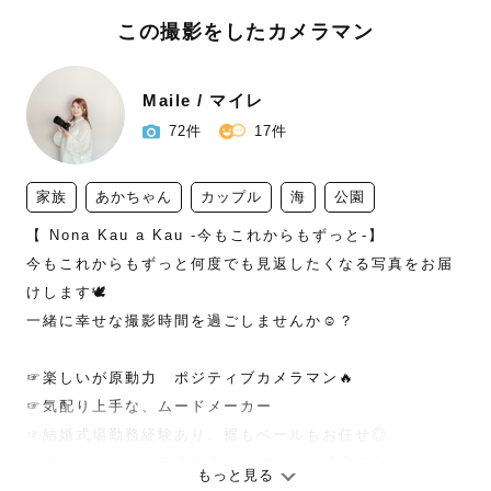
この撮影をしたカメラマン
Maile / マイレ
72件
17件
家族
あかちゃん
カップル
海
公園
【 Nona Kau a Kau -今もこれからもずっと-】

今もこれからもずっと何度でも見返したくなる写真をお届
けします🕊️

一緒に幸せな撮影時間を過ごしませんか☺️？

☞楽しいが原動力　ポジティブカメラマン🔥

☞気配り上手な、ムードメーカー

☞結婚式場勤務経験あり。裾もベールもお任せ◎

☞元気いっぱい！双子男子とお姉ちゃん子育て中

もっと見る