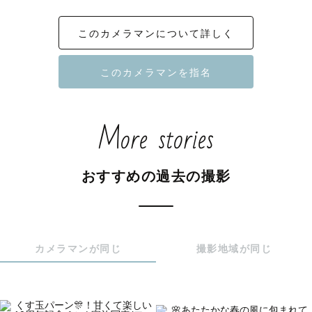
𓈒 𓏸 𓐍  𓂃 𓈒𓏸 𓂃◌𓈒𓐍 𓈒 𓈒 𓏸 𓐍  𓂃 𓈒𓏸 𓂃◌𓈒𓐍 𓈒 𓈒 

このカメラマンについて詳しく
はじめまして！

関東Lovegrapherの《Maile / マイレ》と申します🌿

カメラマンページをご覧いただきありがとうございます🎶

More stories
お気軽に《マイレ》と呼んでください😊

おすすめの過去の撮影
ーAbout Meー

茨城県出身　30代のママカメラマンです！

5歳の女の子👧🏻と3歳の双子の男の子👦🏻👦🏻

わいわい賑やか子育て奮闘中🔥

カメラマンが同じ
撮影地域が同じ
NiziU、ディズニー、美味しいご飯（作るのも食べるの
も）、ドライブ、お話し好きです🫶🏻
