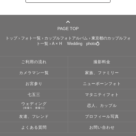
なぜ？という気持ちと共にもしかすると娘の晴れ姿を見せ
られないかもしれないと思い

必死に七五三の前撮りの出来るスタジオを探しました。

PAGE TOP
結果として家族写真や父と母のふたりの写真を残すことが
トップ
›
フォト一覧
›
カップルフォトアルバム
›
東京都のカップルフォ
ト一覧
›
A × H Wedding photo💍
でき、今では我が家の玄関にも飾っている大切な宝物です
🍀

悲しみの先に「今もこれからもずっと」父は私の心の中で
ご利用の流れ
撮影料金
生き続けていると思っています🫧

カメラマン一覧
家族、ファミリー
大切な人を亡くした事をきっかけに、より多くの方に”幸せ
お宮参り
ニューボーンフォト
な日常を切り取るお手伝いがしたい” ”写真というツールを
七五三
マタニティフォト
使って思い出を残したい”と強く思うようになりに今に至り
ウェディング
恋人、カップル
ます📸✨

(前撮り、後撮り)
友達、フレンド
プロフィール写真
𓈒 𓏸 𓐍  𓂃 𓈒𓏸 𓂃◌𓈒𓐍 𓈒 𓈒 𓏸 𓐍  𓂃 𓈒𓏸 𓂃◌𓈒𓐍 𓈒 𓈒 

よくある質問
お問い合わせ