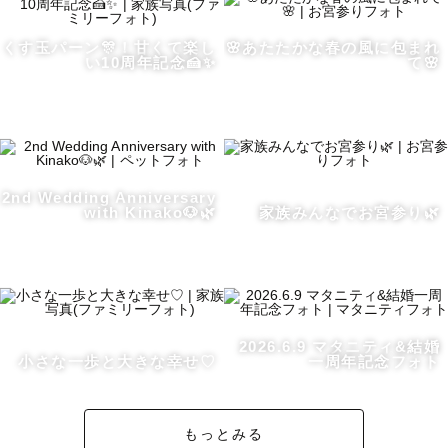
これまで、結婚式場で新郎新婦のアテンド業務や

オーダーメイドジュエリー販売員として

くす玉パーン🎊！甘くて楽し
🌸あたたかな春の風に包まれ
い10周年記念🍰✨
て🌸
多くのお客様に寄り添ってきました💍

《人生に関わる幸せな瞬間》が大好きです😊

𓈒 𓏸 𓐍  𓂃 𓈒𓏸 𓂃◌𓈒𓐍 𓈒 𓈒 𓏸 𓐍  𓂃 𓈒𓏸 𓂃◌𓈒𓐍 𓈒 𓈒 

2nd Wedding Anniversary
ー大切にしている想いー

with Kinako🐶🌿
家族みんなでお宮参り🌿
私の大切にしている言葉で

【 Nona Kau a Kau -今もこれからもずっと-】という言
葉があります。

娘の七五三を前に最愛の父を20代で看取った経験があり、
2026.6.9 マタニティ&結婚
当たり前の日常は永遠には続かないことを強く実感しまし
小さな一歩と大きな幸せ♡
一周年記念フォト
た。

父の病気が発覚した際に、母と私は別室に呼ばれ《余命3ヶ
もっとみる
月》と医師から告げられました。
