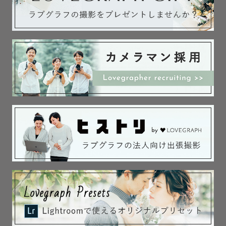
最後までご覧頂きありがとうございます！

みなさんとお会いできるのを楽しみにしています！！

----Tayuについてのハッシュタグ----

共通点があればたくさんお話ししましょう🕊️

#自然が大好き　＃海や森にいる時がいちばん心ときめきま
す

＃北欧スタイル　＃カフェ巡りが趣味☕️　

＃ディズニー　＃ミッフィー　#ムーミン　＃吹奏楽をやっ
ていました

＃ヨルシカ大好き　＃音楽演奏するのも聞くのも好き
