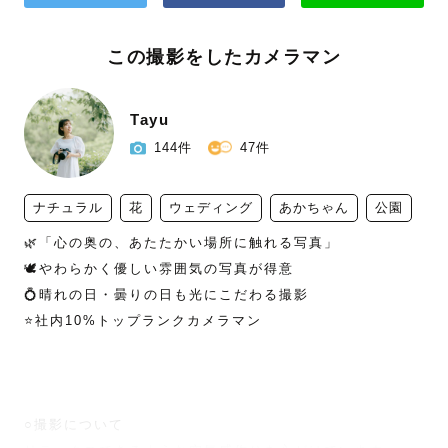
この撮影をしたカメラマン
Tayu
144件
47件
ナチュラル
花
ウェディング
あかちゃん
公園
🌿「心の奥の、あたたかい場所に触れる写真」

🕊️やわらかく優しい雰囲気の写真が得意

💍晴れの日・曇りの日も光にこだわる撮影

⭐️社内10%トップランクカメラマン

○撮影について
