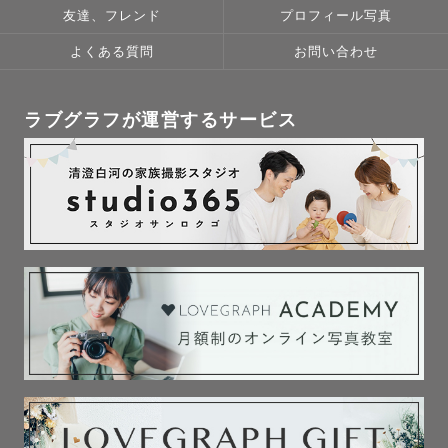
友達、フレンド
プロフィール写真
よくある質問
お問い合わせ
【おひとり】

「じぶん」を好きになってもらえるような写真をお撮りし
ます💐

ラブグラフが運営するサービス
写真が苦手でも大丈夫です🌿

私自身も写真に写ることが苦手でしたが

素敵に撮ってもらうことが増えて

だんだんと自分に自信が持てるように変わりました。

ゲストさんの特徴をみながら

ポージングや綺麗に映る角度など丁寧にお伝えしていきな
がら撮影をします。

ここちよい空間を一緒につくっていきましょうね🕊️
