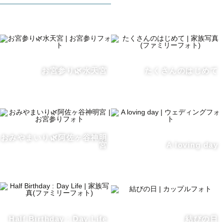
カタチとして残すことができるものだと思っています

お届けする写真を通して

あなた自身があなたをもっと好きになれるように

お宮参り🌿水天宮
たくさんのはじめて
背中を押せるお守りとなりますように

そんな想いで撮影しています🌸

おみやまいり🌿阿佐ヶ谷神明
宮
A loving day
○得意なジャンル

【ウェディング・カップル】

これから先、手を取り合って歩んでいくと決めたおふたり
の大切な節目

どんなことがあってもこの写真を起点に

Half Birthday : Day Life
結びの日