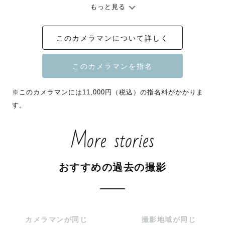
リラックスできるような空気感作りを心がけています

もっと見る
事前にLINEにて丁寧にやり取りをさせて頂きます。

このカメラマンについて詳しく
希望のカットや雰囲気等もお伺いしていますので、遠慮な
くお伝えください！

ZOOMや電話での打ち合わせも可能です🌼

※このカメラマンには11,000円（税込）の指名料がかかりま
す。
More stories
------- 写真にかける想い -------

記憶は時と共に薄れてしまう

おすすめの過去の撮影
大好きな人との時間、忘れたくないひと時

写真はそんな瞬間を記憶にのせて

カメラマンが同じ
撮影地域が同じ