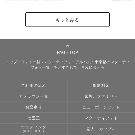
おふたりの絆をより深めるものであって欲しいと思ってい
ます

もっとみる
写真が苦手でも大丈夫

綺麗に写るように、ポージングや動きのアドバイスをしな
がら撮影していきます。

PAGE TOP
トップ
›
フォト一覧
›
マタニティフォトアルバム
›
東京都のマタニティ
フォト一覧
›
あとすこしで、きみに会える
【ファミリー】

無理な指示は出さず、撮影を楽しんでもらうことを一番に
考えています。

ご利用の流れ
撮影料金
全力の笑顔も、泣き顔も、全部がたいせつなお子さんの姿
カメラマン一覧
家族、ファミリー
です。

何年後に振り返って「あんなことあったね」「これが好き
お宮参り
ニューボーンフォト
だったね」

七五三
マタニティフォト
そう語り合えるような、その日の記憶が蘇るような写真を
ウェディング
恋人、カップル
お届けします🕊️

(前撮り、後撮り)