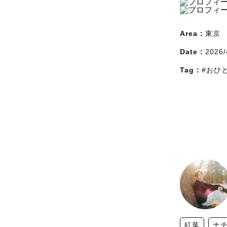
Area：
東京
Date：
2026/
Tag：
#おひ
紅葉
ナ