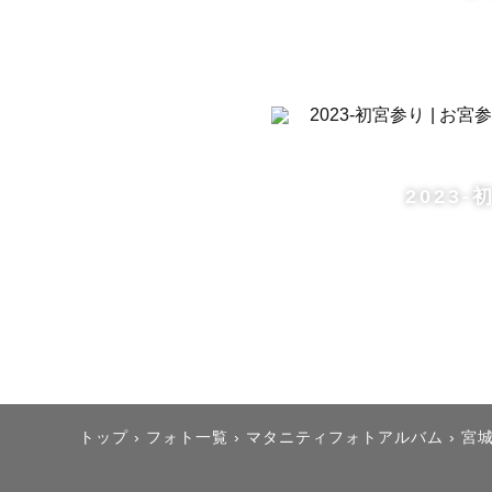
も、不安な
初めての方
🔸当日、
撮影される
2023
おしゃべり
ます。

「和やかな
トップ
›
フォト一覧
›
マタニティフォトアルバム
›
宮
🔸小さなお