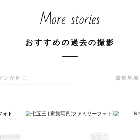
、この手、子どもの興味がひかれるアレコレを出し尽く
More stories
のおでかけも安心！

マの体調とお子様のお世話もしっかりフォローします

ガと親子ふれあい遊び講師として６年の活動歴あり

おすすめの過去の撮影
のお子さまの成長をクローズアップ！

のママ。この時のこれが可愛い！！は心に刻まれています
マンが同じ
撮影地域
影は柔軟な対応ができます。

服装、小物、産衣の着方、ご祈祷の予約など、こだわり
 month
七五三