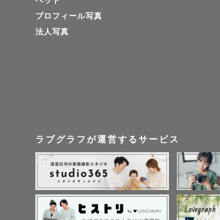
ペット
私自身２歳
プロフィール写真
上のお子様
法人写真
🔸お宮参り
神様にご挨
神社での節
をすすめて
ラブグラフが運営するサービス
人気の神社
毎回下見も