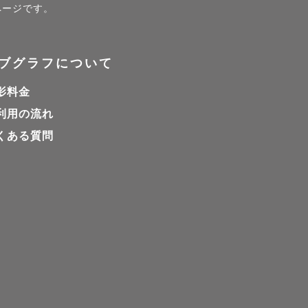
ページです。
いしており
ブグラフについて
ます。

影料金
利用の流れ
くある質問