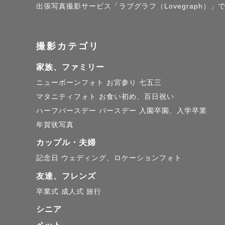
出張写真撮影サービス「ラブグラフ（Lovegraph
生活リズム
ます。

撮影カテゴリ
ご家族と同
家族、ファミリー
ニューボーンフォト
お宮参り
七五三
マタニティフォト
お食い初め、百日祝い
親子の活動
ハーフバースデー
バースデー
入園卒園、入学卒業
「すごく人
年賀状写真
言っていた
カップル・夫婦
記念日
ウェディング、ロケーションフォト
🔸2人目
友達、フレンズ
卒業式
成人式
旅行
ママのお体
シニア