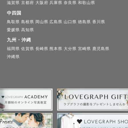
差育児を経験しています。

滋賀県
京都府
大阪府
兵庫県
奈良県
和歌山県
への声かけ、下の子のお世話、最大限サポートさせて頂
中四国
鳥取県
島根県
岡山県
広島県
山口県
徳島県
香川県
愛媛県
高知県
や七五三

九州・沖縄
拶に行く大切な行事。

福岡県
佐賀県
長崎県
熊本県
大分県
宮崎県
鹿児島県
沖縄県
度ある振る舞いはもちろん、ご家族での特別な１日を大
まいります。

様は繁忙期には週３回や１日２回お伺いすることも。

行いますので、当日のご案内はお任せください。
