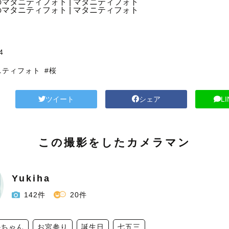
4
ニティフォト
#桜
ツイート
シェア
L
この撮影をしたカメラマン
Yukiha
142件
20件
かちゃん
お宮参り
誕生日
七五三