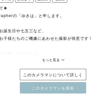
🍀

grapherの「ゆきは」と申します。

お誕生日や七五三など、

お子様たちのご機嫌にあわせた撮影が得意です！

経験　400件以上‼️

もっと見る
可愛い❤️」がいっぱいつまったお写真をお届けします！

このカメラマンについて詳しく
りさん、イヤイヤさんも大丈夫！

のご機嫌最優先ですすめていきます

集合写真＋親子遊びの元気写真を撮影！
