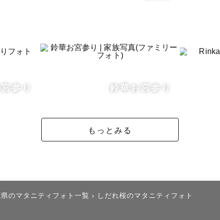
ことも、事前にお打ち合わせします。

も安心してお任せください！

ドキドキしますか？？

ことに慣れていない、、、人がほとんどです！

-初宮参り
鈴華お宮参り
しながら、時には休憩をはさんで、ゲストの皆様のペー
もっとみる
撮影時間」を作るのが得意です♪

城県のマタニティフォト一覧
›
しだれ桜のマタニティフォト
子さま撮影
