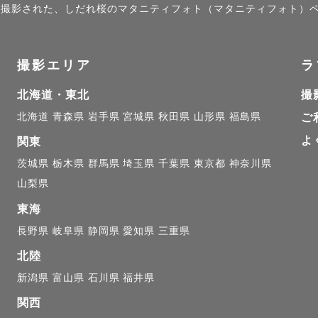
）」で撮影された、しだれ桜のマタニティフォト（マタニティフォト）
や好きな遊びなど、打ち合わせでお子さまのことをお伺
撮影エリア
ラ
じ目線でお子さまを見守りながら、撮影をすすめていき
北海道・東北
撮
北海道
青森県
岩手県
宮城県
秋田県
山形県
福島県
ご
を長らく続けているためか、

よ
関東
見知りなのに、今日は大丈夫みたいです！」と

茨城県
栃木県
群馬県
埼玉県
千葉県
東京都
神奈川県
だくことがとても多いです♡

山梨県
東海
のお子様のマタニティ撮影や初宮参り

長野県
岐阜県
静岡県
愛知県
三重県
北陸
の負担や、上のお子様も不安定な時期。

新潟県
富山県
石川県
福井県
関西