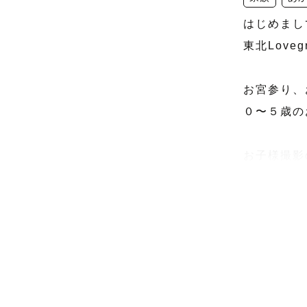
はじめまして
東北Love
お宮参り、
０〜５歳の
お子様撮影の
「うちの子
🌱人見知
　　お子様
🌱記念の