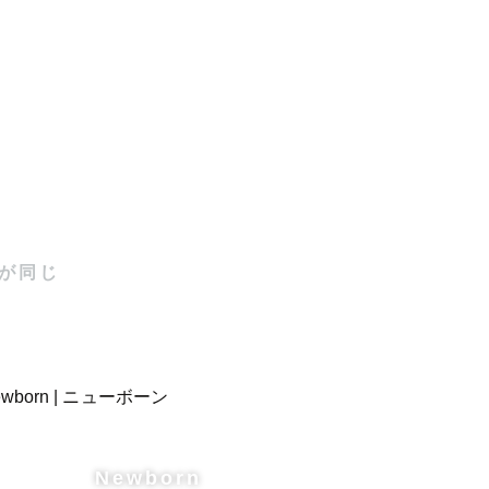
します



が同じ
たいこと
Newborn