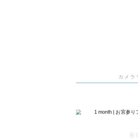
　　あの手
🌱初めて
　　産後マ
　　産後ヨ
🌱今だけ
　私も二児
カメラ
🔸出張撮
場所選び、
1