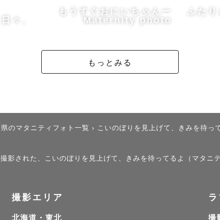
もうすぐおにいちゃんー
ふたり
せてください。

く日々、
Maternity photo
もっとみる
ても、心がふっとあたたかくなる写真を。

写真を撮るのではなく、

知県のマタニティフォト一覧
›
こいのぼりを見上げて、きみを待っ
さ、ふたりらしさ、ご家族らしさ、

が、どんなふうに生まれたのか」まで残したいと思って
）」で撮影された、こいのぼりを見上げて、きみを待ってるよ（マタニ
情や、何気ないしぐさ。

撮影エリア
ラ
返しても、

たね」「あの時こうだったね」と、

北海道・東北
撮