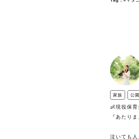
Tag：
#マタ
家族
公
👶現役保育
『あたりま
泣いても人