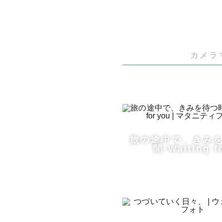
カップルや
数あるカメ
カメラ
す。

私は、その
す。

旅の途中で、きみ
何気ない会
間-Waiting f
その場に流
少し長くな
私が写真を
そしてどん