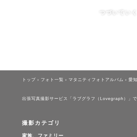
ここに綴ら
つづいてい
⸻

いつ見返し
私は、ただ
トップ
›
フォト一覧
›
マタニティフォトアルバム
›
愛
その人らし
「その時間
出張写真撮影サービス「ラブグラフ（Lovegraph
ふとした表
撮影カテゴリ
何年後に見
「楽しかっ
家族、ファミリー