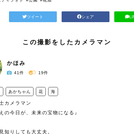
ニティフォト
#公園
#花畑
ツイート
シェア
L
この撮影をしたカメラマン
かほみ
41件
19件
園
あかちゃん
花
海
士カメラマン

えの今日が、未来の宝物になる』

見知りしても大丈夫。
