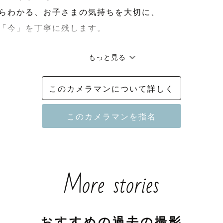
らわかる、お子さまの気持ちを大切に、

「今」を丁寧に残します。

もっと見る
ごと残す、引きの写真が好きです。

このカメラマンについて詳しく
て！かほみと申します☺️

More stories
を中心に活動しております。

撮影のご依頼が多く、お子様の撮影を得意としております
おすすめの過去の撮影