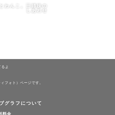
とわんこ。三姉妹の
しあわせ
てるよ
います。

ティフォト）ページです。
ブグラフについて
影料金