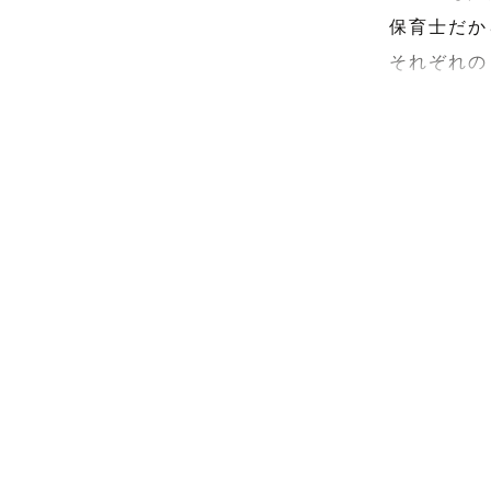
保育士だか
それぞれの
季節の景色
⸻

はじめまし
愛知・岐阜
ファミリー