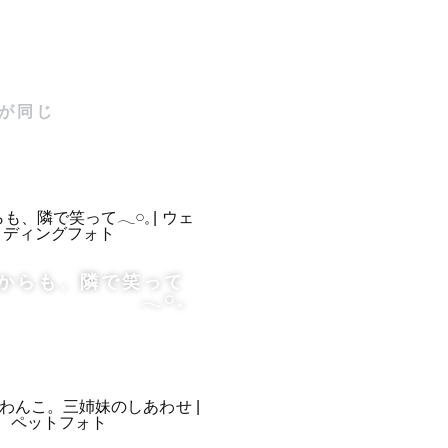
おります！

うございま
が同じ
していま
からも、隣で笑って
𓂃𓏸𓈒