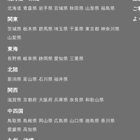
りとりまで思い出せるような、

北海道
青森県
岩手県
宮城県
秋田県
山形県
福島県
ご
をお届けしたいです。

よ
関東
茨城県
栃木県
群馬県
埼玉県
千葉県
東京都
神奈川県
山梨県
東海


長野県
岐阜県
静岡県
愛知県
三重県
北陸
ら、ものづくりが好きでした。

新潟県
富山県
石川県
福井県
ドやお菓子づくりなど、

関西
形にすること」が、いつもそばにありました。

滋賀県
京都府
大阪府
兵庫県
奈良県
和歌山県
中四国
は、友達の誕生日や節目に、

鳥取県
島根県
岡山県
広島県
山口県
徳島県
香川県
を考えることに夢中になっていました。

愛媛県
高知県
喜んでくれるかな、
