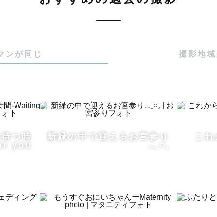
ウェディング、マタニティなどのジャンルもお受けして
ラマンの中から、このページを開いてくださりありがと
マンが同じ
撮影地域
時間がどんなふうに生まれたのかまで残す写真を大切に
を待つ時
新緑の中で迎えるお宮参り
これ
話、ふとした表情、

or you
𓂃𓏸𓈒
れていた空気ごと、そっと思い出せるような一枚を。

りますが、

撮る理由、

な想いで撮影に向き合っているのかを
