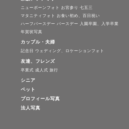
その日のや
ニューボーンフォト
お宮参り
七五三
マタニティフォト
お食い初め、百日祝い
そんな写真
ハーフバースデー
バースデー
入園卒園、入学卒業
年賀状写真
⸻

カップル・夫婦
記念日
ウェディング、ロケーションフォト
🌿 私の原点
友達、フレンズ
卒業式
成人式
旅行
小さい頃か
シニア
ハンドメイ
ペット
「考えて、
プロフィール写真
法人写真
学生時代に
サプライズ
どうしたら