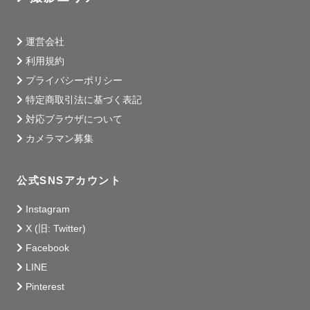
         メール、もしくは公式LINEにて

         撮影内容の確認、お打ち合わせ

運営会社
     ③ 撮影

利用規約
     ④ 選定〜編集〜納品

プライバシーポリシー
特定商取引法に基づく表記
対応ブラウザについて
カメラマン募集
┈┈┈┈┈┈┈┈┈┈┈┈┈┈┈┈┈┈┈┈┈┈┈┈┈┈

💓 撮影に向けた想い

公式SNSアカウント
Instagram
　誰もがスマホ含めカメラを持つ時代ですが、

X (旧: Twitter)
　誰かに撮影される機会は

Facebook
　意外と少ないのではないでしょうか。

LINE
Pinterest
　写真は年齢や国、言葉が違っても
