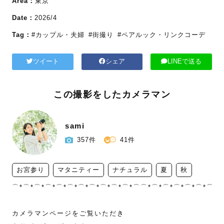
Area：
東京
Date：
2026/4
Tag：
#カップル・夫婦
#街撮り
#ペアルック・リンクコーデ
ツイート
シェア
LINEで送る
この撮影をしたカメラマン
sami
357件
41件
お宮参り
マタニティー
ナチュラル
夏
秋
⌒*⌒*⌒*⌒*⌒*⌒*⌒*⌒*⌒*⌒*⌒*⌒⌒*⌒*⌒*⌒*⌒*⌒*⌒*⌒*
カメラマンページをご覧いただき
