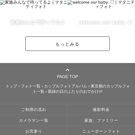
　もともと旅行が好きでカメラを購入し、

　景色と共に人を撮影する楽しさを覚え、

　カメラマンになりました。

家族みんなで待ってるよ
welcome our baby..♡
　撮影中楽しんでいただくことは

もっとみる
　もちろんですが、私も皆様と一緒に

　楽しく撮影させていただいております！✨

　写真を撮ること、

　ゲストの方とお会いすることを

PAGE TOP
　いつも楽しみにしております！

トップ
›
フォト一覧
›
カップルフォトアルバム
›
東京都のカップルフォ
ト一覧
›
新緑の日のふたりのおでかけ🌱
　…とはいうものの、

　自分自身が撮影されることに対しては

ご利用の流れ
撮影料金
　まだまだ苦手意識を持っています。笑

カメラマン一覧
家族、ファミリー
　だからこそそういった方のお気持ちを

お宮参り
ニューボーンフォト