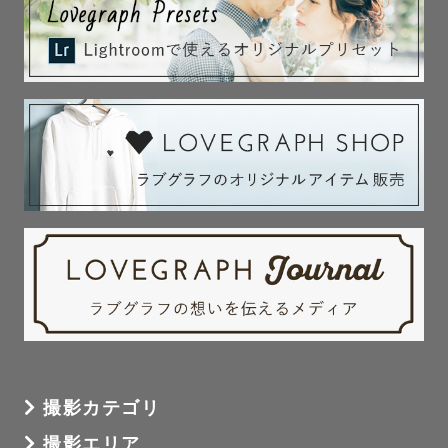
　　という方もご安心ください。

　　撮影を楽しんでいただけるよう

　　サポートいたします！

　　たくさんお話をしながら、楽しみながら、

　　一緒に思い出を作れたら嬉しいです！

　📷 日程について

　　撮影は基本的に土日祝で承っております。

　　早朝等でしたら平日も一部可能ですので、

　　ご希望日程がございましたら

　　お気軽にご相談ください😌✨

　📷 ご依頼から納品までのイメージ🫧

撮影カテゴリ
     ① ご予約

撮影エリア
     ② メールにて初回連絡
