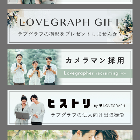
　　・撮影時にしたいこと、やってみたいこと

　　・撮影したいと思ったきっかけや想い

　　・これまでのエピソード

　　・好きなもの、写真に一緒に写したいもの

　　…等お気持ちを伺えましたら嬉しいです。

　　ご希望の方はオンラインでの

　　お打ち合わせも可能です！

　　写真だけでなく

　　素敵な撮影時間を作れるよう努めますので、

　　もし不安なことがございましたら

　　お気軽にご相談くださいませ。

　▷ 当日

　　ご希望伺いながら撮影させていただきます！

　　写真を撮ってもらう機会がなかなかなく不安…
