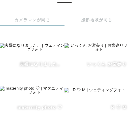
カメラマンが同じ
撮影地域が同じ
ご指名いただいたゲスト様には、

ちょっと多めにお写真をプレゼントします🎁✨

┈┈┈┈┈┈┈┈┈┈┈┈┈┈┈┈┈┈┈┈┈┈┈┈┈┈

夫婦になりました。
いっくん お宮参り
🌱　わたしのこと

📷　撮影について 

💝　撮影に向けた想い

┈┈┈┈┈┈┈┈┈┈┈┈┈┈┈┈┈┈┈┈┈┈┈┈┈┈

maternity photo ♡
R ♡ M
🌱 わたしのこと

　岩手県出身、東京都在住です🗼
