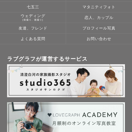
　理解したいという気持ちは

七五三
マタニティフォト
　人一倍強いと思います。

ウェディング
恋人、カップル
(前撮り、後撮り)
　撮影中は一緒に確認しながら、

友達、フレンド
プロフィール写真
　不安なことは一つずつ解消しながら、

よくある質問
お問い合わせ
　お写真を撮影出来たらわたしも嬉しいです！

ラブグラフが運営するサービス
┈┈┈┈┈┈┈┈┈┈┈┈┈┈┈┈┈┈┈┈┈┈┈┈┈┈

📷 撮影について 

　▷ 事前打ち合わせ

　　より楽しく素敵な思い出となるよう

　　ご希望お聞かせください。

　　（もちろん相談しながら決めていきたい！

　　　といったご希望も大歓迎です。）
