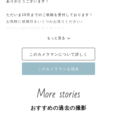
ありがとうございます！

ただいま10月までのご依頼を受付しております！

お気軽に候補日をいくつかお送りください♪

お申込み後の時間変更も承ります！

もっと見る
⌒*⌒*⌒*⌒*⌒*⌒*⌒*⌒*⌒*⌒*⌒*⌒⌒*⌒*⌒*⌒*⌒*⌒*⌒*⌒*
このカメラマンについて詳しく
はじめまして！

関東Lovegrapherの " sami " と申します🌱

More stories
今この瞬間を残したい、

写真に込められたその時の想いを伝えたい、

おすすめの過去の撮影
そんなお手伝いをさせていただけましたら嬉しいです！

よろしくお願いいたします✨
