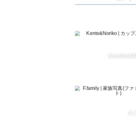
➖➖➖➖➖➖➖
小郡市を中
交通費負担 
Kento&
福岡市・佐
きは市・三
市・八女市
それ以上の
お問い合わ
F.
【公式LINE】h