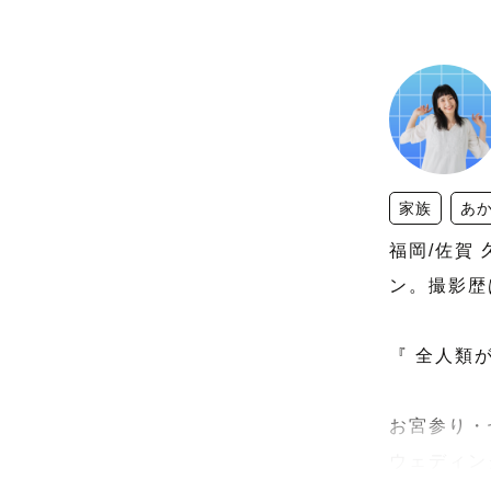
家族
あ
福岡/佐賀
ン。撮影歴は
『 全人類
お宮参り・
ウェディン