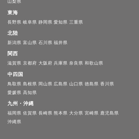
➖➖➖➖

山梨県
東海
内受賞歴

長野県
岐阜県
静岡県
愛知県
三重県
北陸
 年間Lovegraph Best Polish賞

新潟県
富山県
石川県
福井県
月MVP

関西
0月MVP

滋賀県
京都府
大阪府
兵庫県
奈良県
和歌山県
1月MVP

中四国
鳥取県
島根県
岡山県
広島県
山口県
徳島県
香川県
➖➖➖➖➖
愛媛県
高知県
九州・沖縄
福岡県
佐賀県
長崎県
熊本県
大分県
宮崎県
鹿児島県
沖縄県