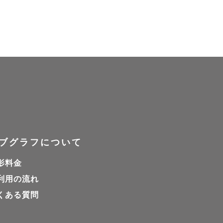
に

Z7



ブグラフについて
影料金
利用の流れ
くある質問