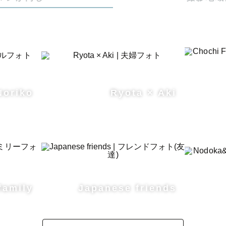
➖➖➖➖

心に、福岡市〜佐賀市をメインに活動しています。

0 円地域

Noriko
Ryota × Aki
賀市・小郡市・宇美町・太宰府市・筑紫野市・鳥栖市・
養基郡・久留米市・朝倉郡・朝倉市・大野城市・春日市
・日田市

場所は交通費の実費をご負担(当日現金)いただきます。

せください。

family
Japanese friends
ttps://lin.ee/4uHEUjh
