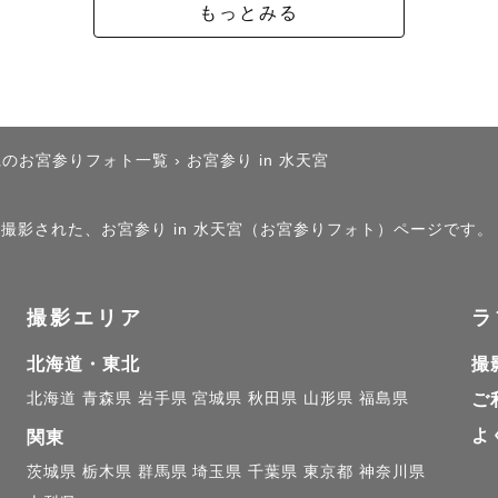
もっとみる
場所をこちらにまとめていますのでよかったらご参考まで
 Map】https://maps.app.goo.gl/7E8qGiiepkJw5Xp
➖➖➖➖

県のお宮参りフォト一覧
›
お宮参り in 水天宮
いて

」で撮影された、お宮参り in 水天宮（お宮参りフォト）ページです。
す。2013,15,17年生まれの男・女・女の子がいます。
撮影エリア
ラ
からLovegraphの撮影開始。

ブグラフ最古参カメラマン。

北海道・東北
撮
opが得意です。

北海道
青森県
岩手県
宮城県
秋田県
山形県
福島県
ご
・音楽・アニメ・ポケモン・芸術一般。

よ
関東
茨城県
栃木県
群馬県
埼玉県
千葉県
東京都
神奈川県