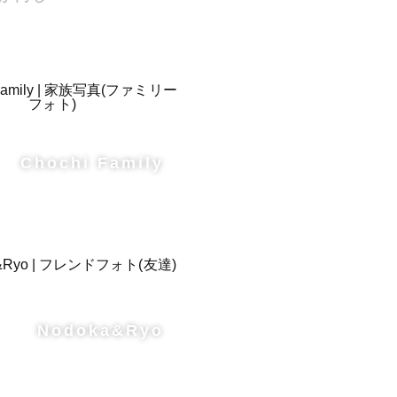
Chochi Family
三井郡・う
・那珂川
Nodoka&Ryo