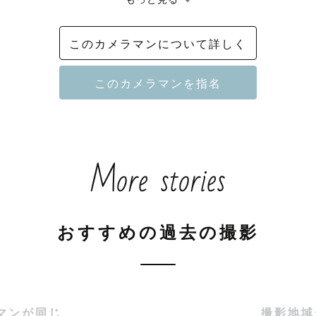
を受けたオマージュ作品を得意としています。

ラブグラフらしいお色味から海外風なブラウンテイスト
このカメラマンについて詳しく
写真の仕上げが可能です。

は詳しいので迷っている方は一緒に探しましょう。

ロケーションで最高の撮影をしましょう。

More stories
（宇美町）・水天宮（久留米市）での撮影多数。

➖➖➖➖

おすすめの過去の撮影
👧　おこさま・小学生・中高生 大歓迎

👵　おじいちゃん・おばあちゃんのお話し相手歓迎

　ペットと 大歓迎

マンが同じ
撮影地域