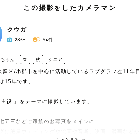
この撮影をしたカメラマン
クウガ
286件
54件
かちゃん
春
秋
シニア
 久留米/小郡市を中心に活動しているラブグラフ歴11年
15年です。

が主役 』をテーマに撮影しています。

七五三などご家族のお写真をメインに、

グは絶景ウェディングや絵画や音楽、映画、漫画などか
もっと見る