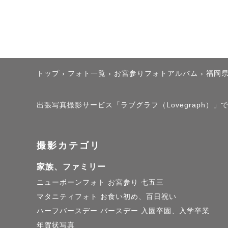
おすすめの
🔗【Google
➖➖➖➖➖➖➖
トップ
›
フォト一覧
›
お宮参りフォトアルバム
›
福岡
クウガにつ
出張写真撮影サービス「ラブグラフ（Lovegraph）
三児のママで
撮影カテゴリ
2016.4月
九州ではラ
家族、ファミリー
Photosh
ニューボーンフォト
お宮参り
七五三
マタニティフォト
お食い初め、百日祝い
趣味は映画
ハーフバースデー
バースデー
入園卒園、入学卒業
年賀状写真