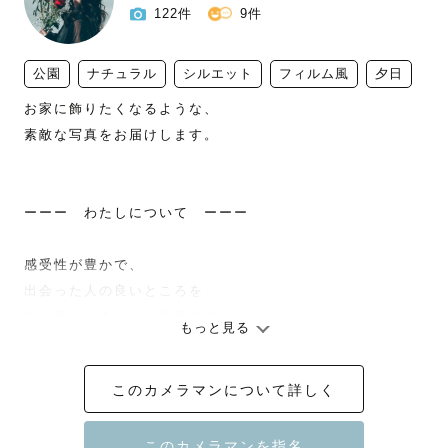
122件
9件
公園
ナチュラル
シルエット
フィルム風
夕日
お家に飾りたくなるような、

素敵な写真をお届けします。

ーーー　わたしについて　ーーー

感受性が豊かで、

出会った人の良いところを

すぐ見つけることが得意です。

もっと見る
ꕤ︎︎  岐阜出身

このカメラマンについて詳しく
ꕤ︎︎  人と話すのが好き

ꕤ︎︎  趣味：カフェ巡り

ꕤ︎︎  土日祝限定カメラマン
