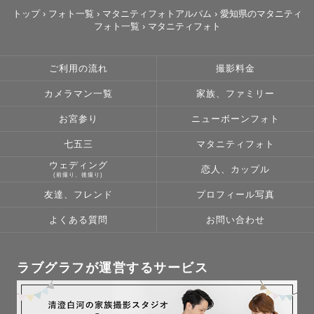
伊勢市　　＋5,000円

トップ
›
フォト一覧
›
マタニティフォトアルバム
›
愛知県のマタニティ
フォト一覧
›
マタニティフォト
【滋賀県】

近江八幡市　＋2,000円

ご利用の流れ
撮影料金
草津市　　　＋2,000円

カメラマン一覧
家族、ファミリー
守山市　　　＋3,000円

大津市　　　＋5,000円

お宮参り
ニューボーンフォト
七五三
マタニティフォト
【福井県】

ウェディング
恋人、カップル
福井市　＋3,000円

(前撮り、後撮り)
友達、フレンド
プロフィール写真
上記以外のエリアにつきましても、追加交通費にて対応可
よくある質問
お問い合わせ
能な場合がございます。

細かい地域も柔軟に対応いたしますので、お気軽にご相談
ください。

ラブグラフが運営するサービス