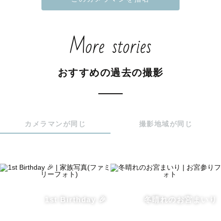
More stories
ーーー　貸出可能グッズ　ーーー

・７５３木製プレート（１組）

おすすめの過去の撮影
・和傘

・ハーフバースデータペストリー

カメラマンが同じ
撮影地域が同じ
ーーー　遠方出張について　ーーー

通常の予約枠では設定していない遠方エリアへも、追加交
通費にて出張可能です。

距離に応じて追加交通費をお願いしております。

1st Birthday 🎉
冬晴れのお宮まいり
対応可能エリアや料金については、下記をご確認くださ
い。
