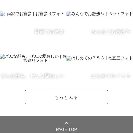
【岐阜県】

瑞浪市　　　＋1,000円

恵那市　　　＋2,000円

両家でお宮参
みんなでお散歩🐾
中津川市　　＋4,000円

高山市付近　＋5,000円

【愛知県】

名古屋市天白区・昭和区・緑区　＋1,000円

長久手市・日進市　　　　　　　＋2,000円

どんな顔も、ぜんぶ愛おしい
はじめての７５３
刈谷市・豊田市・岡崎市　　　　＋4,000円

もっとみる
※野間灯台は追加交通費なしでご案内可能です。

【三重県】

伊賀市　　＋1,000円

津市　　　＋2,000円

PAGE TOP