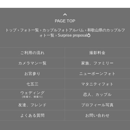
笑顔の写真がほしい！もちろんそのお気持ちも大切にしな
がら、

なにより"今ありのまま"のお子さまの姿を残すことも私は
PAGE TOP
とても大切なことだと考えています。

トップ
›
フォト一覧
›
カップルフォトアルバム
›
和歌山県のカップルフ
ォト一覧
›
Surprise proposal💍
泣いている姿もいじけている姿も、写真を見返すと良い思
い出になって微笑ましかったり。

お子さまのご機嫌に合わせてできるだけ楽しみながら過ご
ご利用の流れ
撮影料金
してもらえるように全力でサポート致します🌿

カメラマン一覧
家族、ファミリー
安心してお任せください。

お宮参り
ニューボーンフォト
また紅葉などの景色や過ごしやすい気温となることもあ
七五三
マタニティフォト
り、七五三以外でも大変人気のシーズンです🍁

ウェディング
恋人、カップル
撮影をご検討の方はお早めにご予約されることをおすすめ
(前撮り、後撮り)
いたします。

友達、フレンド
プロフィール写真
よくある質問
お問い合わせ
(真夏以外の屋外撮影の場合)
