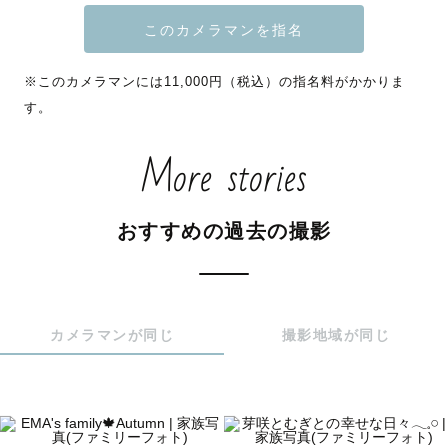
子さまを撮影してきました。

お気軽に「ぽんちゃん」と呼んでくださいね。

🇰🇷韓国語対応可能

※このカメラマンには11,000円（税込）の指名料がかかりま
す。
✎︎＿＿＿＿🌻夏＆秋の撮影について🍁＿＿＿＿

More stories
●7〜8月について

真夏になると太陽の日差しが強いため、10時頃〜15時頃は
おすすめの過去の撮影
カンカン照りの中での撮影となります。

屋外での撮影をお考えの場合は、午前中早めのお時間帯
か、16時ごろ〜日没30分前までの夕方帯が最もおすすめで
す✨

カメラマンが同じ
撮影地域が同じ
そして何よりおうちでの撮影チャンス！

室内でも明るい時間が長く、涼しいお部屋で快適に撮影が
できます◎

バースデーフォトなどの特別なイベントはもちろんのこ