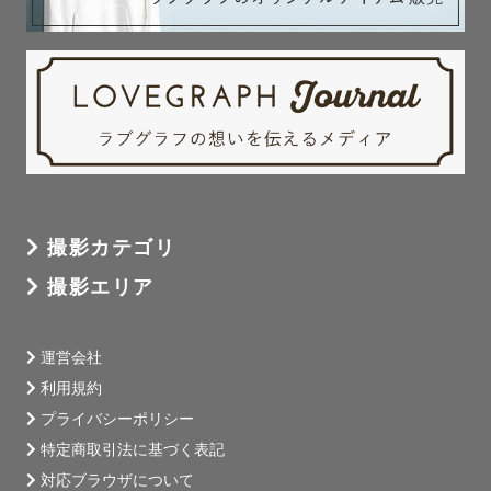
の我が子へ。

✎︎＿＿＿＿撮影について＿＿＿＿

普段から撮られ慣れている方というのはごく僅か。

はじめての撮影では、「上手く笑えるかな？」「どんなポ
ーズをすればいいんだろう？」そう思いますよね。

ご安心ください♪撮影が終わる頃には、そんな気持ちは吹き
撮影カテゴリ
飛んでいますよ！

撮影エリア
楽しくお話ししながら、最高の瞬間を切り取らせて頂きま
す✨

運営会社
ハンディキャップがある方、LGBTQの方、自分に自信がな
利用規約
い方、誰しもに貴方らしさがあります。

プライバシーポリシー
みなさまの人生に寄り添えるカメラマンとして活動してお
特定商取引法に基づく表記
りますので、どんな方でも安心してご依頼ください。

対応ブラウザについて
気になることもご相談いただければ、できるだけご希望に