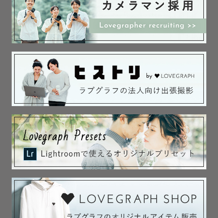
私は幼少時、母子家庭で育ちました。小学生の頃に唯一の
家族だった母も亡くし、残された写真には自分だけが写っ
ていて少しの寂しさを感じました。母が撮ってくれていた
からです。一緒に写っていて欲しかった、心からそう思い
ました。

家族やカップル、友人、ペット、今そばにある存在は当た
り前ではない。

それを身を持って感じたからこそ、私は『だれかと大切な
存在の、写真を撮る人』になりました。

家族や友人で集まったときに撮る写真は、撮ってくれてい
るその誰かが写らない１枚になると思います。

私はその誰かを担いたいと思っています。

なにげない日常を、かけがえのない瞬間を、笑顔も泣き顔
もありのままを、心を込めて撮影させて頂きます🌸

そのときの空気感も、全てまるごと。未来の自分へ、未来