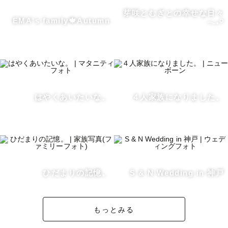
と、

芽咲とむぎとの幸せな日々
EMA's family🍁Autumn
𓂃𓈒𓏸
なにげない日常の１コマを残すのはいかがですか？🫧

気づけばどんどん過ぎていく時間の中で、

今あたりまえに過ごしているその日々こそが最も尊いもの
かもしれません。

絵本を読んであげたり、

はやくあいたいな。
４人家族になりました。
一緒にあそんだり、

ごはんをつくったり、

みんなで一緒にいただきますをしたり。

そんな瞬間を家族そろって残してみませんか？

ひだまりの記憶。
S & N Wedding in 神戸
●9〜12月について

七五三の撮影では、機嫌良く着物を着てくれるかな…イヤ
もっとみる
イヤ期や人見知りで上手く写ってくれるか心配…などさま
ざまなご不安があるかと思います。
