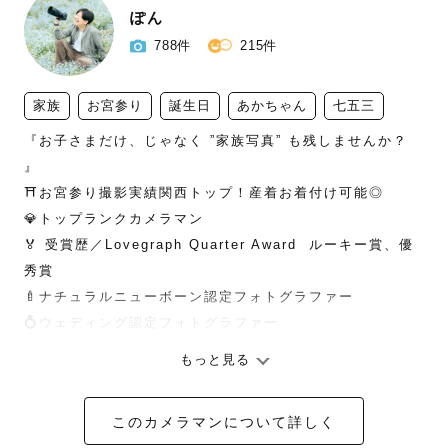
ぽん
788件
215件
家族
お宮参り
誕生日
あかちゃん
七五三
『お子さまだけ、じゃなく ”家族写真” も残しませんか？ 
』

⛩お宮参り撮影実績関西トップ！産着お着付け可能◎

💎トップランクカメラマン

🏅 受賞歴／Lovegraph Quarter Award  ルーキー賞、優
秀賞

🍼ナチュラルニューボーン認定フォトグラファー

💍ウェディング認定フォトグラファー

もっと見る
＿＿＿＿＿＿＿＿＿＿＿＿＿＿＿＿＿＿＿＿＿＿

このカメラマンについて詳しく
これまで700組以上のご家族やカップル、1500人以上のお