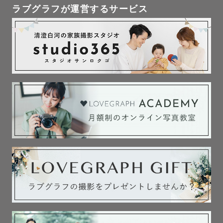
※11時〜13時の時間帯は太陽が真上にくるため撮影に最も
ラブグラフが運営するサービス
不向きな時間帯となっております。

午前中は早めの時間帯、午後は夕方ごろが光も和らぎ綺麗
なお写真を撮ることができますのでおすすめです✨

ぜひご参考までに。

※指名料はご予約時期により変動があります。ご理解いた
だけますと幸いです。

✎︎＿＿＿＿写真への想い＿＿＿＿

私にとって写真とは、

　“記録”　でもあり　“記憶”　です。

写真一枚からその時の記憶や空気感が蘇ることが、写真と
いうものの尊さを感じる所以です。
