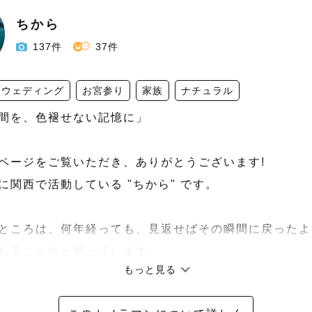
ちから
137件
37件
ウェディング
お宮参り
家族
ナチュラル
間を、色褪せない記憶に」

ページをご覧いただき、ありがとうございます!

に関西で活動している "ちから" です。

ところは、何年経っても、見返せばその瞬間に戻ったよう
れることだと思っています。

もっと見る
じた「楽しい」「幸せだな」という気持ちごと写真に残
返したときに、その日の空気や情景まで思い出してもら