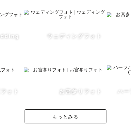
─────────

ご相談、よくいただきます

った写真より、自然体で笑顔の写真が欲しいんです」

dding
ウェディングフォト
ペット)が自由に動き回るので、ちゃんと撮れるか不安で…
前だと緊張してしまって、撮られるのが苦手なんです」

夫です。当日は僕がリードしながら進めていくので、

ていない方も、身構えずに来ていただければと思います。
ご要望に合わせてクールでかっこいい雰囲気の写真も撮
三フォト
お宮参りフォト
ハー
メージで」という参考写真があれば、ぜひ打ち合わせで
もっとみる