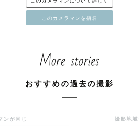
このカメラマンについて詳しく
がら、日々シャッターを切っています。

、撮影の時間そのものが楽しい思い出になることを大切
More stories
定通りに進まないこともあります。

き出したり、走り回ったり、前撮りの日に限って風が強
なアクシデントも一緒に楽しんでしまえば、

おすすめの過去の撮影
しか撮れない、あなたたちらしい一枚になります。

ころはしっかり作り込みつつ、無理はさせない。

の瞬間すべてが思い出になるように、という気持ちで撮
マンが同じ
撮影地域