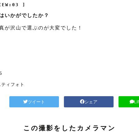
IEW:03 ]
はいかがでしたか？
真が沢山で選ぶのが大変でした！
5
ニティフォト
ツイート
シェア
L
この撮影をしたカメラマン