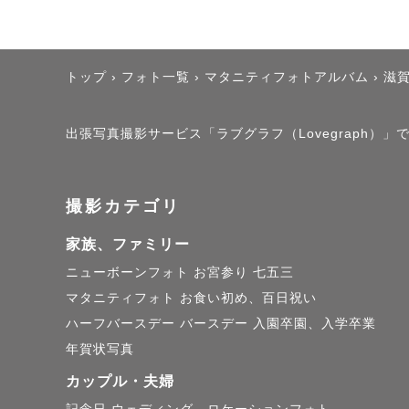
📸 お受け
お宮参り/七
カップル・
トップ
›
フォト一覧
›
マタニティフォトアルバム
›
滋
なかでも、
出張写真撮影サービス「ラブグラフ（Lovegraph
ご要望に合
撮影カテゴリ
───────
家族、ファミリー
ニューボーンフォト
お宮参り
七五三
マタニティフォト
お食い初め、百日祝い
💻 事前打
ハーフバースデー
バースデー
入園卒園、入学卒業
撮影前に、
年賀状写真
とが多いで
カップル・夫婦
事前に一度