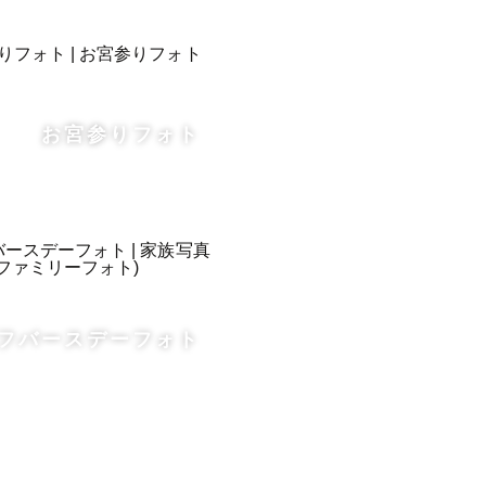
お宮参りフォト
」



れますの
フバースデーフォト
お見せくだ