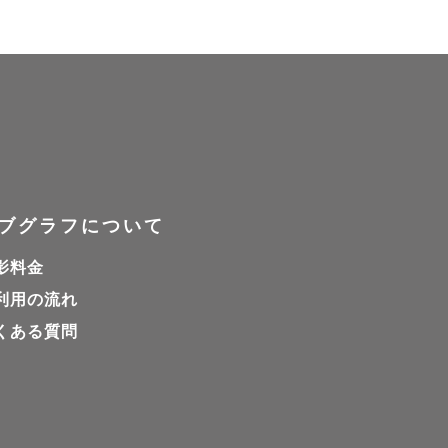


です。

。
ブグラフについて
影料金
利用の流れ
くある質問
いただくこ