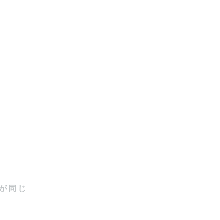
にしていま
かったり。

影していま
が同じ