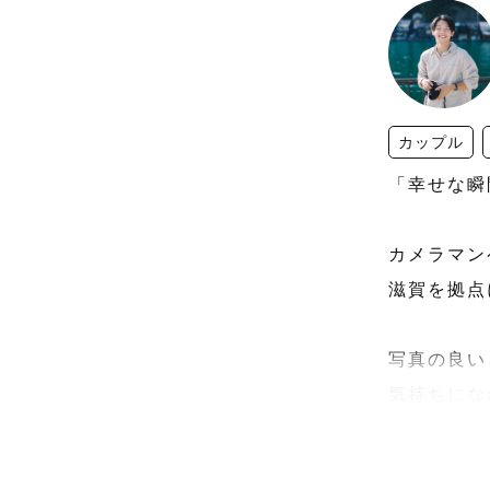
カップル
「幸せな瞬
カメラマン
滋賀を拠点
写真の良い
気持ちにな
その日に感
あとから見