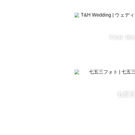
───────
🌟 こんな
「かしこま
T&H We
「子ども(
「カメラの
どれも大丈
撮られ慣れ
もちろん、
七五
で、

「こんなイ
さい。
