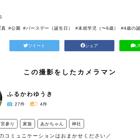
5
写真
#公園
#バースデー（誕生日）
#未就学児（〜6歳）
#4歳の
ツイート
シェア
L
この撮影をしたカメラマン
ふるかわゆうき
27件
4件
お宮参り
家族
あかちゃん
神社
のコミュニケーションはおまかせください／
