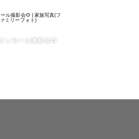
木県含め東
オンモール撮影会🌻
る場合は、
を見返した