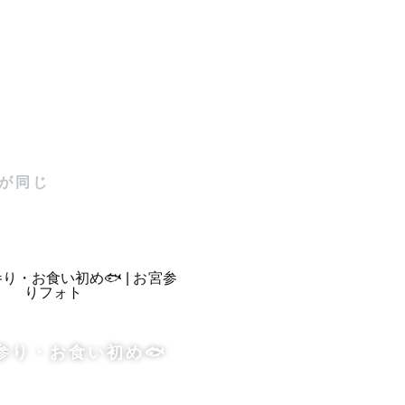
のムスメの
が同じ
る写真がと
pherにな
ションはお
宮参り・お食い初め🐟