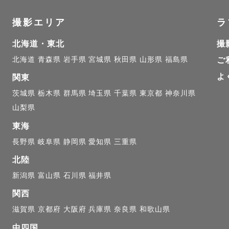
きるだけ沿った想い出をお届けできるように、撮影前の
撮影エリア
ラ
います。

がしたい、写真の雰囲気はこんな感じ、などなど、ご希
北海道・東北
撮
かり打ち合わせを行います。

北海道
青森県
岩手県
宮城県
秋田県
山形県
福島県
ご
よ
関東
のメッセージでのやり取りはもちろん、ビデオ通話やzoo
茨城県
栃木県
群馬県
埼玉県
千葉県
東京都
神奈川県
対応しております。

山梨県
東海
長野県
岐阜県
静岡県
愛知県
三重県
の予定カレンダーに×が付いている日程も、撮影が可能
北陸
新潟県
富山県
石川県
福井県
軽に公式LINEよりお問い合わせください。

関西
滋賀県
京都府
大阪府
兵庫県
奈良県
和歌山県
中四国