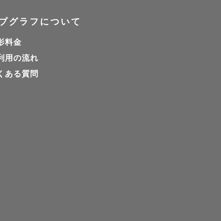
ヒアリング
ブグラフについて
望に添える
影料金
利用の流れ
くある質問
mでの事前打
な場合がご