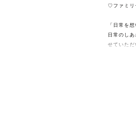
♡ファミリ
「日常を想
日常のしあ
せていただ
アルバムを
をぜひ、一
【　自己紹
はじめまし
数あるカメ