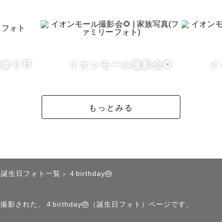
リア　】

内で活動しておりますが、ご依頼があれば　新潟県、栃
にお伺いさせていただきます！

参り⛩️
イオンモール撮影会🌻
イ
中通りの一部地域、福島県外など往復3,000円以上かか
をいただく場合があります◉

もっとみる
様へ　】

る」だけじゃないんです。

想い出を作るお手伝いをさせてください。

の誕生日フォト一覧
›
４birthday🎂
かったな」「この時を写真に残しててよかった」、写真
そうに笑う日を、未来を一緒に作らせてください✨

撮影された、４birthday🎂（誕生日フォト）ページです。