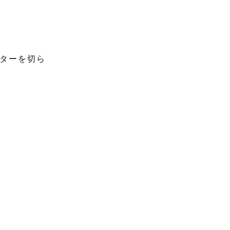
ターを切ら
ける想い出
がとうござ