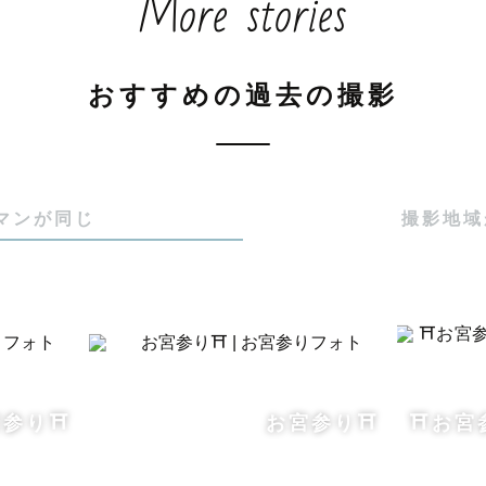
More stories
grapherの「ふるかわゆうき」です。

おすすめの過去の撮影
県都城市、現在は福島県の会津地方に移り10年目、5歳
てます。

マンが同じ
撮影地域
真をたくさん撮ってきましたが、自分と一緒に写ってい


んたちにお子さんとの写真をたくさん届けたく、Lovegra
ムスメに鍛えられているので、お子様とのコミュニケー
参り⛩️
お宮参り⛩️
⛩️お
さい♡
