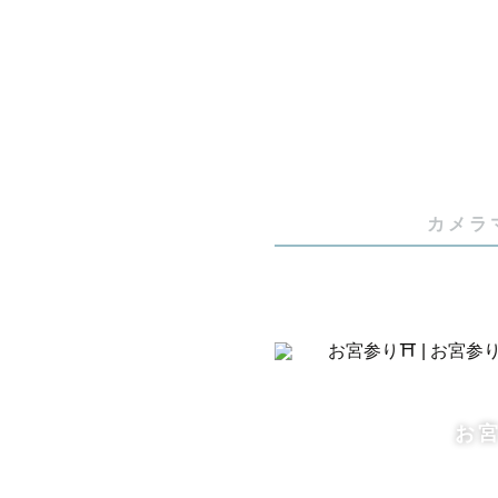
います。

東北Love
出身は宮崎
ママをやっ
カメラ
ムスメの写
ても少なく、
世のママさ
りました！

わんぱくな
お宮
まかせくだ