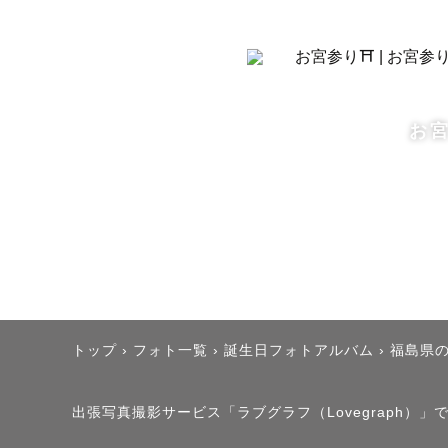
【　対応エ
主に福島県
北地方中心
お宮
◉浜通り、
別途交通費
【　ゲスト
写真は「撮
しあわせ、
トップ
›
フォト一覧
›
誕生日フォトアルバム
›
福島県
「撮影楽し
ときに幸せ
出張写真撮影サービス「ラブグラフ（Lovegraph）」で