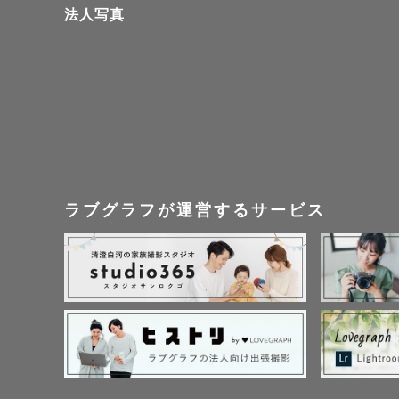
法人写真
最後までお
撮影を通じ
しいです！

ラブグラフが運営するサービス
ぜひ一緒に
う📸