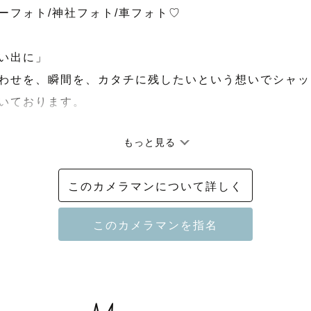
ーフォト/神社フォト/車フォト♡

い出に」

わせを、瞬間を、カタチに残したいという想いでシャッ
いております。

もっと見る
見かえしたとき、「撮影楽しかったね」と言っていただ
緒に作らせてください。

このカメラマンについて詳しく
介　】

て！

ラマンページから見つけてくださり、ご覧いただきあり