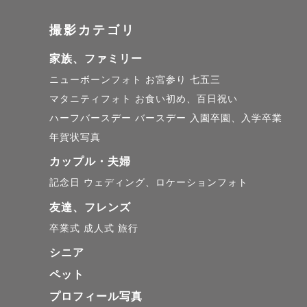
ご希望にで
撮影カテゴリ
を心がけて
こんな撮影
家族、ファミリー
よう、しっ
ニューボーンフォト
お宮参り
七五三
マタニティフォト
お食い初め、百日祝い
ハーフバースデー
バースデー
入園卒園、入学卒業
LINE等
年賀状写真
ち合わせも
カップル・夫婦
記念日
ウェディング、ロケーションフォト
友達、フレンズ
カメラマン
卒業式
成人式
旅行
ざいます。

シニア
まずはお気
ペット
プロフィール写真