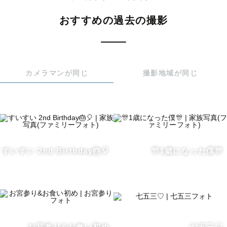
写真のクオリティはもちろん、その日1日が楽しかった思い
おすすめの過去の撮影
出となるように心がけております。

୨୧┈┈┈┈┈┈┈┈┈┈┈┈┈┈┈┈┈୨୧

カメラマンが同じ
撮影地域が同じ
❊　写真への思い　❊

＿＿＿その日の時間や想いをカタチにする＿＿＿＿

子どもの成長は本当にあっという間で、つい最近まで仰向
すいすい 2nd Birthday🎂🎈
🎊1歳になった僕🎊
けになることしかできなかったのに、今では走って、自分
の意思をしっかり伝えてくる娘がいます🍼

一緒に過ごした時間を記憶の他に留めていられるものがあ
ると、楽しかった時間やその時の感情が蘇ってくると思い
ます。

写真はそのツールだと思います📷

お宮参り&お食い初め
七五三♡