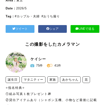
Area：
東京
Date：
2026/5
Tag：
#カップル・夫婦
#おうち撮り
ツイート
シェア
LINEで送る
この撮影をしたカメラマン
ケイシー
75件
41件
誕生日
マタニティー
家族
あかちゃん
花
⭐️指名特典⭐️

①組み写真１枚プレゼント🎁

②貸出アイテムあり（シャボン玉機、小物など最後に記載