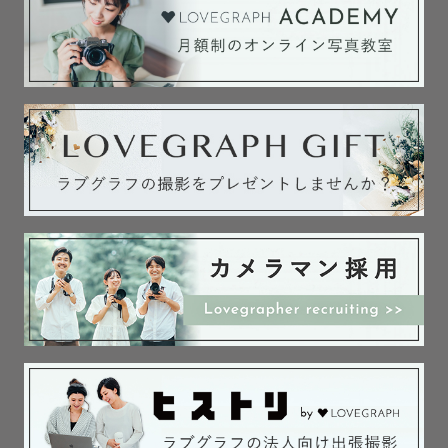
「こんな写真を撮影したい」「このポーズの写真が欲し
い」等イメージのありましたら、事前ヒアリングをさせて
いただきますので、お申しつけください！その写真が撮影
できるよう全力で取り組ませていただきます💪

また、イメージがなくてもこちらでポーズなどのご案内を
させていただきますのでご安心ください😌

୨୧┈┈┈┈┈┈┈┈┈┈┈┈┈┈┈┈┈୨୧

❊貸し出し物について❊

・自動シャボン玉機(液のご用意はお願いいたします)

・造花

・子供用テント/ティピー

・１歳バースデー用シャンパンブルーのベビードレス（自
作）

　白のブラウスやシャツの上から着用可能です。
