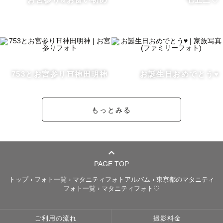
子供の眩しい笑顔、その笑顔に釣られて笑うご両親、もし
かしたらそこにはおじいちゃんやおばあちゃん、親戚、仲
の良い友人もいるかもしれません。

大好きな身近な人とのその日の時間と思い出を10年後、20
年後も振り返りたくなるような写真を撮りたいと思ってい
753とお宮参り⛩️神田明神
お誕生日おめでとう♥️
ます。

もっとみる
パパとママにとって『この瞬間が宝物になる』そんな写真
を届けたいと思っています。

୨୧┈┈┈┈┈┈┈┈┈┈┈┈┈┈┈┈┈୨୧

PAGE TOP
トップ
›
フォト一覧
›
マタニティフォトアルバム
›
東京都のマタニティ
子育て中のママだからこそ、

フォト一覧
›
マタニティフォト♡
・撮影中のお子さまの対応

・撮られる側の不安や緊張

ご利用の流れ
撮影料金