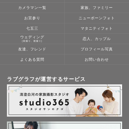
の気持ちもとても分かります。お子さんの笑顔も、途中の
カメラマン一覧
家族、ファミリー
泣き顔もイヤイヤしている姿も、どっかに行ってしまう後
ろ姿も全てがその子自身です。当日のお子さんの様子を見
お宮参り
ニューボーンフォト
ながら、パパやママにその都度ベストな写真を残せるよう
七五三
マタニティフォト
に提案していきたいと思うので、当日は安心していらして
ウェディング
恋人、カップル
ください！

(前撮り、後撮り)
友達、フレンド
プロフィール写真
「またお願いしたい」

よくある質問
お問い合わせ
「何度も写真を見返したくなります」

そんな言葉が何よりも励みになります☘️

ラブグラフが運営するサービス
写真を通して、家族の“今”を未来に残すお手伝いを心を込
めてさせていただきます📸

❊撮影をご検討の皆様へ❊
