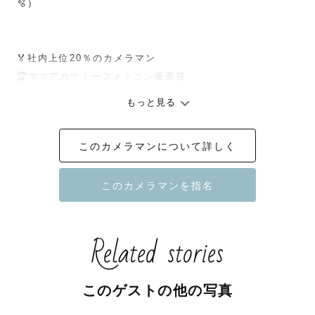
🫧）

🏅社内上位20％のカメラマン

🏆ママアカデミーフォトコン優秀賞

もっと見る
初めまして☘️

このカメラマンについて詳しく
数いるカメラマンの中からカメラマンページにアクセスし
てくださりありがとうございます。

私のカメラマンとしての思いが届くように自己紹介しま
す。

Related stories
୨୧┈┈┈┈┈┈┈┈┈┈┈┈┈┈┈┈┈୨୧

❊ ケイシーの自己紹介 ❊

このゲストの他の写真
私は普段看護師として働いており、休日に出張カメラマン