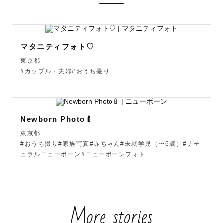
をしています💉📷

２歳の女の子を育てており、イヤイヤ期真っ盛りで、大変
な日もたくさんありますが、これも一つの成長としてみて
マタニティフォト♡
います☺️

東京都
元々趣味でカメラをしていましたが、出産をきっかけに我
#カップル・夫婦#おうち撮り
が子の成長を綺麗にカメラで残したいという思いからカメ
ラを１から学びました。

娘とのお出かけが好きなので、カメラを持って四季を感じ
る写真を残しています🌸

Newborn Photo🍼
東京都
都内だと昭和記念公園での撮影が得意です✨

#おうち撮り#家族写真#赤ちゃん#未就学児（〜6歳）#ナチ
年間パスポート勢ですので、おすすめスポットもご案内で
ュラルニューボーン#ニューボーンフォト
きます☘️

More stories
もちろん、他のエリアやご希望の場所でも全力で撮影させ
ていただきます📷
