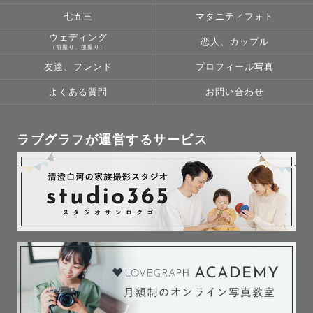
ため、どんなお子様でも安心してお任せください♪

七五三
マタニティフォト
ウェディング
恋人、カップル
🌟お子様がぐずっても大丈夫！様子を見ながら、今しかな
(前撮り、後撮り)
い沢山の表情を残していきましょう！

友達、フレンド
プロフィール写真
よくある質問
お問い合わせ
🌟ママの写真盛れも考えながら撮影しております。写真に
自信のない方もお任せください🔥

ラブグラフが運営するサービス
🌟直前のご予約でも大丈夫！撮影許可が降りれば飛んでい
けますので、遠慮せず、お申し込みください！◎（初回連
絡をメール/LINEにて送ります。メールの場合、迷惑メー
ルに入ってしまうことがあるようですので、こちらもチェ
ックをお願いいたします。）

- - - - - - - - - - - - - - - - - - - - - 

【②お宮参り撮影について】
