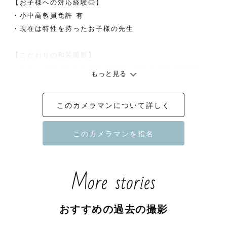
【お子様への対応経験◎】

・小中高教員免許 有

・現在は特性を持ったお子様の先生

【こだわりの和装撮影】

・スタジオ仕込みのお着物が綺麗に見える角度で撮影◎

もっと見る
・簡単なお直しができるため、着崩れも心配ご無用◎

このカメラマンについて詳しく
【こだわりの編集】

ナチュラルな色味を生かしつつ、コントラストをしっかり
とつけた高級感のある写真が得意🌟

【成人式・卒業式】

More stories
・前撮り / 後撮り/ 当日 全て対応しております！

・成人式・卒業式のご依頼ではSNS公開特典をご用意して
おります♪

おすすめの過去の撮影
　詳細は下記【成人式 / 卒業式 撮影について】をご覧くだ
さい🙇‍♀️
