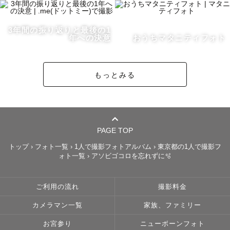
③成人式 / 卒業式撮影について

④発達凸凹っ子について

3年間の振り返りと最後の1
・写真・撮影への想い

年への決意
おうちマタニティフォト
・もんちゃんはこんな人

・撮影エリアについて

もっとみる
・事前のお打ち合わせについて

- - - - - - - - - - - - - - - - - - - - - 

PAGE TOP
【①七五三 / ファミリー撮影について】

トップ
›
フォト一覧
›
1人で撮影フォトアルバム
›
東京都の1人で撮影フ
ォト一覧
›
アソビゴコロを忘れずに🫧
🌟お子さんからの懐かれやすさには自信があります！

　⚪︎元気っ子とは全力で遊びながら撮影

ご利用の流れ
撮影料金
　⚪︎人見知りっ子とは無理のない範囲で距離をとりながら
カメラマン一覧
家族、ファミリー
も徐々に慣れてもらえるように。

　また、発達に不安があるお子さんへの対応経験も豊富な
お宮参り
ニューボーンフォト