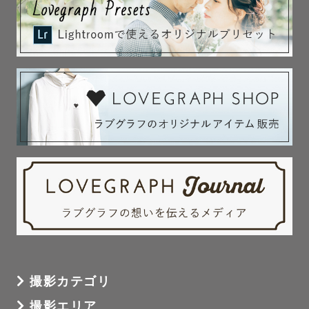
もちろん1時間半の枠の使い方は自由ですので、時間いっぱ
い撮影したいんです！という方も大歓迎です！皆様のペー
スを第一に、残すべきところは責任もってきちんと写真に
収めさせていただきますので、お任せください。

- - - - - - - - - - - - - - - - - - - - - 

【③成人式 / 卒業式 撮影について】

私がカメラマンとして活動するきっかけの成人式撮影。

成人式撮影にかける思いは全国のカメラマンの誰にも負け
ない自信があります。

- - -

撮影カテゴリ
撮影エリア
皆さんはこれまでどんな人生を歩んできましたか。
