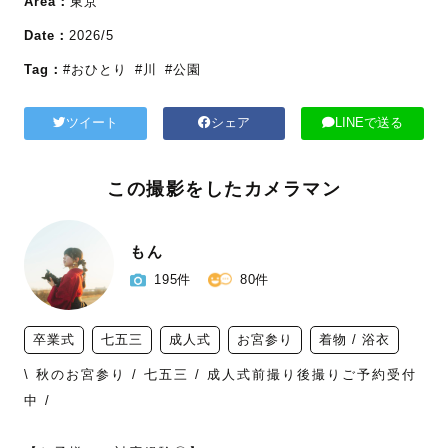
Area：
東京
Date：
2026/5
Tag：
#おひとり
#川
#公園
ツイート
シェア
LINEで送る
この撮影をしたカメラマン
もん
195件
80件
卒業式
七五三
成人式
お宮参り
着物 / 浴衣
\ 秋のお宮参り / 七五三 / 成人式前撮り後撮りご予約受付
中 /
