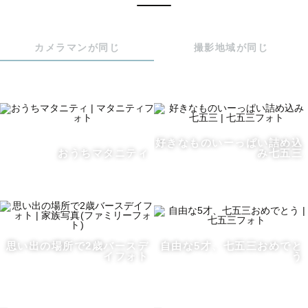
カメラマンが同じ
撮影地域が同じ
※ 2025年4月より”神奈川県”をメインに撮影しておりま
す。

　岐阜・愛知での撮影は月一ほどの頻度となりますのでご
相談いただければ幸いです🍃

（この1年間継続的に東海地方でも撮影しておりますので、
撮影場所のご相談も◎）

好きなものいーっぱい詰め込
おうちマタニティ
み七五三
- - - - - - - - - - - - - - - - - - - - - 

はじめまして！”もんちゃん”こと”いとうもえ”と申します🌻

思い出の場所で2歳バースデ
自由な5才、七五三おめでと
イフォト
う
目次

①七五三 / ファミリー撮影について

②お宮参り撮影について
