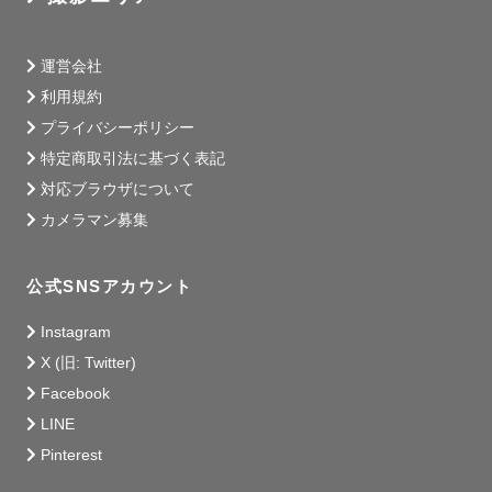
楽しかったですか？順風満帆でしたか？

運営会社
利用規約
必ずしもそんなことばかりではないですよね。辛い経験や
プライバシーポリシー
苦しい経験も沢山してきたと思います。

特定商取引法に基づく表記
対応ブラウザについて
そんなあなたをまるっと残す撮影というコンテンツ。

カメラマン募集
可愛い、かっこいいだけにとどまらず、美しさも儚さも、
強さも覚悟もお茶目な所も全部切り取ります。

公式SNSアカウント
Instagram
大切な晴れ着の撮影、ぜひお任せください。

X (旧: Twitter)
Facebook
- - 

LINE
・至って普通体型 / 顔。コンプレックスなんて上げ出した
Pinterest
らキリがない。
