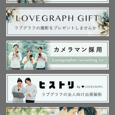
◎産着の着付け完全お任せOK

（着付けの際、お手伝いをお願いします🙇‍♀️）

お宮参りおめでとうございます。

もんちゃんの撮影はママパパにも赤ちゃんにも負担の少な
い 短時間 / 移動最小限 の撮影🌿

長時間立っての撮影は赤ちゃんはもちろんママパパもしん
どいはず。

そのためお宮参りでは下記3点に特に意識を向けながら撮影
しています！

🌟短時間：ご希望があれば1時間以内も可能

🌟休憩たっぷり：授乳・おむつ替え何回でもしましょう！

🌟移動最小限：最短距離で撮影できるように下見の段階で
念入りにルートを組んでいます。
