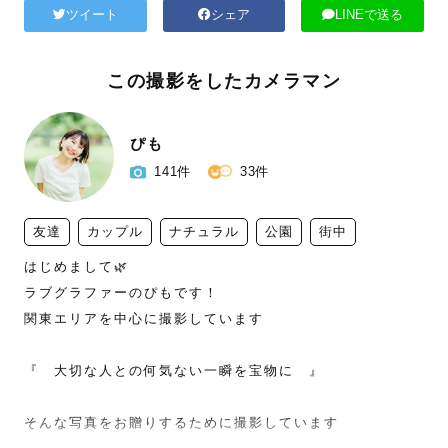
ツイート
シェア
LINEで送る
この撮影をしたカメラマン
ぴも
141件
33件
友達
カップル
ナチュラル
公園
街中
はじめまして🌿

ラブグラファーのぴもです！

関東エリアを中心に撮影しています

『　大切な人との何気ない一瞬を宝物に　』

そんな写真をお贈りするために撮影しています
