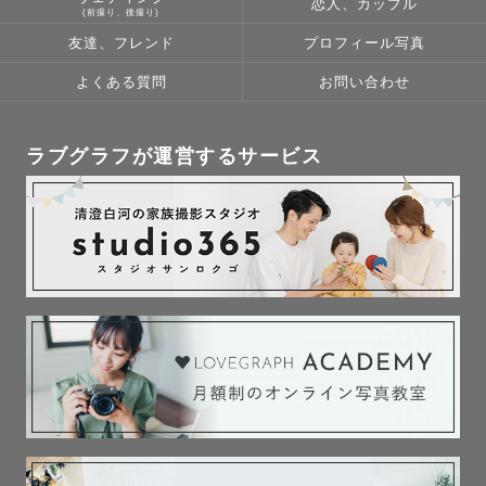
恋人、カップル
(前撮り、後撮り)
友達、フレンド
プロフィール写真
🏷 撮影ジャンル

よくある質問
お問い合わせ
カップル、フレンド、ファミリー、

ラブグラフが運営するサービス
おひとりさまなど

様々なジャンルでご対応可能です✨

まずはお気軽に

ご相談いただけますと幸いです📱

🏷 撮影エリア

東京を中心に全国出張も可能です✈️

お気軽にご相談ください♪
