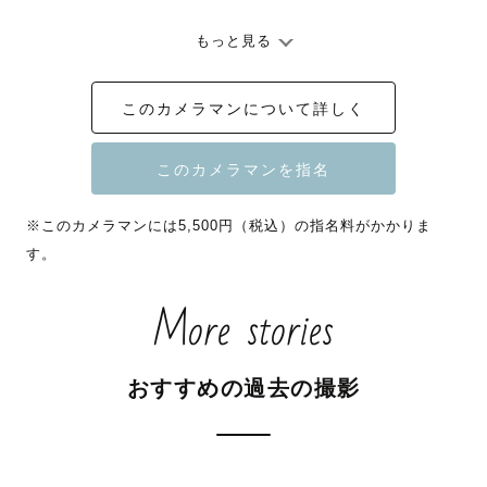
もっと見る
かけがえのない愛おしい瞬間を

大切な人との大好きな時間を

このカメラマンについて詳しく
これから先も覚えていられるように

時々見返して、思い出して、

あたたかい気持ちになっていただけるように

※このカメラマンには5,500円（税込）の指名料がかかりま
心を込めて撮影させていただきます

す。
More stories
撮影が初めて、人見知りで不安、、、

という方もご安心ください！

お好きなものや思い出の話をしながら

おすすめの過去の撮影
一緒に楽しい時間にしていければと思います♪

公式LINEよりお気軽にご相談下さい✨
