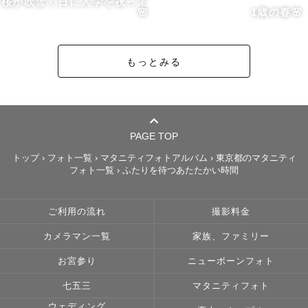
桜が吹雪く日に入学を祝って
　 来年のニューオープンホテルもリサーチ中

🌸
1歳の春🌸
　 国内外問わず地域ならではのものに

    触れることが楽しみです

もっとみる
□ 美味しいもの、ビールが大好き🍻

　 Youtubeで「リュウジのバズレシピ」と

PAGE TOP
　 Xで「長谷川あかりさんレシピ」に

トップ
›
フォト一覧
›
マタニティフォトアルバム
›
東京都のマタニティ
フォト一覧
›
ふたりを待つあたたかい時間
    ハマっています🍳

　 学生時代は美味しい和食屋さんやイタリアンのお店で

ご利用の流れ
撮影料金
    アルバイトをしていました

カメラマン一覧
家族、ファミリー
　 ビールが大好きです！

お宮参り
ニューボーンフォト
　 クラフトビールには目がありません！！🍻

七五三
マタニティフォト
ウェディング