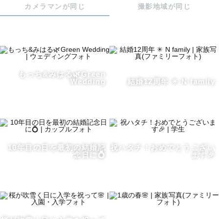
カメラマンが同じ
撮影地域が同じ
🏷 “ぴも”ってどんなひと？

もっち&みはる🌿Green
Wedding
結婚12周年 ✳︎ N family
□ 0歳の息子を子育て中🍼

ママパパの出産・子育て話も

お気軽にお話ください✨

10年目の日を最初の結婚記
祝ハタチ！おめでとうござい
念日に💍
ます🎉
□ 旅行、素敵なホテル巡りが大好き✈️

　 自称ホテルヲタクと言えるくらい

    素敵なホテルに夢中です
