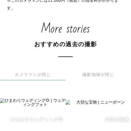
※このカメラマンには11,000円（税込）の指名料がかかりま
す。
思いやりで心つなぐ癒し系カメラマン🍀

❉ 優しさいっぱい！だけど優柔不断🌷

More stories
❉ 好奇心旺盛、プリンが大好き🍮

❉ 自然体を撮るけど自分が撮られる時は固まりがち💦

「かけがえのない瞬間を、未来にずっと残る宝物に」の思
おすすめの過去の撮影
いで撮っています📸

★お宮参り撮影の方へ

カメラマンが同じ
撮影地域が同じ
産着を着る際はお手伝い出来ますのでご安心ください◎

★七五三撮影の方へ

和傘（赤色・青色）雨天、強風、故障の場合を除き、貸出
可能です◎

ご心配なことがある場合は気軽にご相談ください✨

ひまわりウェディング🌻
大切な宝物
以下の神社撮影経験豊富です。
