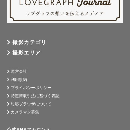
 • 優柔不断だけど誠実：撮影場所やアイデアはとことん悩
みます。でも、それは「最高の一枚」を残したいから。

 • チャレンジ精神：新しい技術や表現にも積極的に挑戦し
ています。

撮影カテゴリ
撮影エリア
🍮 ぷりんを選ぶ理由

 • 大切な瞬間を優しく丁寧に残す

 • お子さまやご家族との自然体な写真が得意

運営会社
 • 写真の温かさとロマンティックな雰囲気を大切に

利用規約
プライバシーポリシー
特定商取引法に基づく表記
あなたのかけがえのない瞬間を、未来にずっと残る宝物に
対応ブラウザについて
するお手伝いをさせてください。

カメラマン募集
撮影のご相談やご質問がありましたら、お気軽にお問い合
わせくださいね！
公式SNSアカウント