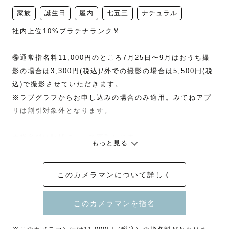
家族
誕生日
屋内
七五三
ナチュラル
社内上位10%プラチナランク🏅 

🉐通常指名料11,000円のところ7月25日〜9月はおうち撮
影の場合は3,300円(税込)/外での撮影の場合は5,500円(税
込)で撮影させていただきます。

※ラブグラフからお申し込みの場合のみ適用。みてねアプ
リは割引対象外となります。

★指名料は時期によって変動します。

もっと見る
※ラブグラフからのご依頼の場合のみ指名料割引可能。み
てねからの割引は不可となります。

このカメラマンについて詳しく
★リピーター様は指名料を割引させていただきます(条件あ
り)

別途お問い合わせください。
