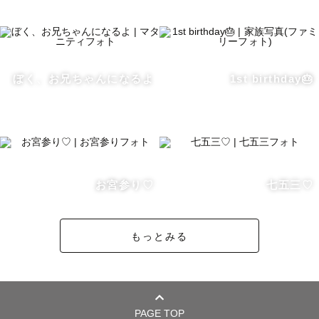
東京都

・水天宮（中央区）

・富岡八幡宮（江東区）

・赤坂日枝神社（千代田区）

ぼく、お兄ちゃんになるよ
1st birthday🎂
千葉県

・検見川神社（千葉市）

・葛飾八幡宮(市川市)

・船橋大神宮（船橋市）

・成田山新勝寺（成田市）

お宮参り♡
七五三♡
七五三のご予約、土日や大安から埋まっていきます。

もっとみる
10時以降〜は基本的に混んでいますので、早朝の撮影がお
すすめです！

土日祝と大安は毎年たくさんの方からお申し込みいただき
ますので、

午前枠：8:00-10:00までに撮影開始

PAGE TOP