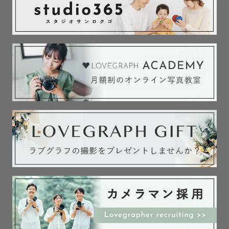
🌸 ぷりんのこと

兵庫県出身で、2023年から千葉県に移り住みました。

中学・高校時代は吹奏楽部でホルンを担当。中学時代に姪
が生まれたことをきっかけに「子どもって可愛いな」と感
じ、保育の道を志すように。大学では保育学科で学びなが
ら、学童保育、保育園などでアルバイトも経験。

大学卒業後は2年間保育士をしていました。

📸 フォトグラファーとしての歩み

写真を本格的に始めたのは大学生の時。最初は趣味で風景
やお出かけの写真を撮る程度でしたが、社会人になってか
ら「ラブグラフアカデミー」と出会い、写真の魅力に引き
込まれました。初めてマニュアル撮影を学んだ時の感動が
忘れられず、もっと深く知りたいと学び続け、ついにプロ
カメラマンとしてデビューしました。今では2年半経ち、ご
家族の大切な記念日やウェディング撮影を中心に活動して