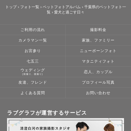
午後枠：13:00-15:00までに撮影開始

トップ
›
フォト一覧
›
ペットフォトアルバム
›
千葉県のペットフォト一
覧
›
愛犬と過ごす日々
とさせていただきます。

1件目から2件目の撮影の移動時間の兼ね合いで後にご予約
された方には時間変更をお願いする場合がございます。

ご利用の流れ
撮影料金
カメラマン一覧
家族、ファミリー
最寄り駅から現地まで徒歩15分を超える場合はタクシーで
向かいます。

お宮参り
ニューボーンフォト
その際タクシー代はお客様にご負担お願いしております。

七五三
マタニティフォト
ウェディング
恋人、カップル
はじめまして！千葉県を拠点に活動しているフォトグラフ
(前撮り、後撮り)
ァーの ぷりん です。

友達、フレンド
プロフィール写真
“ぷりん” という名前の由来は、私の大好きなスイーツ「プ
よくある質問
お問い合わせ
リン」と、応援しているアイドルグループの「プリン好き
メンバー」から取っています。甘くて優しい雰囲気をお届
けできるように、心を込めて撮影しています。

ラブグラフが運営するサービス