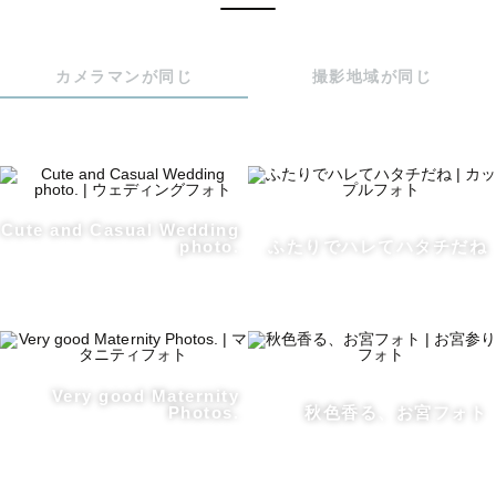
〈　写真への思い　〉

私は数年前に大好きだったおばあちゃんを亡くしました。

カメラマンが同じ
撮影地域が同じ
そして、昔おばあちゃんと撮った写真を眺めながら、ふと
思うのです。

˹おばあちゃんからあんなこと教ったな˼

Cute and Casual Wedding
photo.
ふたりでハレてハタチだね
˹おばあちゃんとあんなことしたな˼

そして、˹おばあちゃんと過ごした時間は幸せだったな˼
と。

Very good Maternity
Photos.
秋色香る、お宮フォト
生きていればたくさんの苦悩があり、つい下を向いてしま
うこともあります。
