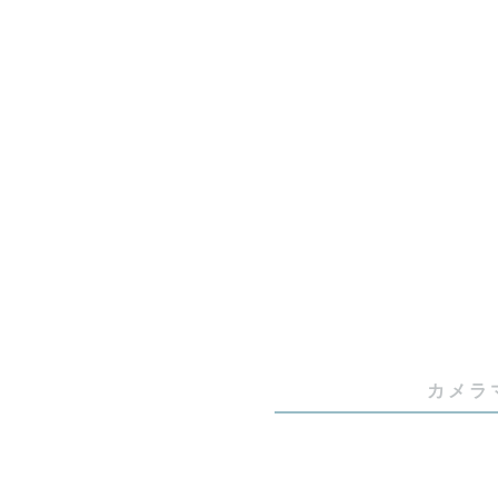
〜当たり前
大切な人が
普通の日々
すごく幸せ
私は普段は
「病気やケ
なことか気
そんな“当た
今ある幸せ
カメラ
写真を通じ
そんな想いで