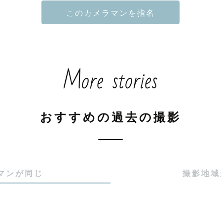
の日常を大切に〜

隣にいて、

が過ごせることって、

なことだと思います。

More stories
病院で働いており、

ガで普段の生活が突然送れなくなり、当たり前の日常が
が付いた」という方に、たくさん出会います。

おすすめの過去の撮影
り前“を大切に。

な瞬間を、一生の思い出に。

マンが同じ
撮影地域
て誰かの人生に寄り添いたい。

Lovegraphのカメラマンになりました。
