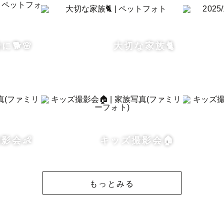
範囲】

公共交通機関で伺える範囲であれば、出張いたします🚃

🐕🌸
大切な家族🐈
影会👶
キッズ撮影会🏠
もっとみる