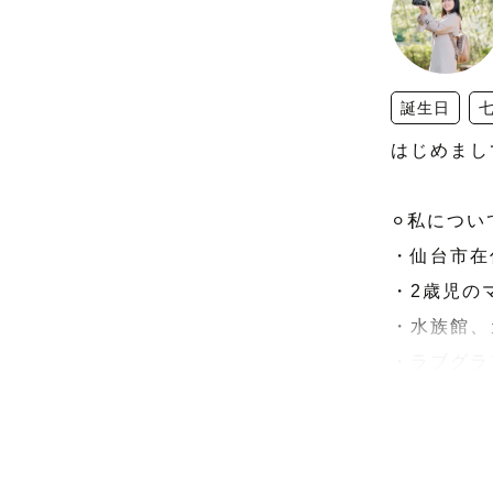
誕生日
はじめまし
⚪︎私について
・仙台市在住
・2歳児のマ
・水族館、
・ラブグラフ
　最優秀賞
⚪︎想い
