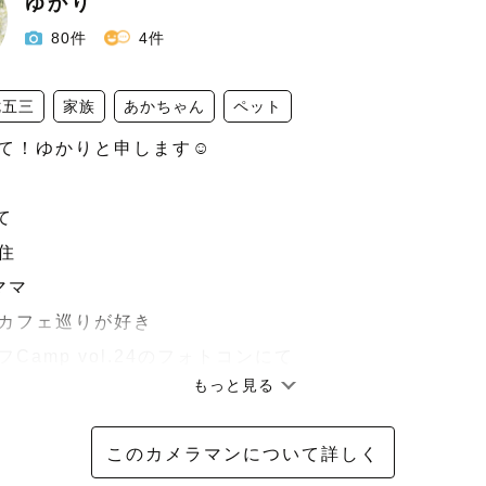
ゆかり
80件
4件
七五三
家族
あかちゃん
ペット
て！ゆかりと申します☺️





マ

カフェ巡りが好き

Camp vol.24のフォトコンにて

もっと見る
受賞

このカメラマンについて詳しく