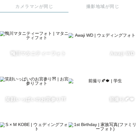
※2026年は10/13~12/18の期間割引対象外

カメラマンが同じ
撮影地域が同じ
※Lovegraphからのご依頼限定です

撮影させて頂いた神社お寺様一覧

鴨川マタニティーフォト
Awaji WD
【大阪】阿倍野神社、生國魂神社、坐摩神社、難波神社、
成田山不動尊、都島神社、野見神社、豊中稲荷、原田神
社、四條畷神社、百舌鳥八幡宮、服部天神宮、江坂神社、
茨木神社、神服神社、伊射奈岐神社（吹田）、阿比太神
社、宝珠院、呉服神社、堀越神社、関目神社、四天王寺、
石切神社、杭全神社、藤井寺、辛國神社、誉田八幡宮、星
笑顔いっぱいのお宮参り⛩
前撮り🍂🍁
田神社、牧野枚方えびす、御殿山神社、春日神社（箕面）
など

【京都】御香宮、石清水八幡宮、下鴨神社、長岡天満宮、
松尾大社、梅宮大社、北野天満宮、宇治上神社、向日神