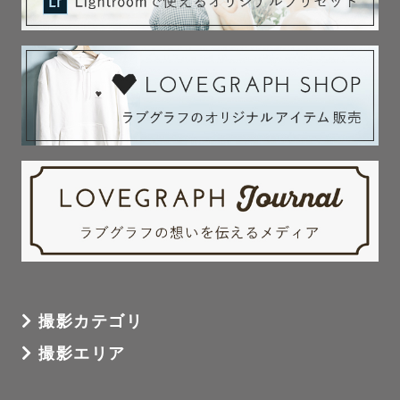
影します☺️

写真苦手な彼氏さん、パパもご安心ください！

好きなもの：無印良品、邦楽ロック

最近行った場所：アンパンマンミュージアム

２、実績

⚪︎式場のカメラマンとしても活動

⚪︎社内カメラマン1500人の上位1％認定💎

⚪︎ウェディング部門最優秀受賞(23'）

⚪︎七五三部門優秀賞🥇（24'）社内1,500人の中のトップ5️⃣
撮影カテゴリ
人に選ばれました！

⚪︎延べ800組以上の撮影（関西トップ級）

撮影エリア
⚪︎挙式前撮り : 100組以上

⚪︎家族写真 :  500組以上
