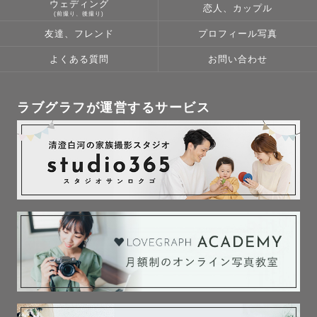
ウェディング
恋人、カップル
(前撮り、後撮り)
------はじめに---------

友達、フレンド
プロフィール写真
私自身も結婚式の前撮りや、子どものお宮参りなど経験済
よくある質問
お問い合わせ
みです！撮られる大変さやお悩み、お困りごとがわかるの
も1つの強みだと思っています。

お父さんとはお子さんの話、彼氏さんとは結婚式や趣味の
ラブグラフが運営するサービス
話などたくさんお話しして緊張が少しでもほぐれるよう撮
影しますので、

写真苦手な彼氏さん、パパもご安心ください☀️

---------もくじ---------

１、自己紹介

２、実績

３、七五三をご検討の方へ
