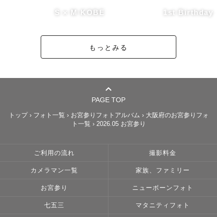
社、大原野神社、豊国神社、岡崎神社など

S × M KOBE
1st Birthday
【兵庫】生田神社、湊川神社、西宮神社、中山寺、門戸厄
神、芦屋神社、廣田神社、播磨国総社など

もっとみる
【滋賀】近江神宮、白髭神社、日吉大社、建部大社、天孫
神社、立木神社など

PAGE TOP
【奈良】往馬大社、春日大社など

トップ
›
フォト一覧
›
お宮参りフォトアルバム
›
大阪府のお宮参りフォ
ト一覧
›
2026.05 お宮参り
🙅‍♂️撮影不可の神社様

大阪：住吉大社、大阪天満宮（26.4から）

ご利用の流れ
撮影料金
京都：平安神宮、伏見稲荷、上賀茂神社、八坂神社など

カメラマン一覧
家族、ファミリー
滋賀：多賀神社など

お宮参り
ニューボーンフォト
七五三
マタニティフォト