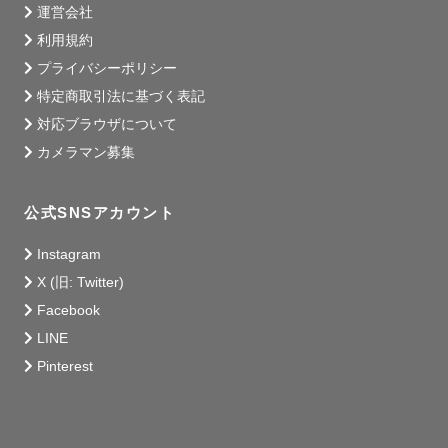
運営会社
利用規約
プライバシーポリシー
特定商取引法に基づく表記
３、七五三をご検討の方へ

対応ブラウザについて
カメラマン募集
✴︎撮影小物無料レンタル実施中✴︎

（赤と黒のお子さん用の和傘、ご祈祷前でも持って撮れる
公式SNSアカウント
千歳飴袋！、数字の３と５の可愛い木製プレート！）

七五三の撮影は今年で８年目で、関西の登録カメラマンの
Instagram
中でも経験豊富です！

X (旧: Twitter)
私にも娘がおり、記念日に綺麗な写真を残したい！また撮
Facebook
影自体が子どもにとって思い出深いものなってほしいとい
LINE
う思いは人一倍！

Pinterest
これまでも、たくさん人見知りのお子さんをご担当させて
頂きました。慣れない環境で緊張されるのはお子さんにと