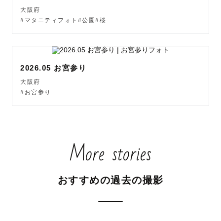
当日のご案内は全てお任せください！

大阪府
事前にLINEでも丁寧にお話しします。

#マタニティフォト#公園#桜
❹THEｳｪﾃﾞｨﾝｸﾞﾌｫﾄのような写真は苦手...

    私の撮影は特に小物ｱｲﾃﾑをたくさん使用し、いつもの2
人らしい自然体な写真を目指してお撮りしています！

2026.05 お宮参り
　街撮りや居酒屋など、2人の思い出の地を巡る撮影も可能
大阪府
です✨

#お宮参り
❺夕陽や光に包まれた写真が好きな方

別途フィルムカメラでの撮影も可能です

More stories
※🉐平日撮影割引について

おすすめの過去の撮影
平日は人も少ないため写り込みも少なく、ゆっくり撮影が
できます☺️

※指名料から-2,200円｜ｸｰﾎﾟﾝ併用ok

※リピーターの方は事前にLINEでご相談ください！
