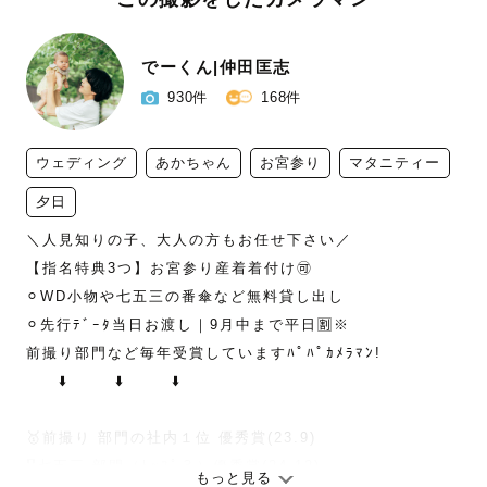
でーくん|仲田匡志
930件
168件
ウェディング
あかちゃん
お宮参り
マタニティー
夕日
＼人見知りの子、大人の方もお任せ下さい／

【指名特典3つ】お宮参り産着着付け🉑

⚪︎WD小物や七五三の番傘など無料貸し出し

⚪︎先行ﾃﾞｰﾀ当日お渡し｜9月中まで平日🈹※

前撮り部門など毎年受賞していますﾊﾟﾊﾟｶﾒﾗﾏﾝ!

　　⬇️       ⬇️       ⬇️

🥇前撮り 部門の社内１位 優秀賞(23.9)

🎖️七五三 部門（ﾄｯﾌﾟ３）優秀賞(24.12)

もっと見る