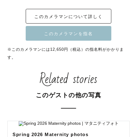
🥇ｶｯﾌﾟﾙ（ﾏﾀﾆﾃｨ）部門の1位、優秀賞(25.9)

💎関西唯一社内1500人のカメラマンの中から上位1％ラン
このカメラマンについて詳しく
ク選出(26'）

🌈こんな方は私の撮影お勧め⑤選！🌈

※このカメラマンには12,650円（税込）の指名料がかかりま
❶落ち着いた優しい雰囲気で撮影してほしい

す。
丁寧に当日はご案内致します☺️0y3yのパパ、元学童ｽﾀｯﾌ
こども好きカメラマン👶🏻

Related stories
❷😢夫が写真苦手、子が人見知りで心配

実績社内トップ級、元学童ｽﾀｯﾌ、うちの子も極度の人見知
このゲストの他の写真
りです。撮影中、自然に笑顔になれるような声掛けを心が
けています。

❸撮影が初めてで、当日の流れが不安。。

Spring 2026 Maternity photos