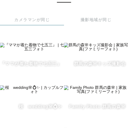
詳細はラブグラフ公式HPをご確認ください。

🟡ヘアメイクからの撮影も可能です。

カメラマンが同じ
撮影地域が同じ
メイクされてるお子さまの表情はとても貴重で、今までご
依頼されたゲスト様も満足いただいてます。

🟡和傘、万華鏡をお貸しすることが可能です。

また、寺社仏閣によっては小物の持ち込みがNGな場所もご
ざいます。

🟡広範囲でのご依頼をいただくこともあり、ご対応が難し
『ママが着た着物で七五三』
群馬の森🌸キッズ撮影会
い日程もございます。

可能な日程についてはご相談いただければと思います。

〖最期に〗

今年も沢山のお子さまとお話したり遊んだり、楽しい七五
三となるように撮影させていただきます😊

桜 wedding🌸💍✨
Family Photo 群馬の森🌸
⛩️今まで撮影したことのある場所⛩️

🟢関東
