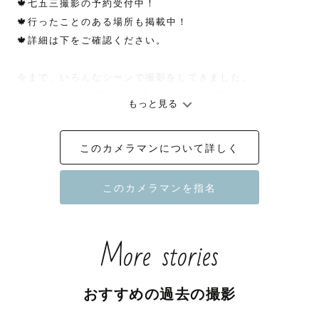
🍁七五三撮影の予約受付中！

🍁行ったことのある場所も掲載中！

🍁詳細は下をご確認ください。

今まで、いろんなシーンで撮影をしてきました。

お宮参り / 七五三 / 成人式 / 入学式・卒業式 / カップル / 
もっと見る
ウェディング / マタニティー / 誕生日 / ペット

ご家族様の日常から大切な記念日など、撮影をについては
このカメラマンについて詳しく
お気軽にご相談ください。

また、ファミリー撮影はお任せください！

群馬の森🌳でキッズ撮影会を担当しています。

初めてのお子さまも楽しんでもらえるように、撮影してい
ます。

More stories
ご依頼をいただければ、関東はもちろん、北陸、新潟まで
撮影へお伺いさせていただきます😊

おすすめの過去の撮影
🍁七五三についてのご案内🍁

🟡日程によりシーズナル料金が発生いたします。
