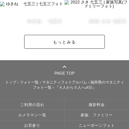
◎群馬県

上野國一宮 貫前神社 / 冠稻荷神社 / 玉村八幡宮 / 

高崎神社 / 群馬縣護國神社 / 進雄神社 / 山名八幡宮 / 

ゆきね 七五三
2022 さき 七五三
前橋東照宮 / 上野國総鎮守総社神社 / 産泰神社 / 

大宮嚴鼓神社 / 富士浅間神社

もっとみる
◎琦玉県

大宮氷川神社

◎東京都

根津神社 / 水天宮 / 富岡八幡宮 / 井草八幡宮 / 東鄉神社

◎千葉県

PAGE TOP
櫻木神社

トップ
›
フォト一覧
›
マタニティフォトアルバム
›
福井県のマタニティ
フォト一覧
›
『４人から５人へ👶🏻』
◎神奈川県

伊勢山皇大神宮 / 鶴岡八幡宮

ご利用の流れ
撮影料金
🟢北陸

カメラマン一覧
家族、ファミリー
◎新潟県

寶德山稻荷大社 本宮 / 蒼柴神社 / 諏訪神社(新発田総鎮守)

お宮参り
ニューボーンフォト