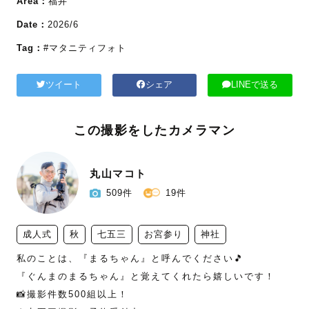
Area：
福井
Date：
2026/6
Tag：
#マタニティフォト
ツイート
シェア
LINEで送る
この撮影をしたカメラマン
丸山マコト
509件
19件
成人式
秋
七五三
お宮参り
神社
私のことは、『まるちゃん』と呼んでください🎵

『ぐんまのまるちゃん』と覚えてくれたら嬉しいです！

📸撮影件数500組以上！
